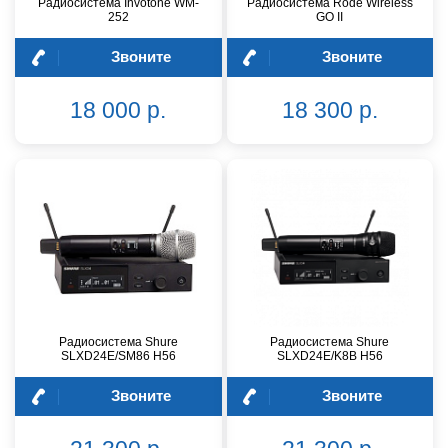
Радиосистема Invotone WM-
Радиосистема Rode Wireless
252
GO II
Звоните
Звоните
18 000 р.
18 300 р.
Радиосистема Shure
Радиосистема Shure
SLXD24E/SM86 H56
SLXD24E/K8B H56
Звоните
Звоните