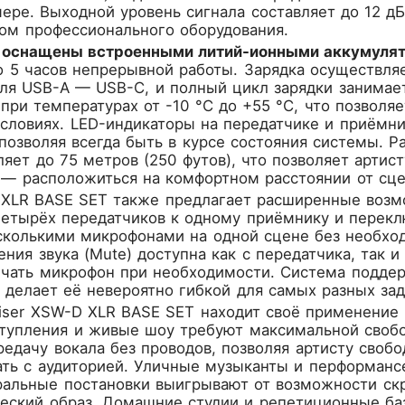
ере. Выходной уровень сигнала составляет до 12 д
ом профессионального оборудования.
а оснащены встроенными литий-ионными аккумуля
о 5 часов непрерывной работы. Зарядка осуществля
ля USB-A — USB-C, и полный цикл зарядки занимает
при температурах от -10 °C до +55 °C, что позволя
словиях. LED-индикаторы на передатчике и приёмни
 позволяя всегда быть в курсе состояния системы. 
ляет до 75 метров (250 футов), что позволяет артис
 — расположиться на комфортном расстоянии от сц
XLR BASE SET также предлагает расширенные возм
четырёх передатчиков к одному приёмнику и перекл
сколькими микрофонами на одной сцене без необхо
ния звука (Mute) доступна как с передатчика, так 
чать микрофон при необходимости. Система подде
 делает её невероятно гибкой для самых разных зад
iser XSW-D XLR BASE SET находит своё применение 
тупления и живые шоу требуют максимальной своб
едачу вокала без проводов, позволяя артисту своб
ть с аудиторией. Уличные музыканты и перформансе
ральные постановки выигрывают от возможности скр
ческий образ. Домашние студии и репетиционные б