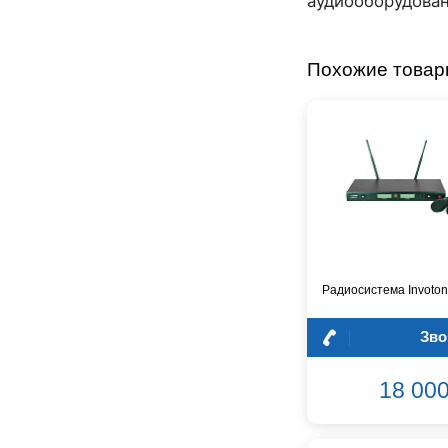
аудиооборудовани
Dunlop
Dynacord
Eartec
Похожие това
Elarcon
Electro Voice
Enya
Epiphone
FBT
FBW
Falcon Eyes
Fender
Flight
Радиосистема Invoto
Focusrite
GATOR
Зво
Genelec
Gewa
18 000
Gibson
Godin
Godox