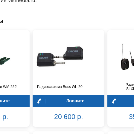
я vismedia.ru.
ры
Ради
ne WM-252
Радиосистема Boss WL-20
SLX
ните
Звоните
 р.
20 600 р.
3