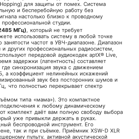
 Hopping) для защиты от помех. Система
ильную и бесперебойную работу без
игнала настолько близко к проводному
 профессиональной студии.
2485 МГц)
, который не требует
ожете использовать систему в любой точке
 занятости частот в УВЧ-диапазоне. Диапазон
 и других профессиональных радиосистем,
спользуют передовой аудиокодек aptX® Live,
ремя задержки (латентность) составляет
 где синхронизация звука с движением
Б, а коэффициент нелинейных искажений
ализированный звук без посторонних шумов и
Гц, что полностью перекрывает спектр
зъёмом типа «мама»). Это компактное
ля подключения к любому динамическому
тот комплект даёт вам полную свободу выбора
рый уже привыкли держать в руках.
щный беспроводной инструмент. Его
ене, так и при съёмке. Приёмник XSW-D XLR
кшерному пульту, активной акустической