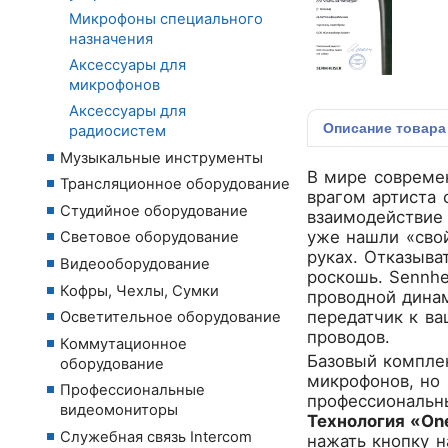
Микрофоны специального
назначения
Аксессуары для
микрофонов
Аксессуары для
Описание
товара
радиосистем
Музыкальные инструменты
В мире совреме
Трансляционное оборудование
врагом артиста 
Студийное оборудование
взаимодействие 
уже нашли «свой
Световое оборудование
руках. Отказыва
Видеооборудование
роскошь.
Sennhe
Кофры, Чехлы, Сумки
проводной дина
передатчик к в
Осветительное оборудование
проводов.
Коммутационное
Базовый комплек
оборудование
микрофонов, но 
Профессиональные
профессиональны
видеомониторы
Технология «On
Служебная связь Intercom
нажать кнопку н