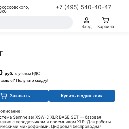
+7 (495) 540-40-47
окоссовского,
3к6
Вход
Корзина
T
0
руб.
с учетом НДС
шевле? Получите скидку!
Заказать
Купить в один клик
 описание:
стема Sennheiser XSW-D XLR BASE SET — базовая
тация с передатчиком и приемником XLR. Для работы
ическими микрофонами. Цифровая беспроводная