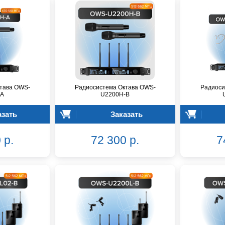
тава OWS-
Радиосистема Октава OWS-
Радиоси
-A
U2200H-B
азать
Заказать
 р.
72 300 р.
7