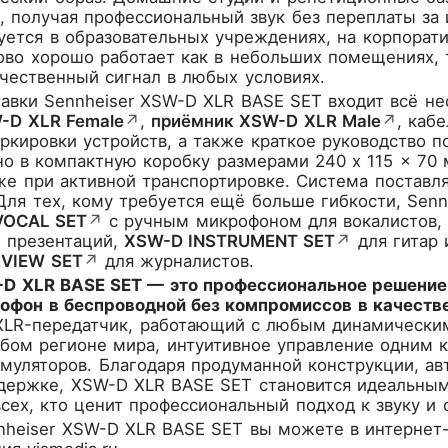
, получая профессиональный звук без переплаты з
уется в образовательных учреждениях, на корпорат
во хорошо работает как в небольших помещениях, 
чественный сигнал в любых условиях.
авки Sennheiser XSW-D XLR BASE SET входит всё не
-D XLR Female
↗
,
приёмник XSW-D XLR Male
↗
, каб
ркировки устройств, а также краткое руководство п
но в компактную коробку размерами 240 x 115 x 7
е при активной транспортировке. Система поставля
Для тех, кому требуется ещё больше гибкости, Sen
VOCAL SET
↗
с ручным микрофоном для вокалистов
 презентаций,
XSW-D INSTRUMENT SET
↗
для гитар 
RVIEW SET
↗
для журналистов.
-D XLR BASE SET — это профессиональное решение 
офон в беспроводной без компромиссов в качестве
XLR-передатчик, работающий с любым динамически
бом регионе мира, интуитивное управление одним к
муляторов. Благодаря продуманной конструкции, ав
держке, XSW-D XLR BASE SET становится идеальным
сех, кто ценит профессиональный подход к звуку и 
nheiser XSW-D XLR BASE SET
вы можете в интернет-