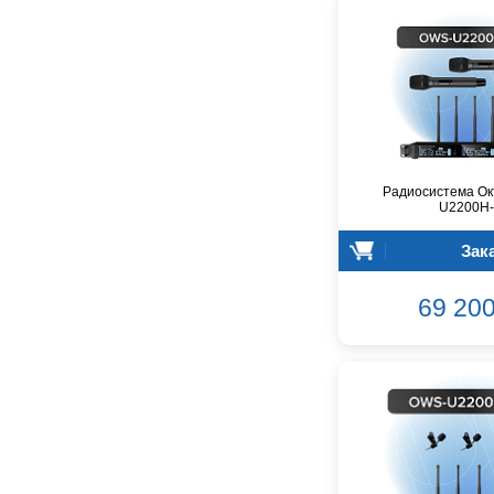
GreenBean
Greg Bennett
Hollyland
Hora
INVOLIGHT
INVOTONE
InAkustik
Радиосистема Ок
JBL
U2200H
JET
Зак
Joyo
Kawai
69 200
Keipro
Kirlin
Klark Teknik
Klipsch
Klotz
Konig&Meyer
Korg