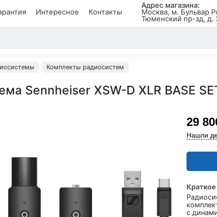
Адрес магазина:
арантия
Интересное
Контакты
Москва, м. Бульвар Р
Тюменский пр-зд, д. 
иосистемы
Комплекты радиосистем
ема Sennheiser XSW-D XLR BASE SE
29 80
Нашли де
Краткое
Радиоси
комплек
с динам