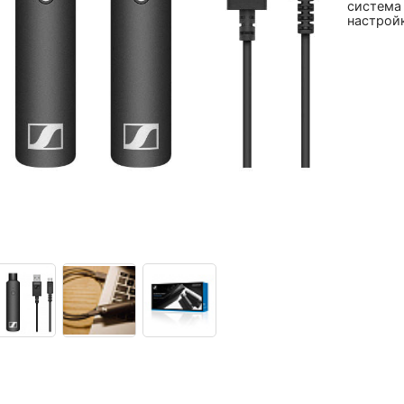
система 
настрой