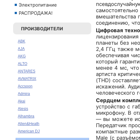
псевдослучайную
Электропитание
самостоятельно 
РАСПРОДАЖА!
вмешательства п
соединению, чт
ПРОИЗВОДИТЕЛИ
Цифровая техно
лицензирования 
ABK
планеты без нео
2,4 ГГц также 
AJA
обеспечивая чис
AKG
который гаранти
ALTO
менее 4 мс, что
ANTARES
артиста критич
AVMATRIX
(THD) составляе
искажений. Ауди
Accsoon
человеческого 
Admira
Сердцем компле
Akai
устройство с га
Alesis
микрофону. В от
Alhambra
— вы можете ис
Allen&Heath
Передатчик прос
компактные раз
American DJ
Male (с разъёмо
Ampeg