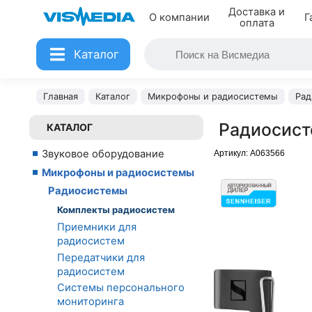
Доставка и
О компании
Г
оплата
Каталог
Главная
Каталог
Микрофоны и радиосистемы
Рад
Радиосист
КАТАЛОГ
Звуковое оборудование
Артикул:
A063566
Микрофоны и радиосистемы
Радиосистемы
Комплекты радиосистем
Приемники для
радиосистем
Передатчики для
радиосистем
Системы персонального
мониторинга