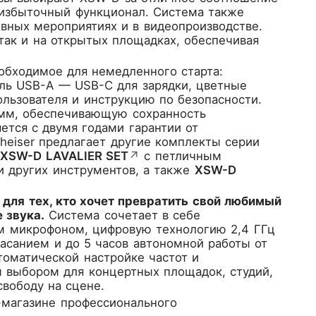
а избыточный функционал. Система также
ивных мероприятиях и в видеопроизводстве.
так и на открытых площадках, обеспечивая
обходимое для немедленного старта:
ель USB-A — USB-C для зарядки, цветные
ользователя и инструкцию по безопасности.
0 мм, обеспечивающую сохранность
ется с двумя годами гарантии от
nheiser предлагает другие комплекты серии
,
XSW-D LAVALIER SET
↗
с петличным
и других инструментов, а также
XSW-D
для тех, кто хочет превратить свой любимый
 звука.
Система сочетает в себе
м микрофоном, цифровую технологию 2,4 ГГц
асанием и до 5 часов автономной работы от
томатической настройке частот и
 выбором для концертных площадок, студий,
свободу на сцене.
магазине профессионального