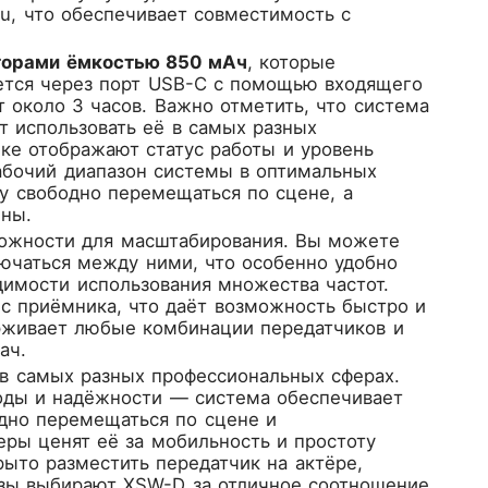
Бu, что обеспечивает совместимость с
торами ёмкостью 850 мАч
, которые
ется через порт USB-C с помощью входящего
 около 3 часов. Важно отметить, что система
ет использовать её в самых разных
ке отображают статус работы и уровень
Рабочий диапазон системы в оптимальных
ту свободно перемещаться по сцене, а
ены.
ожности для масштабирования. Вы можете
ючаться между ними, что особенно удобно
димости использования множества частот.
и с приёмника, что даёт возможность быстро и
рживает любые комбинации передатчиков и
ач.
в самых разных профессиональных сферах.
оды и надёжности — система обеспечивает
одно перемещаться по сцене и
ры ценят её за мобильность и простоту
ыто разместить передатчик на актёре,
азы выбирают XSW-D за отличное соотношение