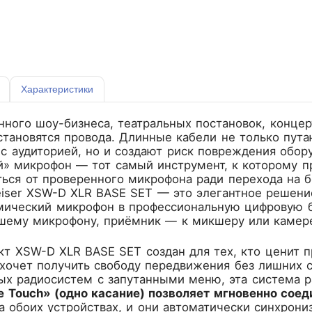
Характеристики
нного шоу-бизнеса, театральных постановок, конце
становятся провода. Длинные кабели не только пут
с аудиторией, но и создают риск повреждения обор
» микрофон — тот самый инструмент, к которому пр
ться от проверенного микрофона ради перехода на
iser XSW-D XLR BASE SET
— это элегантное решени
мический микрофон в профессиональную цифровую 
ашему микрофону, приёмник — к микшеру или камере
т XSW-D XLR BASE SET создан для тех, кто ценит п
хочет получить свободу передвижения без лишних с
х радиосистем с запутанными меню, эта система р
e Touch» (одно касание) позволяет мгновенно соед
а обоих устройствах, и они автоматически синхрони