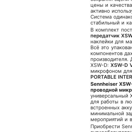
CROWN
цены и качества
CVGaudio
активно использ
Canare
Система одинако
стабильный и ка
Casio
В комплект пост
Cordial
передатчик XSW
Cort
наклейки для ма
Covenant
Всё это упакова
Crafter
компонентов даж
D'Angelico
производителя. 
XSW-D:
XSW-D 
DAS Audio
микрофоном для
DBX
PORTABLE INTE
DPA
Sennheiser XSW
DSPPA
проводной микр
Datavideo
универсальный 
Ddrum
для работы в лю
встроенных акку
Dean Guitars
минимальной за
Decimator
мероприятий и в
Dedolight
Приобрести
Sen
Digitech