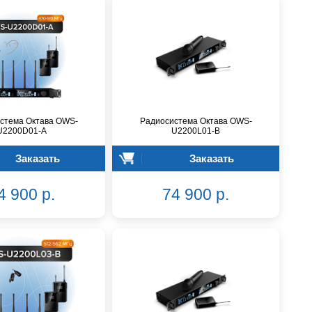
стема Октава OWS-
Радиосистема Октава OWS-
U2200D01-A
U2200L01-B
Заказать
Заказать
4 900 р.
74 900 р.