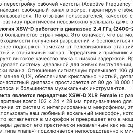
 перестройку рабочей частоты (Adaptive Frequency
находит свободный канал в эфире, гарантируя стаб
ользователя. По отзывам пользователей, качество с
о разницу практически невозможно услышать даже в
логия XSW-D работает в диапазоне 2,4 ГГц (2400–
в большинстве стран мира. Это означает, что вы м
бходимости получения разрешений и беспокоиться о
менее подвержен помехам от телевизионных станций
тый и стабильный сигнал. Передатчик и приёмник и
рует высокое качество звука с низкой задержкой. В
 делает систему идеальной для живых выступлений,
ески важна. Отношение сигнал/шум превышает 106 д
т менее 0,1%, обеспечивая кристально чистый, дет
очастотный диапазон простирается от 80 до 18 000 
голоса и большинства музыкальных инструментов.
кта является передатчик XSW-D XLR Female
(с ра
баритами всего 102 x 24 x 28 мм предназначено д
личие от систем с интегрированным микрофоном, э
пользовать ваш любимый вокальный микрофон, кото
то вставляется в микрофон и превращает его в мо
меры делают его практически незаметным как на сц
м типа «папа») подключается непосредственно к ми