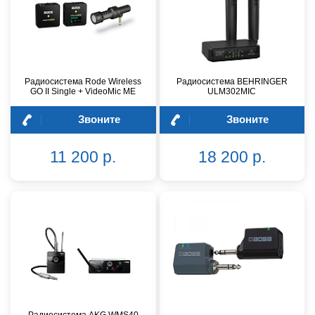
Радиосистема Rode Wireless
Радиосистема BEHRINGER
GO II Single + VideoMic ME
ULM302MIC
Звоните
Звоните
11 200 р.
18 200 р.