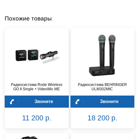
Похожие товары
Радиосистема Rode Wireless
Радиосистема BEHRINGER
GO II Single + VideoMic ME
ULM302MIC
Звоните
Звоните
11 200 р.
18 200 р.