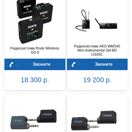
Радиосистема AKG WMS40
Радиосистема Rode Wireless
Mini Instrumental Set BD
GO II
US45C
Звоните
Звоните
18 300 р.
19 200 р.