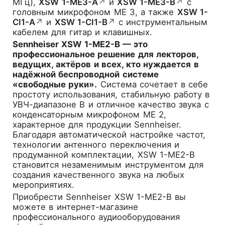
МГц),
XSW 1-ME3-A
↗
и
XSW 1-ME3-B
↗
с
головным микрофоном ME 3, а также
XSW 1-
CI1-A
↗
и
XSW 1-CI1-B
↗
с инструментальным
кабелем для гитар и клавишных.
Sennheiser XSW 1-ME2-B — это
профессиональное решение для лекторов,
ведущих, актёров и всех, кто нуждается в
надёжной беспроводной системе
«свободные руки».
Система сочетает в себе
простоту использования, стабильную работу в
УВЧ-диапазоне B и отличное качество звука с
конденсаторным микрофоном ME 2,
характерное для продукции Sennheiser.
Благодаря автоматической настройке частот,
технологии антенного переключения и
продуманной комплектации, XSW 1-ME2-B
становится незаменимым инструментом для
создания качественного звука на любых
мероприятиях.
Приобрести
Sennheiser XSW 1-ME2-B
вы
можете в интернет-магазине
профессионального аудиооборудования