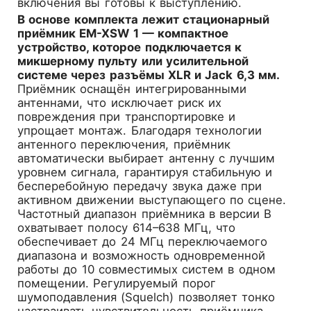
включения вы готовы к выступлению.
В основе комплекта лежит стационарный
приёмник EM-XSW 1 — компактное
устройство, которое подключается к
микшерному пульту или усилительной
системе через разъёмы XLR и Jack 6,3 мм.
Приёмник оснащён интегрированными
антеннами, что исключает риск их
повреждения при транспортировке и
упрощает монтаж. Благодаря технологии
антенного переключения, приёмник
автоматически выбирает антенну с лучшим
уровнем сигнала, гарантируя стабильную и
бесперебойную передачу звука даже при
активном движении выступающего по сцене.
Частотный диапазон приёмника в версии B
охватывает полосу 614–638 МГц, что
обеспечивает до 24 МГц переключаемого
диапазона и возможность одновременной
работы до 10 совместимых систем в одном
помещении. Регулируемый порог
шумоподавления (Squelch) позволяет тонко
настраивать чувствительность приёмника,