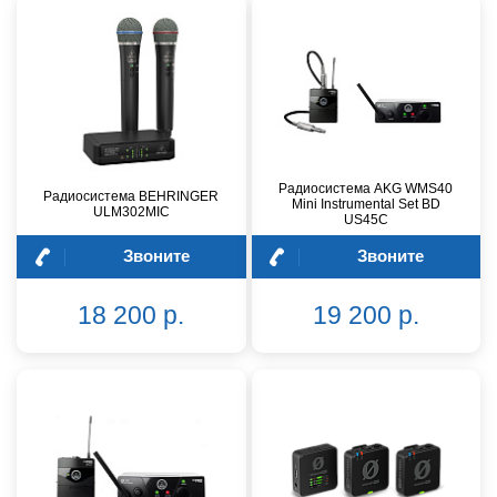
Радиосистема AKG WMS40
Радиосистема BEHRINGER
Mini Instrumental Set BD
ULM302MIC
US45C
Звоните
Звоните
18 200 р.
19 200 р.