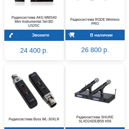
Радиосистема AKG WMS40
Радиосистема RODE Wireless
Mini Instrumental Set BD
PRO
US25C
Звоните
В наличии
26 800 р.
24 400 р.
Радиосистема SHURE
Радиосистема Boss WL-30XLR
SLXD24DE/B58 H56