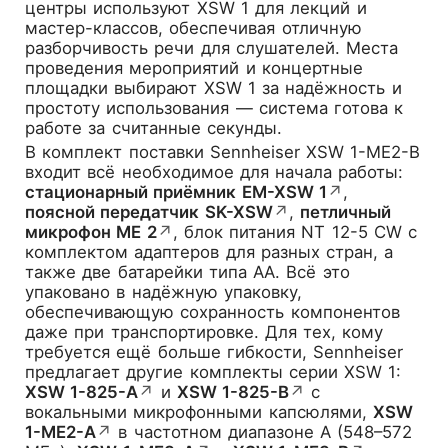
центры используют XSW 1 для лекций и
мастер-классов, обеспечивая отличную
разборчивость речи для слушателей. Места
проведения мероприятий и концертные
площадки выбирают XSW 1 за надёжность и
простоту использования — система готова к
работе за считанные секунды.
В комплект поставки Sennheiser XSW 1-ME2-B
входит всё необходимое для начала работы:
стационарный приёмник EM-XSW 1
↗
,
поясной передатчик SK-XSW
↗
,
петличный
микрофон ME 2
↗
, блок питания NT 12-5 CW с
комплектом адаптеров для разных стран, а
также две батарейки типа AA. Всё это
упаковано в надёжную упаковку,
обеспечивающую сохранность компонентов
даже при транспортировке. Для тех, кому
требуется ещё больше гибкости, Sennheiser
предлагает другие комплекты серии XSW 1:
XSW 1-825-A
↗
и
XSW 1-825-B
↗
с
вокальными микрофонными капсюлями,
XSW
1-ME2-A
↗
в частотном диапазоне A (548–572