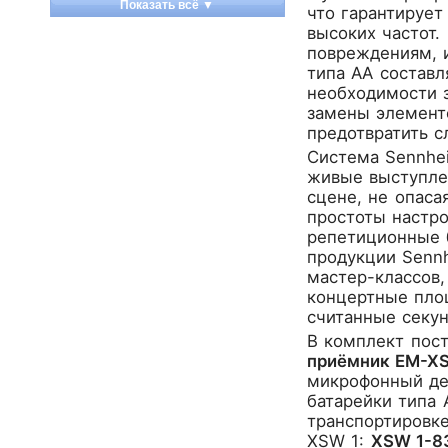
Показать всё ▼
что гарантирует
Apart
высоких частот.
Apogee
повреждениям, 
Artesia
типа AA составл
необходимости 
Arturia
замены элемент
Aston Microphones
предотвратить с
Atomos
Система Sennhei
Audac
живые выступле
Audio-Technica
сцене, не опаса
Audiocenter
простоты настро
репетиционные б
Barcelona
продукции Senn
Behringer
мастер-классов,
Beisite
концертные площ
Belcat
считанные секу
Beyerdynamic
В комплект пост
Blackmagic Design
приёмник EM-X
микрофонный дер
Blackstar
батарейки типа 
Boss
транспортировке
CRCBOX
XSW 1:
XSW 1-8