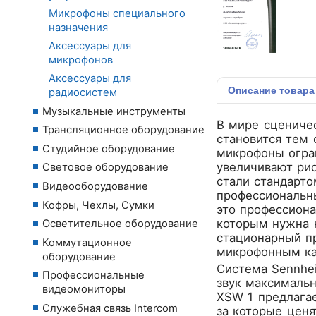
Микрофоны специального
назначения
Аксессуары для
микрофонов
Аксессуары для
Описание
товара
радиосистем
Музыкальные инструменты
В мире сценичес
Трансляционное оборудование
становится тем
Студийное оборудование
микрофоны огран
увеличивают ри
Световое оборудование
стали стандарто
Видеооборудование
профессиональны
Кофры, Чехлы, Сумки
это профессиона
которым нужна н
Осветительное оборудование
стационарный п
Коммутационное
микрофонным кап
оборудование
Система Sennhe
Профессиональные
звук максимальн
видеомониторы
XSW 1 предлагае
Служебная связь Intercom
за которые цен