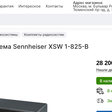
Адрес магазина:
арантия
Интересное
Контакты
Москва, м. Бульвар Р
Тюменский пр-зд, д. 
иосистемы
Комплекты радиосистем
ема Sennheiser XSW 1-825-B
28 20
Нашли де
В нал
В 
Эк