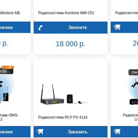
ireless ME
Радиосистема Invotone WM-252
Радиосистем
личии
Звоните
 р.
2
18 000 р.
тава OWS-
Радиоси
Радиосистема RCF PX 4116
02
U
личии
Заказать