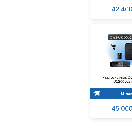
GreenBean
42 400
Greg Bennett
Hollyland
Hora
INVOLIGHT
INVOTONE
InAkustik
JBL
JET
Joyo
Kawai
Радиосистема Ок
U1200L02 
Keipro
Kirlin
В на
Klark Teknik
Klipsch
45 000
Klotz
Konig&Meyer
Korg