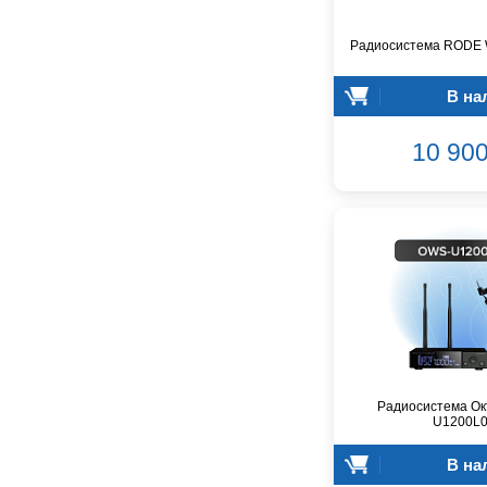
Dunlop
Dynacord
Радиосистема RODE W
Eartec
Elarcon
В на
Electro Voice
Enya
10 900
Epiphone
FBT
FBW
Falcon Eyes
Fender
Flight
Focusrite
GATOR
Genelec
Gewa
Радиосистема Ок
U1200L
Gibson
Godin
В на
Godox