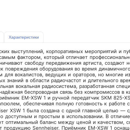
Характеристики
ких выступлений, корпоративных мероприятий и пу
 самым фактором, который отличает профессиональн
ичивают свободу передвижения артиста, создают не
ск повреждения оборудования во время динамичног
м для вокалистов, ведущих и ораторов, но многие и
х знаний в области радиочастот и длительного вре
льная вокальная радиосистема, разработанная специ
адёжная беспроводная связь без компромиссов в ка
риёмник EM-XSW 1 и ручной передатчик SKM 825-X
сюлем, обеспечивая полную готовность к работе ср
iser XSW 1 была создана с одной главной целью — 
о доступным и простым в использовании. В отличие
т оптимальный баланс между ценой и качеством, с
ят продукцию Sennheiser. Приёмник EM-XSW 1 оснащ