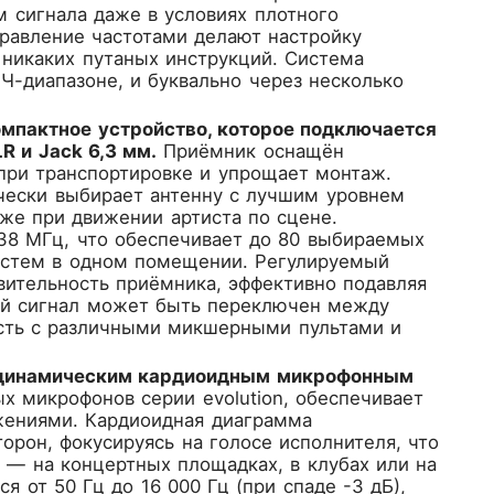
ём сигнала даже в условиях плотного
правление частотами делают настройку
никаких путаных инструкций. Система
Ч-диапазоне, и буквально через несколько
мпактное устройство, которое подключается
 и Jack 6,3 мм.
Приёмник оснащён
при транспортировке и упрощает монтаж.
чески выбирает антенну с лучшим уровнем
аже при движении артиста по сцене.
638 МГц, что обеспечивает до 80 выбираемых
истем в одном помещении. Регулируемый
твительность приёмника, эффективно подавляя
ной сигнал может быть переключен между
сть с различными микшерными пультами и
н динамическим кардиоидным микрофонным
х микрофонов серии evolution, обеспечивает
жениями. Кардиоидная диаграмма
орон, фокусируясь на голосе исполнителя, что
 — на концертных площадках, в клубах или на
 от 50 Гц до 16 000 Гц (при спаде -3 дБ),