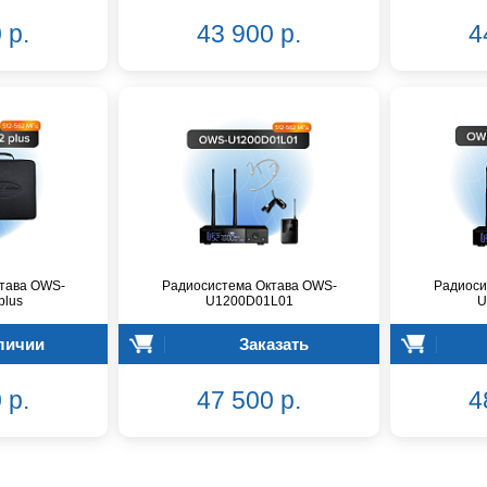
 р.
43 900 р.
4
тава OWS-
Радиосистема Октава OWS-
Радиоси
plus
U1200D01L01
U
личии
Заказать
 р.
47 500 р.
4