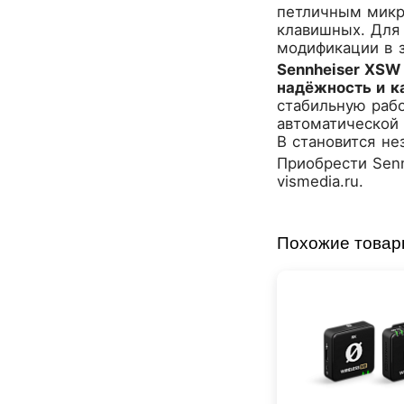
CROWN
петличным микр
CVGaudio
клавишных. Для 
модификации в з
Canare
Sennheiser XSW
Casio
надёжность и к
Cordial
стабильную рабо
Cort
автоматической 
Covenant
B становится н
Crafter
Приобрести
Sen
D'Angelico
vismedia.ru.
DAS Audio
DBX
Похожие това
DPA
DSPPA
Datavideo
Ddrum
Dean Guitars
Decimator
Dedolight
Digitech