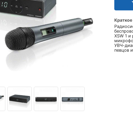
Краткое
Радиоси
беспров
XSW 1 и
микрофо
УВЧ-диап
певцов и