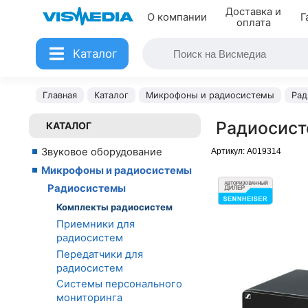
Доставка и
О компании
Г
оплата
Каталог
Главная
Каталог
Микрофоны и радиосистемы
Рад
Радиосист
КАТАЛОГ
Звуковое оборудование
Артикул:
A019314
Микрофоны и радиосистемы
Радиосистемы
Комплекты радиосистем
Приемники для
радиосистем
Передатчики для
радиосистем
Системы персонального
мониторинга