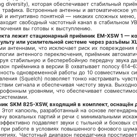
ing diversity), которая обеспечивает стабильный при
 трафика. Встроенные антенны и автоматическое у
й и интуитивно понятной — никаких сложных меню, 
аходит свободный частотный канал в стабильном УВ
лючения вы готовы к выступлению.
екта лежит стационарный приёмник EM-XSW 1 — ко
ульту или усилительной системе через разъёмы XLR
ми антеннами, что исключает риск их повреждения 
ологии антенного переключения, приёмник автомати
ируя стабильную и бесперебойную передачу звука д
зон приёмника в версии B охватывает полосу 614–
жность одновременной работы до 10 совместимых с
ления (Squelch) позволяет тонко настраивать чувс
ствии сигнала и обеспечивая чистоту звука. Выход
рофонным уровнями, что обеспечивает совместимо
системами.
чик SKM 825-XSW, входящий в комплект, оснащё
Этот капсюль, разработанный на основе легендарны
ачу вокальных партий и речи с минимальными иска
эффективно подавляет звуки с тыльной и боковых ст
при работе в условиях повышенного фонового шума
тиях. Частотный диапазон передатчика простирается