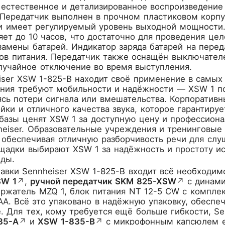
 естественное и детализированное воспроизведение 
 Передатчик выполнен в прочном пластиковом корп
и имеет регулируемый уровень выходной мощности. 
яет до 10 часов, что достаточно для проведения це
замены батарей. Индикатор заряда батарей на пере
ов питания. Передатчик также оснащён выключател
лучайное отключение во время выступления.
ser XSW 1-825-B находит своё применение в самых
ния требуют мобильности и надёжности — XSW 1 поз
ясь потери сигнала или вмешательства. Корпоратив
йки и отличного качества звука, которое гарантир
азы ценят XSW 1 за доступную цену и профессионал
heiser. Образовательные учреждения и тренинговые
 обеспечивая отличную разборчивость речи для слу
адки выбирают XSW 1 за надёжность и простоту ис
нды.
авки Sennheiser XSW 1-825-B входит всё необходим
SW 1
↗
,
ручной передатчик SKM 825-XSW
↗
с динам
жатель MZQ 1, блок питания NT 12-5 CW с комплект
AA. Всё это упаковано в надёжную упаковку, обесп
. Для тех, кому требуется ещё больше гибкости, S
35-A
↗
и
XSW 1-835-B
↗
с микрофонным капсюлем 