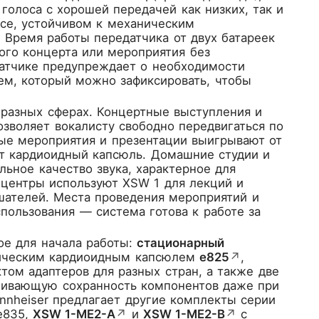
голоса с хорошей передачей как низких, так и
усе, устойчивом к механическим
Время работы передатчика от двух батареек
лого концерта или мероприятия без
датчике предупреждает о необходимости
ем, который можно зафиксировать, чтобы
 разных сферах. Концертные выступления и
воляет вокалисту свободно передвигаться по
ные мероприятия и презентации выигрывают от
ует кардиоидный капсюль. Домашние студии и
ьное качество звука, характерное для
 центры используют XSW 1 для лекций и
шателей. Места проведения мероприятий и
пользования — система готова к работе за
ое для начала работы:
стационарный
ическим кардиоидным капсюлем
e825
↗
,
ом адаптеров для разных стран, а также две
ечивающую сохранность компонентов даже при
ennheiser предлагает другие комплекты серии
e835,
XSW 1-ME2-A
↗
и
XSW 1-ME2-B
↗
с