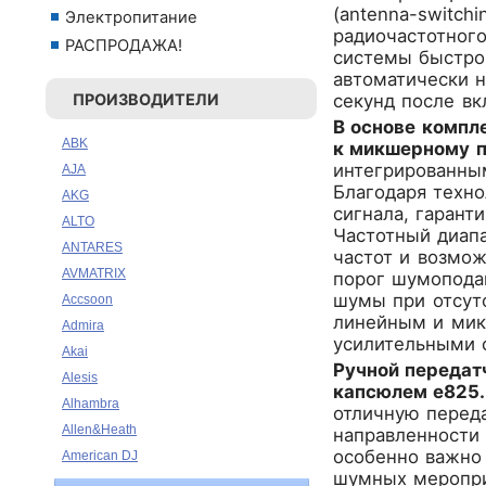
(antenna-switch
Электропитание
радиочастотного
РАСПРОДАЖА!
системы быстро
автоматически н
ПРОИЗВОДИТЕЛИ
секунд после вк
В основе компл
ABK
к микшерному п
интегрированны
AJA
Благодаря техн
AKG
сигнала, гарант
ALTO
Частотный диапа
ANTARES
частот и возмо
AVMATRIX
порог шумоподав
шумы при отсут
Accsoon
линейным и мик
Admira
усилительными 
Akai
Ручной передат
Alesis
капсюлем e825.
Alhambra
отличную перед
Allen&Heath
направленности 
особенно важно 
American DJ
шумных мероприя
Ampeg