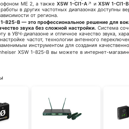
офоном ME 2, а также
XSW 1-CI1-A
↗
и
XSW 1-CI1-B
работы в других частотных диапазонах доступны ве
ависимости от региона.
 1-825-B — это профессиональное решение для вок
ачество звука без сложной настройки.
Система соче
ту в УВЧ-диапазоне и отличное качество звука, хар
настройке частот, технологии антенного переключ
езаменимым инструментом для создания качественно
nheiser XSW 1-825-B
вы можете в интернет-магазин
ры