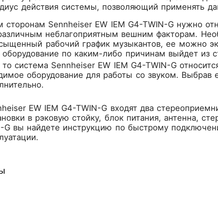
диус действия системы, позволяющий применять да
 сторонам Sennheiser EW IEM G4-TWIN-G нужно отн
 различным неблагоприятным вешним факторам. Необ
сыщенный рабочий график музыкантов, ее можно экс
о оборудование по каким-либо причинам выйдет из с
то система Sennheiser EW IEM G4-TWIN-G относится
димое оборудование для работы со звуком. Выбрав е
лнительно.
heiser EW IEM G4-TWIN-G входят два стереоприемни
ановки в рэковую стойку, блок питания, антенна, ст
-G вы найдете инструкцию по быстрому подключени
луатации.
ры