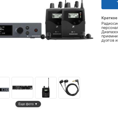
Краткое
Радиоси
персона
Диапазон
приемник
дуэтов и
Еще фото ▼