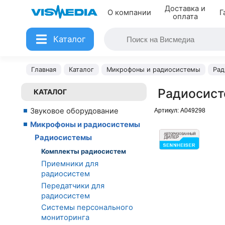
Доставка и
О компании
Г
оплата
Каталог
Главная
Каталог
Микрофоны и радиосистемы
Рад
Радиосист
КАТАЛОГ
Звуковое оборудование
Артикул:
A049298
Микрофоны и радиосистемы
Радиосистемы
Комплекты радиосистем
Приемники для
радиосистем
Передатчики для
радиосистем
Системы персонального
мониторинга