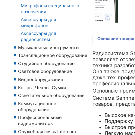
Микрофоны специального
назначения
Аксессуары для
микрофонов
Аксессуары для
Описание
товара
радиосистем
Музыкальные инструменты
Радиосистема S
Трансляционное оборудование
позволяет отсле
Студийное оборудование
техника разрабо
Она также приде
Световое оборудование
даже тех профес
Видеооборудование
профессиональн
Кофры, Чехлы, Сумки
Основные преи
Осветительное оборудование
Система Sennhe
Коммутационное
товаров, предст
оборудование
Высокое ка
Профессиональные
Поддержку 
видеомониторы
Быстрое пр
Служебная связь Intercom
Легкую нас