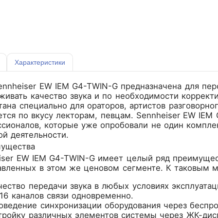
Характеристики
ennheiser EW IEM G4-TWIN-G предназначена для пер
живать качество звука и по необходимости коррект
тана специально для ораторов, артистов разговорно
тся по вкусу лекторам, певцам. Sennheiser EW IEM
сионалов, которые уже опробовали не один комплек
ой деятельности.
мущества
iser EW IEM G4-TWIN-G имеет целый ряд преимущес
авленных в этом же ценовом сегменте. К таковым 
чество передачи звука в любых условиях эксплуатац
16 каналов связи одновременно.
оведение синхронизации оборудования через беспр
тройку различных элементов системы через ЖК-дис