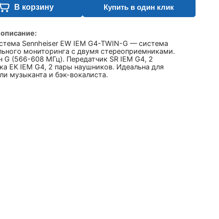
В корзину
Купить в один клик
 описание:
стема Sennheiser EW IEM G4-TWIN-G — система
льного мониторинга с двумя стереоприемниками.
 G (566-608 МГц). Передатчик SR IEM G4, 2
а EK IEM G4, 2 пары наушников. Идеальна для
ли музыканта и бэк-вокалиста.