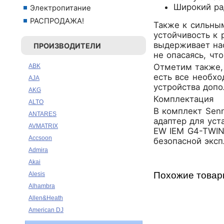
Широкий ра
Электропитание
РАСПРОДАЖА!
Также к сильным
устойчивость к
выдерживает на
ПРОИЗВОДИТЕЛИ
не опасаясь, чт
Отметим также, 
ABK
есть все необхо
AJA
устройства допо
AKG
Комплектация
ALTO
В комплект Senn
ANTARES
адаптер для уст
AVMATRIX
EW IEM G4-TWIN
Accsoon
безопасной эксп
Admira
Akai
Похожие това
Alesis
Alhambra
Allen&Heath
American DJ
Ampeg