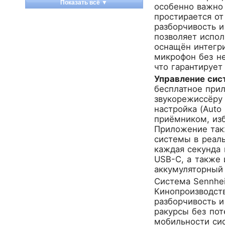
Показать всё ▼
особенно важно
Apart
простирается о
Apogee
разборчивость и
Artesia
позволяет испо
оснащён интегр
Arturia
микрофон без не
Aston Microphones
что гарантирует
Atomos
Управление сис
Audac
бесплатное прил
Audio-Technica
звукорежиссёру
Audiocenter
настройка (Auto
приёмником, изб
Barcelona
Приложение такж
Behringer
системы в реаль
Beisite
каждая секунда 
Belcat
USB-C, а также
Beyerdynamic
аккумуляторный 
Blackmagic Design
Система Sennhei
Кинопроизводст
Blackstar
разборчивость 
Boss
ракурсы без пот
CRCBOX
мобильности сис