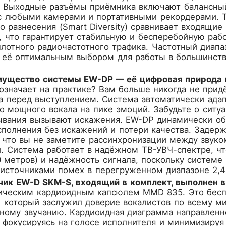
. Выходные разъёмы приёмника включают балансный 
с любыми камерами и портативными рекордерами. Т
 разнесения (Smart Diversity) сравнивает входящие
, что гарантирует стабильную и бесперебойную раб
плотного радиочастотного трафика. Частотный диапа
т её оптимальным выбором для работы в большинств
ущество системы EW-DP — её цифровая природа и
 означает на практике? Вам больше никогда не прид
а перед выступлением. Система автоматически адап
о мощного вокала на пике эмоций. Забудьте о ситуа
ывания вызывают искажения. EW-DP динамически обр
полнения без искажений и потери качества. Задержк
 что вы не заметите рассинхронизации между звук
. Система работает в надёжном ТВ-УВЧ-спектре, чт
0 метров) и надёжность сигнала, поскольку системе
 источниками помех в перегруженном диапазоне 2,4
чик EW-D SKM-S, входящий в комплект, выполнен в
ческим кардиоидным капсюлем MMD 835. Это беспр
, который заслужил доверие вокалистов по всему м
ному звучанию. Кардиоидная диаграмма направленн
 фокусируясь на голосе исполнителя и минимизируя 