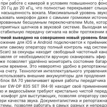
 при работе с камерой в условиях повышенного фон
т 20 Гц до 20 кГц, что полностью перекрывает слы
 насыщенность вокала. Максимальный уровень звуко
льзовать микрофон даже с самыми громкими источни
ированным бесшумным переключателем Mute, котор
приятных щелчков в звуковой системе. Выходная м
 стабильную передачу сигнала на всём протяжении 
темой выведено на совершенно новый уровень бла
ожение для iOS и Android подключается к приёмнику
 или самому оператору полный контроль над систем
 Scan) за секунды находит свободный частотный кан
авляя от необходимости вручную сканировать эфир 
е позволяет удалённо мониторить состояние батар
ном времени. Это невероятно удобно в репортажных
на счету. Технология интеллектуального управлени
 использовать внешние аккумуляторы для продления
блок BA 70 увеличивает время работы передатчика 
ser EW-DP 835 SET (R4-9) находит своё применени
во и видеосъёмки требуют кристально чистой перед
и комфорт для выступающих, позволяя оператору св
ери качества звука. Документалистика и репортажн
темы, позволяя работать в самых разных и непред