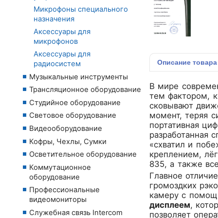
Микрофоны специального
назначения
Аксессуары для
микрофонов
Аксессуары для
Описание
товара
радиосистем
Музыкальные инструменты
В мире современ
Трансляционное оборудование
тем фактором, 
Студийное оборудование
сковывают движ
момент, теряя 
Световое оборудование
портативная циф
Видеооборудование
разработанная с
Кофры, Чехлы, Сумки
«схватил и поб
креплением, лё
Осветительное оборудование
835, а также вс
Коммутационное
Главное отличи
оборудование
громоздких рэк
Профессиональные
камеру с помощ
видеомониторы
дисплеем
, кото
Служебная связь Intercom
позволяет опера