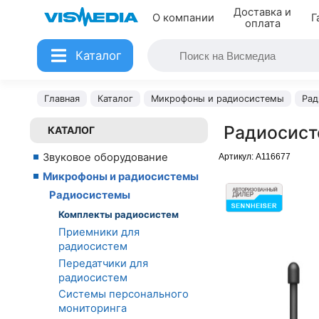
Доставка и
О компании
Г
оплата
Каталог
Главная
Каталог
Микрофоны и радиосистемы
Рад
Радиосист
КАТАЛОГ
Звуковое оборудование
Артикул:
A116677
Микрофоны и радиосистемы
Радиосистемы
Комплекты радиосистем
Приемники для
радиосистем
Передатчики для
радиосистем
Системы персонального
мониторинга