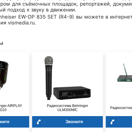
ром для съёмочных площадок, репортажей, докумен
й подход к звуку в движении.
nheiser EW-DP 835 SET (R4-9)
вы можете в интернет
я vismedia.ru.
ры
nger AIRPLAY
Радиосистема Behringer
Радиосистем
LG10
ULM300MIC
ните
Звоните