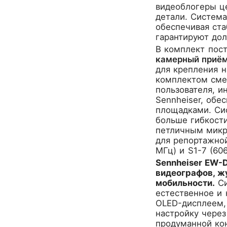
CROWN
видеоблогеры це
CVGaudio
детали. Система
обеспечивая ста
Canare
гарантируют до
Casio
В комплект пост
Cordial
камерный приё
Cort
для крепления н
Covenant
комплектом смен
Crafter
пользователя, и
Sennheiser, об
D'Angelico
площадками. Сис
DAS Audio
больше гибкости
DBX
петличным мик
DPA
для репортажной
DSPPA
МГц) и S1-7 (60
Datavideo
Sennheiser EW-
видеографов, ж
Ddrum
мобильности.
Си
Dean Guitars
естественное и
Decimator
OLED-дисплеем, 
Dedolight
настройку через
Digitech
продуманной кон