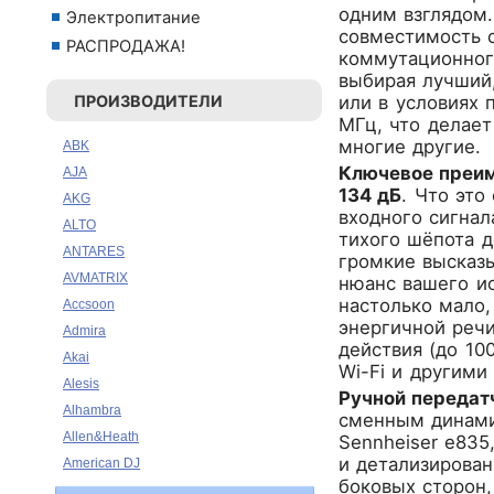
одним взглядом
Электропитание
совместимость 
РАСПРОДАЖА!
коммутационного
выбирая лучший
ПРОИЗВОДИТЕЛИ
или в условиях 
МГц, что делае
многие другие.
ABK
Ключевое преим
AJA
134 дБ
. Что это
AKG
входного сигнал
ALTO
тихого шёпота д
ANTARES
громкие высказ
AVMATRIX
нюанс вашего ис
настолько мало,
Accsoon
энергичной речи
Admira
действия (до 10
Akai
Wi-Fi и другими
Alesis
Ручной передат
Alhambra
сменным динами
Allen&Heath
Sennheiser e835
и детализирован
American DJ
боковых сторон,
Ampeg