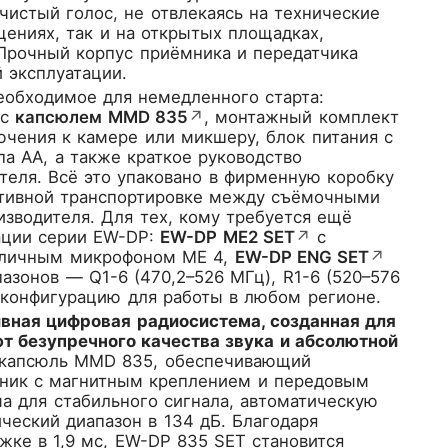
чистый голос, не отвлекаясь на технические
ениях, так и на открытых площадках,
 Прочный корпус приёмника и передатчика
 эксплуатации.
необходимое для немедленного старта:
с
капсюлем MMD 835
↗
, монтажный комплект
ючения к камере или микшеру, блок питания с
а AA, а также краткое руководство
теля. Всё это упаковано в фирменную коробку
ктивной транспортировке между съёмочными
изводителя. Для тех, кому требуется ещё
тации серии EW-DP:
EW-DP ME2 SET
↗
с
тличным микрофоном ME 4,
EW-DP ENG SET
↗
азонов — Q1-6 (470,2–526 МГц), R1-6 (520–576
ю конфигурацию для работы в любом регионе.
ивная цифровая радиосистема, созданная для
т безупречного качества звука и абсолютной
 капсюль MMD 835, обеспечивающий
мник с магнитным креплением и передовым
а для стабильного сигнала, автоматическую
ческий диапазон в 134 дБ. Благодаря
жке в 1,9 мс, EW-DP 835 SET становится