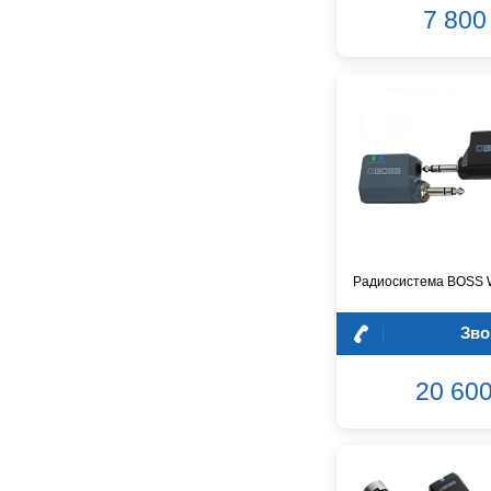
7 800 
GreenBean
Greg Bennett
Hollyland
Hora
INVOLIGHT
INVOTONE
InAkustik
JBL
JET
Joyo
Радиосистема BOSS 
Kawai
Keipro
Зво
Kirlin
Klark Teknik
20 600
Klipsch
Klotz
Konig&Meyer
Korg