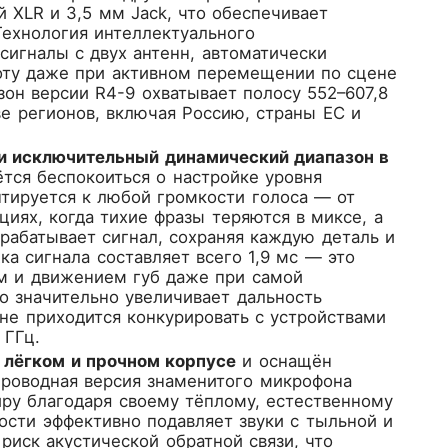
XLR и 3,5 мм Jack, что обеспечивает
ехнология интеллектуального
 сигналы с двух антенн, автоматически
оту даже при активном перемещении по сцене
зон версии R4-9 охватывает полосу 552–607,8
е регионов, включая Россию, страны ЕС и
 исключительный динамический диапазон в
ётся беспокоиться о настройке уровня
тируется к любой громкости голоса — от
циях, когда тихие фразы теряются в миксе, а
абатывает сигнал, сохраняя каждую деталь и
а сигнала составляет всего 1,9 мс — это
ом и движением губ даже при самой
о значительно увеличивает дальность
 не приходится конкурировать с устройствами
 ГГц.
 лёгком и прочном корпусе
и оснащён
оводная версия знаменитого микрофона
иру благодаря своему тёплому, естественному
ости эффективно подавляет звуки с тыльной и
риск акустической обратной связи, что