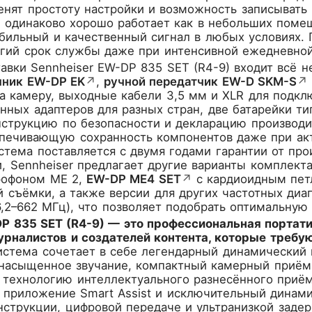
нят простоту настройки и возможность записывать 
 одинаково хорошо работает как в небольших помещ
бильный и качественный сигнал в любых условиях.
лгий срок службы даже при интенсивной ежедневной
авки Sennheiser EW-DP 835 SET (R4-9) входит всё 
мник EW-DP EK
↗
,
ручной передатчик EW-D SKM-S
↗
а камеру, выходные кабели 3,5 мм и XLR для подкл
ных адаптеров для разных стран, две батарейки тип
нструкцию по безопасности и декларацию производи
еспечивающую сохранность компонентов даже при а
тема поставляется с двумя годами гарантии от про
, Sennheiser предлагает другие варианты комплек
рофоном ME 2,
EW-DP ME4 SET
↗
с кардиоидным пе
 съёмки, а также версии для других частотных диап
6,2–662 МГц), что позволяет подобрать оптимальну
DP 835 SET (R4-9) — это профессиональная портат
урналистов и создателей контента, которые требую
стема сочетает в себе легендарный динамический
 насыщенное звучание, компактный камерный приё
технологию интеллектуального разнесённого приём
 приложение Smart Assist и исключительный динами
струкции, цифровой передаче и ультранизкой задер