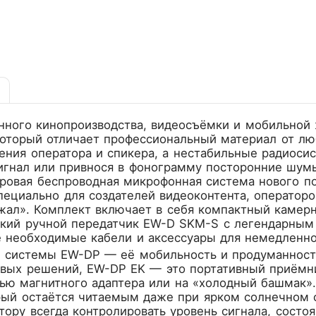
ного кинопроизводства, видеосъёмки и мобильной ж
который отличает профессиональный материал от л
ения оператора и спикера, а нестабильные радиоси
сигнал или привнося в фонограмму посторонние шум
ровая беспроводная микрофонная система нового покол
пециально для создателей видеоконтента, оператор
ежал». Комплект включает в себя компактный каме
гкий ручной передатчик EW-D SKM-S с легендарн
е необходимые кабели и аксессуары для немедленно
е системы EW-DP — её мобильность и продуманность
овых решений, EW-DP EK — это портативный приёмни
ью магнитного адаптера или на «холодный башмак»
рый остаётся читаемым даже при ярком солнечном 
тору всегда контролировать уровень сигнала, сост