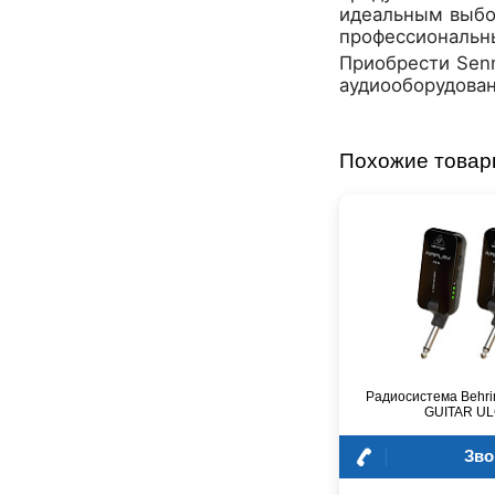
идеальным выбо
Dunlop
профессиональны
Dynacord
Приобрести
Sen
Eartec
аудиооборудовани
Elarcon
Electro Voice
Enya
Похожие това
Epiphone
FBT
FBW
Falcon Eyes
Fender
Flight
Focusrite
GATOR
Genelec
Радиосистема Behri
Gewa
GUITAR U
Gibson
Зво
Godin
Godox