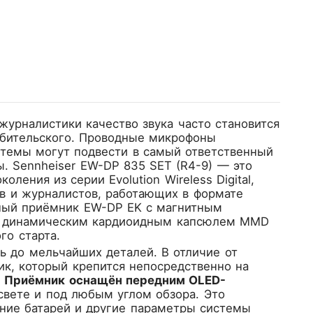
урналистики качество звука часто становится
юбительского. Проводные микрофоны
стемы могут подвести в самый ответственный
ы.
Sennheiser EW-DP 835 SET (R4-9)
— это
ения из серии Evolution Wireless Digital,
ов и журналистов, работающих в формате
рный приёмник EW-DP EK с магнитным
ым динамическим кардиоидным капсюлем MMD
го старта.
 до мельчайших деталей. В отличие от
к, который крепится непосредственно на
.
Приёмник оснащён передним OLED-
свете и под любым углом обзора. Это
ояние батарей и другие параметры системы