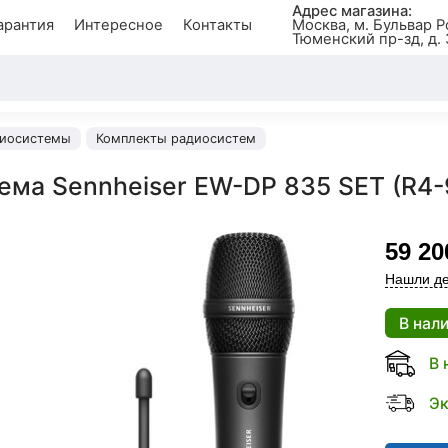
Адрес магазина:
арантия
Интересное
Контакты
Москва, м. Бульвар Р
Тюменский пр-зд, д. 
иосистемы
Комплекты радиосистем
ема Sennheiser EW-DP 835 SET (R4-
59 20
Нашли де
В нал
В 
Эк