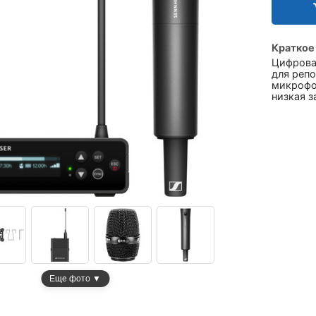
Краткое
Цифрова
для репо
микрофо
низкая з
Еще фото ▼