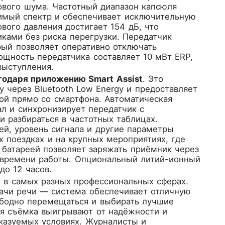
ового шума. Частотный диапазон капсюля
шимый спектр и обеспечивает исключительную
вого давления достигает 154 дБ, что
ками без риска перегрузки. Передатчик
ый позволяет оперативно отключать
ощность передатчика составляет 10 мВт ERP,
выступления.
годаря приложению Smart Assist
. Это
 через Bluetooth Low Energy и предоставляет
ой прямо со смартфона. Автоматическая
ал и синхронизирует передатчик с
и разбираться в частотных таблицах.
ей, уровень сигнала и другие параметры
 поездках и на крупных мероприятиях, где
я батареей позволяет заряжать приёмник через
 времени работы. Опциональный литий-ионный
до 12 часов.
е в самых разных профессиональных сферах.
ачи речи — система обеспечивает отличную
ободно перемещаться и выбирать лучшие
ая съёмка выигрывают от надёжности и
сказуемых условиях. Журналисты и