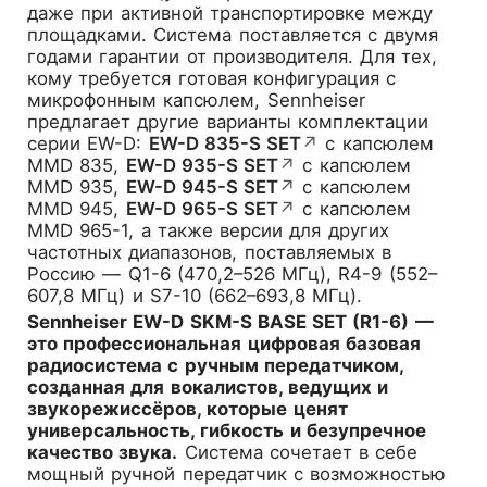
даже при активной транспортировке между
площадками. Система поставляется с двумя
годами гарантии от производителя. Для тех,
кому требуется готовая конфигурация с
микрофонным капсюлем, Sennheiser
предлагает другие варианты комплектации
серии EW-D:
EW-D 835-S SET
↗
с капсюлем
MMD 835,
EW-D 935-S SET
↗
с капсюлем
MMD 935,
EW-D 945-S SET
↗
с капсюлем
MMD 945,
EW-D 965-S SET
↗
с капсюлем
MMD 965-1, а также версии для других
частотных диапазонов, поставляемых в
Россию — Q1-6 (470,2–526 МГц), R4-9 (552–
607,8 МГц) и S7-10 (662–693,8 МГц).
Sennheiser EW-D SKM-S BASE SET (R1-6) —
это профессиональная цифровая базовая
радиосистема с ручным передатчиком,
созданная для вокалистов, ведущих и
звукорежиссёров, которые ценят
универсальность, гибкость и безупречное
качество звука.
Система сочетает в себе
мощный ручной передатчик с возможностью