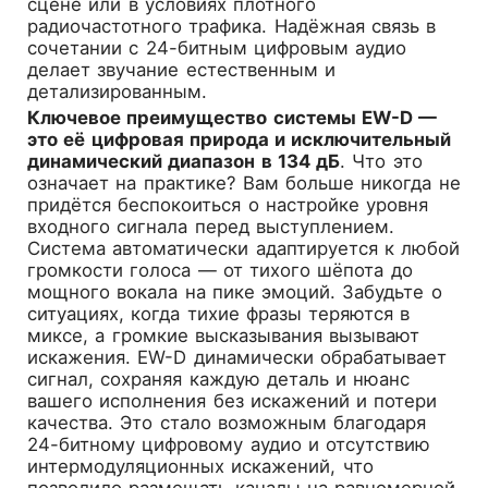
сцене или в условиях плотного
радиочастотного трафика. Надёжная связь в
сочетании с 24-битным цифровым аудио
делает звучание естественным и
детализированным.
Ключевое преимущество системы EW-D —
это её цифровая природа и исключительный
динамический диапазон в 134 дБ
. Что это
означает на практике? Вам больше никогда не
придётся беспокоиться о настройке уровня
входного сигнала перед выступлением.
Система автоматически адаптируется к любой
громкости голоса — от тихого шёпота до
мощного вокала на пике эмоций. Забудьте о
ситуациях, когда тихие фразы теряются в
миксе, а громкие высказывания вызывают
искажения. EW-D динамически обрабатывает
сигнал, сохраняя каждую деталь и нюанс
вашего исполнения без искажений и потери
качества. Это стало возможным благодаря
24-битному цифровому аудио и отсутствию
интермодуляционных искажений, что
позволило размещать каналы на равномерной