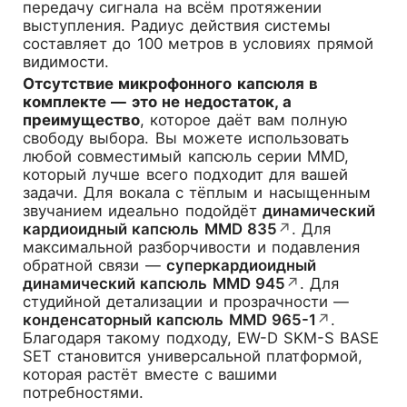
передачу сигнала на всём протяжении
выступления. Радиус действия системы
составляет до 100 метров в условиях прямой
видимости.
Отсутствие микрофонного капсюля в
комплекте — это не недостаток, а
преимущество
, которое даёт вам полную
свободу выбора. Вы можете использовать
любой совместимый капсюль серии MMD,
который лучше всего подходит для вашей
задачи. Для вокала с тёплым и насыщенным
звучанием идеально подойдёт
динамический
кардиоидный капсюль MMD 835
↗
. Для
максимальной разборчивости и подавления
обратной связи —
суперкардиоидный
динамический капсюль MMD 945
↗
. Для
студийной детализации и прозрачности —
конденсаторный капсюль MMD 965-1
↗
.
Благодаря такому подходу, EW-D SKM-S BASE
SET становится универсальной платформой,
которая растёт вместе с вашими
потребностями.