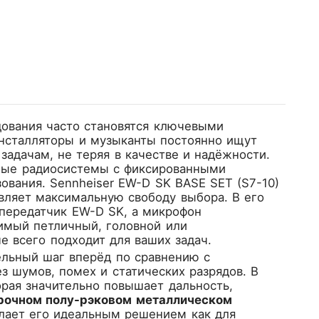
дования часто становятся ключевыми
нсталляторы и музыканты постоянно ищут
адачам, не теряя в качестве и надёжности.
ные радиосистемы с фиксированными
зования.
Sennheiser EW-D SK BASE SET (S7-10)
вляет максимальную свободу выбора. В его
передатчик EW-D SK, а микрофон
имый петличный, головной или
 всего подходит для ваших задач.
ительный шаг вперёд по сравнению с
 шумов, помех и статических разрядов. В
орая значительно повышает дальность,
рочном полу-рэковом металлическом
елает его идеальным решением как для