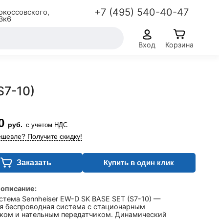
+7 (495) 540-40-47
окоссовского,
3к6
Вход
Корзина
S7-10)
0
руб.
с учетом НДС
шевле? Получите скидку!
Заказать
Купить в один клик
 описание:
тема Sennheiser EW-D SK BASE SET (S7-10) —
я беспроводная система с стационарным
ком и нательным передатчиком. Динамический