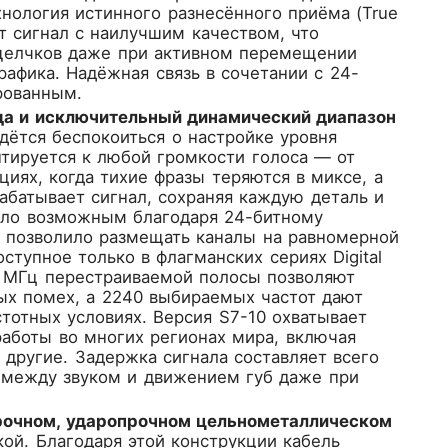
хнология истинного разнесённого приёма (True
т сигнал с наилучшим качеством, что
 щелчков даже при активном перемещении
афика. Надёжная связь в сочетании с 24-
рованным.
а и исключительный динамический диапазон
идётся беспокоиться о настройке уровня
тируется к любой громкости голоса — от
циях, когда тихие фразы теряются в миксе, а
батывает сигнал, сохраняя каждую деталь и
тало возможным благодаря 24-битному
 позволило размещать каналы на равномерной
ступное только в флагманских сериях Digital
56 МГц перестраиваемой полосы позволяют
ых помех, а 2240 выбираемых частот дают
тотных условиях. Версия S7-10 охватывает
работы во многих регионах мира, включая
 другие. Задержка сигнала составляет всего
и между звуком и движением губ даже при
прочном, ударопрочном цельнометаллическом
ой. Благодаря этой конструкции кабель