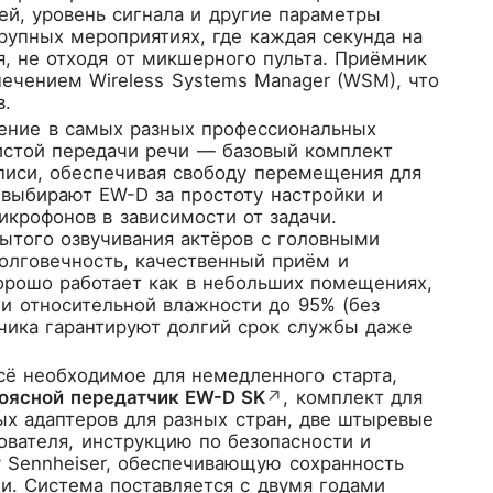
ей, уровень сигнала и другие параметры
рупных мероприятиях, где каждая секунда на
я, не отходя от микшерного пульта. Приёмник
ечением Wireless Systems Manager (WSM), что
в.
нение в самых разных профессиональных
истой передачи речи — базовый комплект
писи, обеспечивая свободу перемещения для
выбирают EW-D за простоту настройки и
крофонов в зависимости от задачи.
ытого озвучивания актёров с головными
олговечность, качественный приём и
орошо работает как в небольших помещениях,
 и относительной влажности до 95% (без
чика гарантируют долгий срок службы даже
всё необходимое для немедленного старта,
оясной передатчик EW-D SK
↗
, комплект для
ых адаптеров для разных стран, две штыревые
зователя, инструкцию по безопасности и
у Sennheiser, обеспечивающую сохранность
. Система поставляется с двумя годами