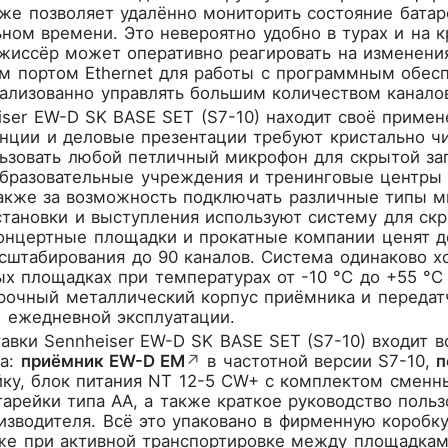
е позволяет удалённо мониторить состояние батар
ном времени. Это невероятно удобно в турах и на к
ежиссёр может оперативно реагировать на изменени
м портом Ethernet для работы с программным обесп
ализованно управлять большим количеством канало
iser EW-D SK BASE SET (S7-10) находит своё приме
енции и деловые презентации требуют кристально ч
льзовать любой петличный микрофон для скрытой за
бразовательные учреждения и тренинговые центры 
акже за возможность подключать различные типы ми
тановки и выступления используют систему для скр
онцертные площадки и прокатные компании ценят д
сштабирования до 90 каналов. Система одинаково х
ых площадках при температурах от -10 °C до +55 °C
Прочный металлический корпус приёмника и передат
 ежедневной эксплуатации.
авки Sennheiser EW-D SK BASE SET (S7-10) входит 
на:
приёмник EW-D EM
↗
в частотной версии S7-10,
п
йку, блок питания NT 12-5 CW+ с комплектом сменн
тарейки типа AA, а также краткое руководство поль
зводителя. Всё это упаковано в фирменную коробк
же при активной транспортировке между площадками