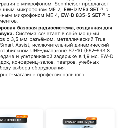
гурация с микрофоном, Sennheiser предлагает
ичным микрофоном ME 2,
EW-D ME3 SET
↗
с
чным микрофоном ME 4,
EW-D 835-S SET
↗
с
ментов.
фровая базовая радиосистема, созданная для
звука.
Система сочетает в себе мощный
в с 3,5 мм разъёмом, металлический True
 Smart Assist, исключительный динамический
 стабильном UHF-диапазоне S7-10 (662–693,8
едаче и ультранизкой задержке в 1,9 мс, EW-D
ок, конференц-залов, театров, учебных
ободу выбора оборудования.
рнет-магазине профессионального