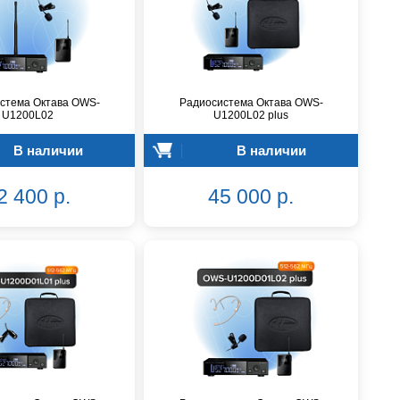
стема Октава OWS-
Радиосистема Октава OWS-
U1200L02
U1200L02 plus
В наличии
В наличии
2 400 р.
45 000 р.