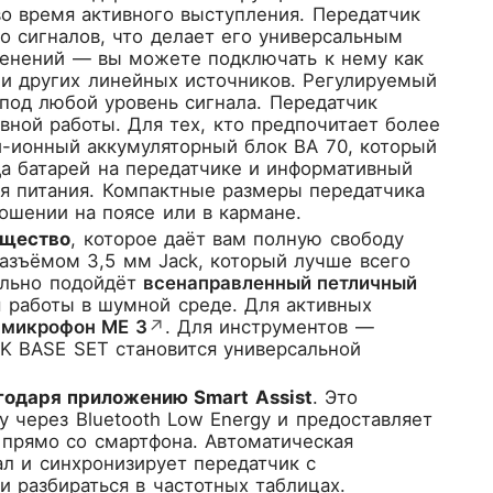
о время активного выступления. Передатчик
 сигналов, что делает его универсальным
менений — вы можете подключать к нему как
ли других линейных источников. Регулируемый
 под любой уровень сигнала. Передатчик
ывной работы. Для тех, кто предпочитает более
-ионный аккумуляторный блок BA 70, который
да батарей на передатчике и информативный
ия питания. Компактные размеры передатчика
ошении на поясе или в кармане.
ущество
, которое даёт вам полную свободу
азъёмом 3,5 мм Jack, который лучше всего
ально подойдёт
всенаправленный петличный
 работы в шумной среде. Для активных
 микрофон ME 3
↗
. Для инструментов —
SK BASE SET становится универсальной
годаря приложению Smart Assist
. Это
 через Bluetooth Low Energy и предоставляет
 прямо со смартфона. Автоматическая
ал и синхронизирует передатчик с
и разбираться в частотных таблицах.