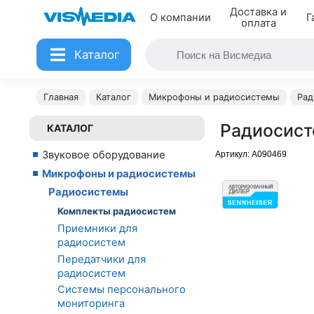
Доставка и
О компании
Г
оплата
Каталог
Главная
Каталог
Микрофоны и радиосистемы
Рад
Радиосист
КАТАЛОГ
Звуковое оборудование
Артикул:
A090469
Микрофоны и радиосистемы
Радиосистемы
Комплекты радиосистем
Приемники для
радиосистем
Передатчики для
радиосистем
Системы персонального
мониторинга