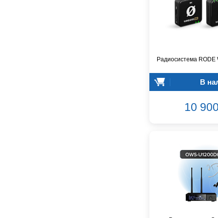
GreenBean
Greg Bennett
Hollyland
Hora
INVOLIGHT
Радиосистема RODE W
INVOTONE
InAkustik
В на
JBL
JET
10 900
Joyo
Kawai
Keipro
Kirlin
Klark Teknik
Klipsch
Klotz
Konig&Meyer
Korg