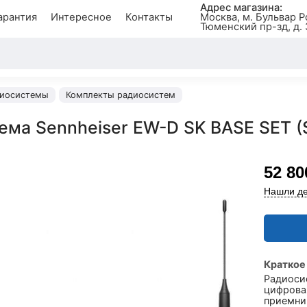
Адрес магазина:
арантия
Интересное
Контакты
Москва, м. Бульвар Р
Тюменский пр-зд, д. 
иосистемы
Комплекты радиосистем
ема Sennheiser EW-D SK BASE SET (
52 80
Нашли де
Краткое
Радиосис
цифрова
приемни