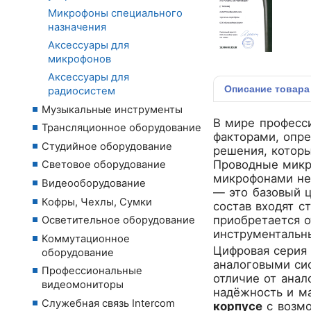
Микрофоны специального
назначения
Аксессуары для
микрофонов
Аксессуары для
Описание
товара
радиосистем
Музыкальные инструменты
В мире професси
Трансляционное оборудование
факторами, опр
Студийное оборудование
решения, которы
Проводные микр
Световое оборудование
микрофонами не
Видеооборудование
— это базовый 
Кофры, Чехлы, Сумки
состав входят 
приобретается 
Осветительное оборудование
инструментальны
Коммутационное
Цифровая серия 
оборудование
аналоговыми сис
Профессиональные
отличие от анал
видеомониторы
надёжность и м
Служебная связь Intercom
корпусе
с возмо