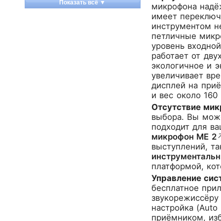
Показать всё ▼
микрофона надё
Apart
имеет переключ
Apogee
инструментом н
Artesia
петличные микро
уровень входной
Arturia
работает от дву
Aston Microphones
экологичное и 
Atomos
увеличивает вре
Audac
дисплей на приё
Audio-Technica
и вес около 160
Audiocenter
Отсутствие мик
выбора. Вы мож
Barcelona
подходит для ва
Behringer
микрофон ME 2
Beisite
выступлений, т
Belcat
инструментальн
Beyerdynamic
платформой, кот
Blackmagic Design
Управление сис
бесплатное прил
Blackstar
звукорежиссёру 
Boss
настройка (Auto
CRCBOX
приёмником, изб