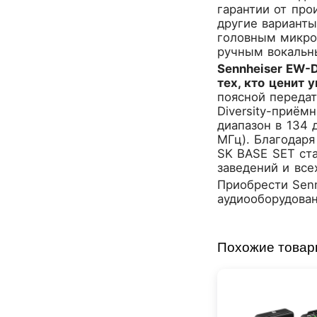
гарантии от про
Dunlop
другие вариант
Dynacord
головным микр
Eartec
ручным вокальн
Elarcon
Sennheiser EW-
Electro Voice
тех, кто ценит 
Enya
поясной переда
Diversity-приём
Epiphone
диапазон в 134 
FBT
МГц). Благодаря
FBW
SK BASE SET ст
Falcon Eyes
заведений и все
Fender
Приобрести
Sen
Flight
аудиооборудовани
Focusrite
GATOR
Похожие това
Genelec
Gewa
Gibson
Godin
Godox