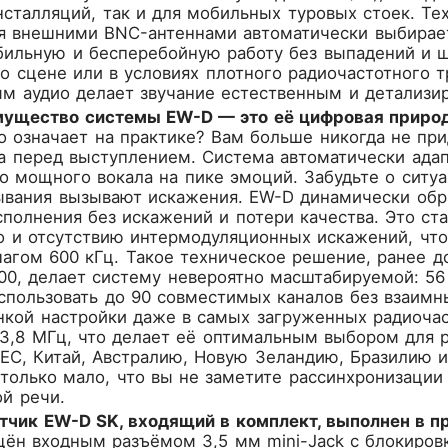
сталляций, так и для мобильных туровых стоек. Те
умя внешними BNC-антеннами автоматически выбирае
абильную и бесперебойную работу без выпадений и
 сцене или в условиях плотного радиочастотного тр
м аудио делает звучание естественным и детализи
ущество системы EW-D — это её цифровая природ
то означает на практике? Вам больше никогда не пр
а перед выступлением. Система автоматически адап
о мощного вокала на пике эмоций. Забудьте о ситуа
ывания вызывают искажения. EW-D динамически обра
сполнения без искажений и потери качества. Это с
о и отсутствию интермодуляционных искажений, что
шагом 600 кГц. Такое техническое решение, ранее до
9000, делает систему невероятно масштабируемой: 
спользовать до 90 совместимых каналов без взаимн
кой настройки даже в самых загруженных радиочас
3,8 МГц, что делает её оптимальным выбором для 
ЕС, Китай, Австралию, Новую Зеландию, Бразилию и
столько мало, что вы не заметите рассинхронизаци
й речи.
тчик EW-D SK, входящий в комплект, выполнен в 
ён входным разъёмом 3,5 мм mini-Jack с блокировк