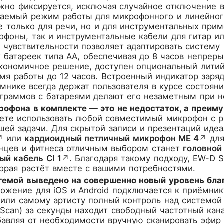
жно фиксируется, исключая случайное отключение в
аемый режим работы для микрофонного и линейного
е только для речи, но и для инструментальных при
фоны, так и инструментальные кабели для гитар и
 чувствительности позволяет адаптировать систему
х батареек типа AA, обеспечивая до 8 часов непрер
экономичное решение, доступен опциональный литий
мя работы до 12 часов. Встроенный индикатор заря
мнике всегда держат пользователя в курсе состоян
 граммов с батареями делают его незаметным при н
рофона в комплекте — это не недостаток, а преим
ете использовать любой совместимый микрофон с р
шей задачи. Для скрытой записи и презентаций иде
↗
или
кардиоидный петличный микрофон ME 4
↗
для
анцев и фитнеса отличным выбором станет
головной
ый кабель CI 1
↗
. Благодаря такому подходу, EW-D 
орая растёт вместе с вашими потребностями.
темой выведено на совершенно новый уровень бла
ожение для iOS и Android подключается к приёмнику
или самому артисту полный контроль над системой
 Scan) за секунды находит свободный частотный кан
авляя от необходимости вручную сканировать эфир 