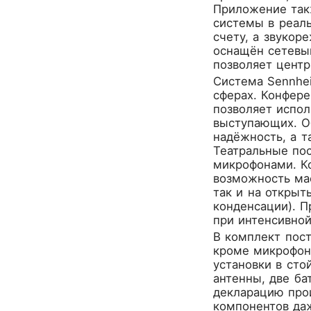
CROWN
Приложение такж
CVGaudio
системы в реаль
счету, а звукор
Canare
оснащён сетевы
Casio
позволяет центр
Cordial
Система Sennhe
Cort
сферах. Конфер
Covenant
позволяет испо
Crafter
выступающих. О
надёжность, а т
D'Angelico
Театральные пос
DAS Audio
микрофонами. К
DBX
возможность ма
DPA
так и на открыт
DSPPA
конденсации). 
при интенсивной
Datavideo
В комплект пост
Ddrum
кроме микрофо
Dean Guitars
установки в сто
Decimator
антенны, две ба
Dedolight
декларацию прои
Digitech
компонентов да