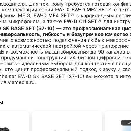
изводителя. Для тех, кому требуется готовая конфи
ы комплектации серии EW-D:
EW-D ME2 SET
↗
с петл
офоном ME 3,
EW-D ME4 SET
↗
с кардиоидным петли
ым микрофоном, а также
EW-D CI1 SET
↗
для инстру
D SK BASE SET (S7-10) — это профессиональная ци
универсальность, гибкость и безупречное качество 
тчик с возможностью подключения любых микрофоно
ник с автоматической настройкой через приложение
дБ и возможность масштабирования до 90 каналов в
 продуманной конструкции, 24-битной цифровой пер
ановится идеальным выбором для концертных площад
х, кто ценит профессиональный подход к звуку и св
nheiser EW-D SK BASE SET (S7-10)
вы можете в инте
я vismedia.ru.
ры