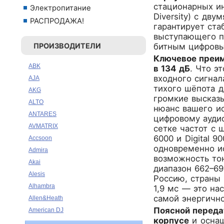
стационарных ин
Электропитание
Diversity) с дв
РАСПРОДАЖА!
гарантирует ст
выступающего по
ПРОИЗВОДИТЕЛИ
битным цифровы
Ключевое преим
ABK
в 134 дБ
. Что э
входного сигнал
AJA
тихого шёпота д
AKG
громкие высказ
ALTO
нюанс вашего и
ANTARES
цифровому ауди
AVMATRIX
сетке частот с 
6000 и Digital 
Accsoon
одновременно и
Admira
возможность тон
Akai
диапазон 662–69
Alesis
Россию, страны 
Alhambra
1,9 мс — это на
самой энергично
Allen&Heath
Поясной переда
American DJ
корпусе
и оснащ
Ampeg