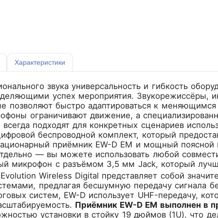
Характеристики
онального звука универсальность и гибкость обору
еделяющими успех мероприятия. Звукорежиссёры, и
е позволяют быстро адаптироваться к меняющимся з
офоны ограничивают движение, а специализирован
 всегда подходят для конкретных сценариев исполь
цифровой беспроводной комплект, который предоста
стационарный приёмник EW-D EM и мощный поясной 
отдельно — вы можете использовать любой совмест
й микрофон с разъёмом 3,5 мм Jack, который лучше
Evolution Wireless Digital представляет собой знач
темами, предлагая бесшумную передачу сигнала без
оговых систем, EW-D использует UHF-передачу, кот
асштабируемость.
Приёмник EW-D EM выполнен в п
жностью установки в стойку 19 дюймов (1U), что д