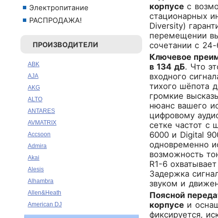
корпусе
с возмо
Электропитание
стационарных ин
РАСПРОДАЖА!
Diversity) гара
перемещении выс
ПРОИЗВОДИТЕЛИ
сочетании с 24
Ключевое преим
ABK
в 134 дБ
. Что э
входного сигнал
AJA
тихого шёпота д
AKG
громкие высказ
ALTO
нюанс вашего и
ANTARES
цифровому ауди
AVMATRIX
сетке частот с 
6000 и Digital 
Accsoon
одновременно и
Admira
возможность то
Akai
R1-6 охватывает
Alesis
Задержка сигнал
Alhambra
звуком и движен
Allen&Heath
Поясной переда
корпусе
и оснащ
American DJ
фиксируется, ис
Ampeg