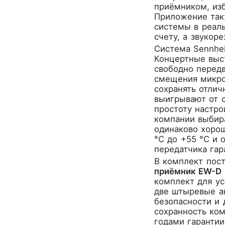
CROWN
приёмником, изб
CVGaudio
Приложение такж
системы в реаль
Canare
счету, а звукор
Casio
Система Sennhei
Cordial
Концертные выс
Cort
свободно передв
Covenant
смещения микро
Crafter
сохранять отлич
выигрывают от 
D'Angelico
простоту настро
DAS Audio
компании выбир
DBX
одинаково хорош
DPA
°C до +55 °C и 
DSPPA
передатчика га
Datavideo
В комплект пост
приёмник EW-D
Ddrum
комплект для ус
Dean Guitars
две штыревые ан
Decimator
безопасности и 
Dedolight
сохранность ко
Digitech
годами гарантии