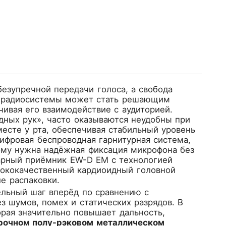
безупречной передачи голоса, а свобода
й радиосистемы может стать решающим
ивая его взаимодействие с аудиторией.
ных рук», часто оказываются неудобны при
месте у рта, обеспечивая стабильный уровень
ифровая беспроводная гарнитурная система,
кому нужна надёжная фиксация микрофона без
нарный приёмник EW-D EM с технологией
сококачественный кардиоидный головной
е распаковки.
ительный шаг вперёд по сравнению с
 шумов, помех и статических разрядов. В
орая значительно повышает дальность,
рочном полу-рэковом металлическом