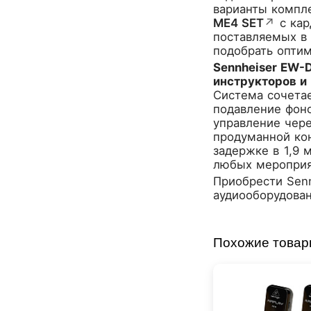
варианты компл
Dunlop
ME4 SET
↗
с кар
Dynacord
поставляемых в 
Eartec
подобрать опти
Elarcon
Sennheiser EW-
Electro Voice
инструкторов и
Enya
Система сочета
подавление фоно
Epiphone
управление чере
FBT
продуманной кон
FBW
задержке в 1,9 
Falcon Eyes
любых мероприя
Fender
Приобрести
Sen
Flight
аудиооборудовани
Focusrite
GATOR
Похожие това
Genelec
Gewa
Gibson
Godin
Godox