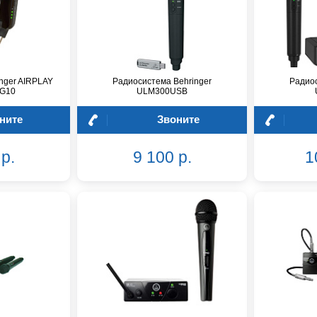
nger AIRPLAY
Радиосистема Behringer
Радиос
LG10
ULM300USB
ните
Звоните
р.
9 100 р.
1