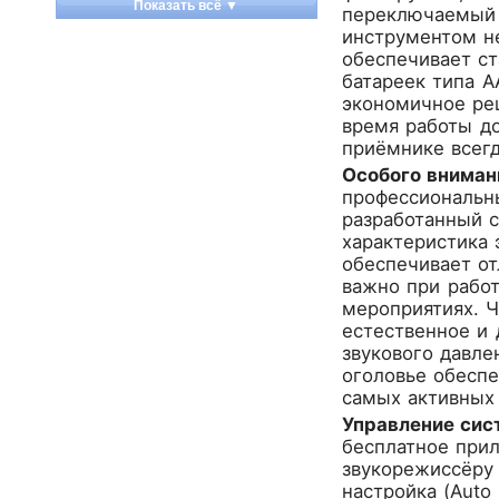
Показать всё ▼
переключаемый 
Apart
инструментом н
Apogee
обеспечивает ст
Artesia
батареек типа A
экономичное ре
Arturia
время работы до
Aston Microphones
приёмнике всегд
Atomos
Особого вниман
Audac
профессиональн
Audio-Technica
разработанный с
Audiocenter
характеристика 
обеспечивает от
Barcelona
важно при рабо
Behringer
мероприятиях. Ч
Beisite
естественное и 
Belcat
звукового давле
Beyerdynamic
оголовье обеспе
самых активных
Blackmagic Design
Управление сис
Blackstar
бесплатное прил
Boss
звукорежиссёру 
CRCBOX
настройка (Auto