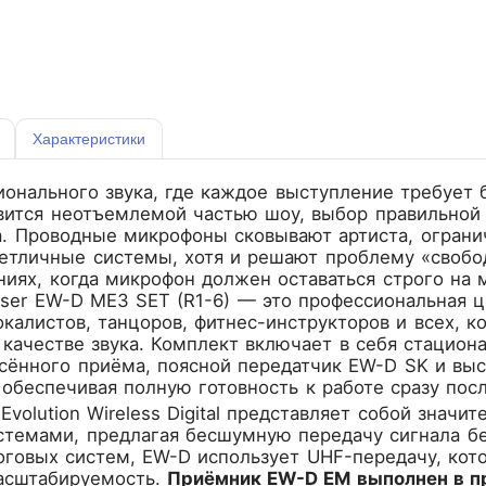
Характеристики
онального звука, где каждое выступление требует 
вится неотъемлемой частью шоу, выбор правильно
. Проводные микрофоны сковывают артиста, огранич
етличные системы, хотя и решают проблему «свобод
иях, когда микрофон должен оставаться строго на 
ser EW-D ME3 SET (R1-6)
— это профессиональная ц
окалистов, танцоров, фитнес-инструкторов и всех, 
 качестве звука. Комплект включает в себя стацио
есённого приёма, поясной передатчик EW-D SK и вы
обеспечивая полную готовность к работе сразу посл
Evolution Wireless Digital представляет собой знач
темами, предлагая бесшумную передачу сигнала без
оговых систем, EW-D использует UHF-передачу, кот
асштабируемость.
Приёмник EW-D EM выполнен в п