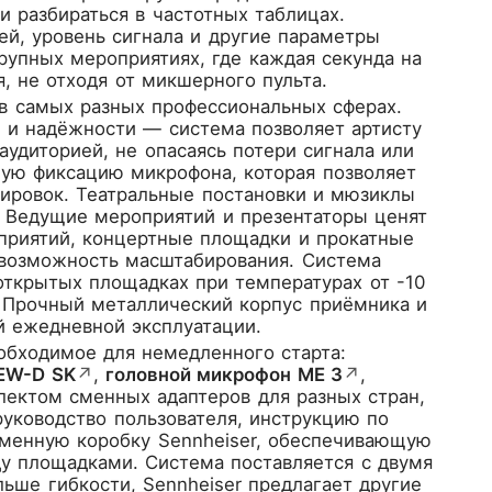
и разбираться в частотных таблицах.
ей, уровень сигнала и другие параметры
рупных мероприятиях, где каждая секунда на
, не отходя от микшерного пульта.
 в самых разных профессиональных сферах.
 и надёжности — система позволяет артисту
аудиторией, не опасаясь потери сигнала или
ую фиксацию микрофона, которая позволяет
нировок. Театральные постановки и мюзиклы
. Ведущие мероприятий и презентаторы ценят
оприятий, концертные площадки и прокатные
 возможность масштабирования. Система
открытых площадках при температурах от -10
. Прочный металлический корпус приёмника и
й ежедневной эксплуатации.
еобходимое для немедленного старта:
 EW-D SK
↗
,
головной микрофон ME 3
↗
,
плектом сменных адаптеров для разных стран,
уководство пользователя, инструкцию по
ирменную коробку Sennheiser, обеспечивающую
у площадками. Система поставляется с двумя
льше гибкости, Sennheiser предлагает другие