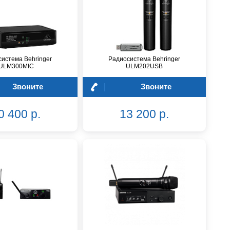
истема Behringer
Радиосистема Behringer
ULM300MIC
ULM202USB
Звоните
Звоните
0 400 р.
13 200 р.