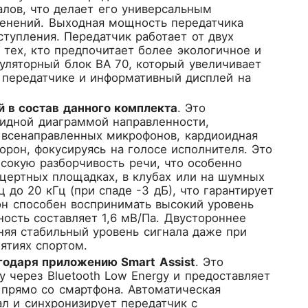
лов, что делает его универсальным
менений. Выходная мощность передатчика
тупления. Передатчик работает от двух
 тех, кто предпочитает более экологичное и
ляторный блок BA 70, который увеличивает
а передатчике и информативный дисплей на
 в состав данного комплекта
. Это
идной диаграммой направленности,
т всенаправленных микрофонов, кардиоидная
орон, фокусируясь на голосе исполнителя. Это
ысокую разборчивость речи, что особенно
цертных площадках, в клубах или на шумных
до 20 кГц (при спаде -3 дБ), что гарантирует
он способен воспринимать высокий уровень
ность составляет 1,6 мВ/Па. Двустороннее
няя стабильный уровень сигнала даже при
ятиях спортом.
годаря приложению Smart Assist
. Это
 через Bluetooth Low Energy и предоставляет
 прямо со смартфона. Автоматическая
ал и синхронизирует передатчик с