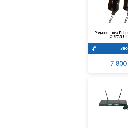
GreenBean
Greg Bennett
Hollyland
Hora
Радиосистема Behri
INVOLIGHT
GUITAR U
INVOTONE
InAkustik
Зво
JBL
JET
7 800 
Joyo
Kawai
Keipro
Kirlin
Klark Teknik
Klipsch
Klotz
Konig&Meyer
Korg