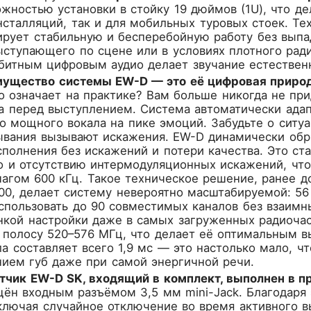
жностью установки в стойку 19 дюймов (1U), что д
сталляций, так и для мобильных туровых стоек. Те
нтирует стабильную и бесперебойную работу без вы
тупающего по сцене или в условиях плотного ради
-битным цифровым аудио делает звучание естестве
ущество системы EW-D — это её цифровая природ
то означает на практике? Вам больше никогда не пр
а перед выступлением. Система автоматически адап
о мощного вокала на пике эмоций. Забудьте о ситуа
ывания вызывают искажения. EW-D динамически обра
сполнения без искажений и потери качества. Это с
о и отсутствию интермодуляционных искажений, что
шагом 600 кГц. Такое техническое решение, ранее до
9000, делает систему невероятно масштабируемой: 
спользовать до 90 совместимых каналов без взаимн
нкой настройки даже в самых загруженных радиочас
 полосу 520–576 МГц, что делает её оптимальным в
а составляет всего 1,9 мс — это настолько мало, ч
ием губ даже при самой энергичной речи.
тчик EW-D SK, входящий в комплект, выполнен в 
ён входным разъёмом 3,5 мм mini-Jack. Благодаря
ключая случайное отключение во время активного 