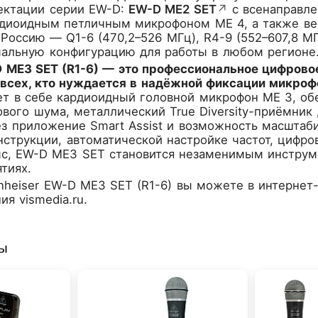
ектации серии EW-D:
EW-D ME2 SET
↗
с всенаправл
диоидным петличным микрофоном ME 4, а также вер
Россию — Q1-6 (470,2–526 МГц), R4-9 (552–607,8 МГ
мальную конфигурацию для работы в любом регионе
D ME3 SET (R1-6) — это профессиональное цифровое
 всех, кто нуждается в надёжной фиксации микроф
ет в себе кардиоидный головной микрофон ME 3, о
вого шума, металлический True Diversity-приёмник 
з приложение Smart Assist и возможность масштаби
струкции, автоматической настройке частот, цифро
мс, EW-D ME3 SET становится незаменимым инструме
тиях.
nheiser EW-D ME3 SET (R1-6)
вы можете в интернет-
я vismedia.ru.
ры