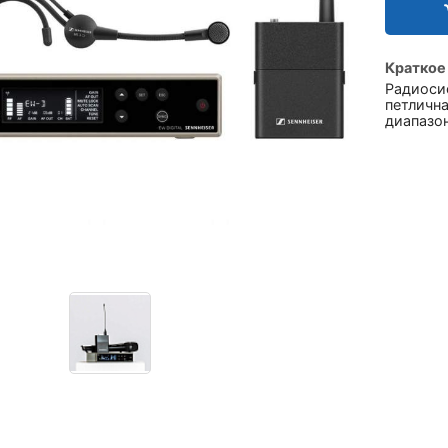
Краткое
Радиоси
петличн
диапазон