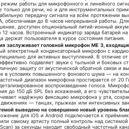
режим работы для микрофонного и линейного сигна
е только для речи, но и для инструментальных при
абильную передачу сигнала на всём протяжении выс
A, обеспечивая до 8 часов непрерывной работы. Для
шение, доступен опциональный литий-ионный аккуму
 12 часов. Встроенный индикатор заряда батарей н
а держат пользователя в курсе состояния питания.
ия заслуживает головной микрофон ME 3, входящий
ый электретный конденсаторный микрофон с кардио
пециально для активных выступлений. В отличие о
эффективно подавляет звуки с тыльной и боковых ст
личную защиту от акустической обратной связи и в
те в условиях повышенного фонового шума — на кон
астотный диапазон микрофона простирается от 20 Гц 
детализированное воспроизведение голоса. Микроф
ния до 150 дБ SPL без искажений, а его чувствитель
чивает надёжную фиксацию микрофона у рта, сохра
 движениях — танцах, прыжках или интенсивных зан
темой выведено на совершенно новый уровень бла
ожение для iOS и Android подключается к приёмнику
или самому артисту полный контроль над системой
 Scan) за секунды находит свободный частотный кан