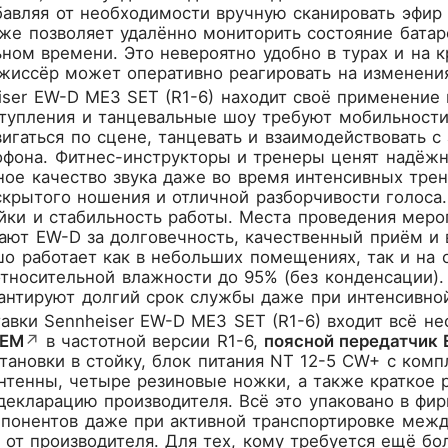
авляя от необходимости вручную сканировать эфир 
е позволяет удалённо мониторить состояние батар
ном времени. Это невероятно удобно в турах и на к
ежиссёр может оперативно реагировать на изменения
ser EW-D ME3 SET (R1-6) находит своё применение
тупления и танцевальные шоу требуют мобильности
игаться по сцене, танцевать и взаимодействовать с 
фона. Фитнес-инструкторы и тренеры ценят надёжн
ное качество звука даже во время интенсивных тре
скрытого ношения и отличной разборчивости голоса
йки и стабильность работы. Места проведения мер
ают EW-D за долговечность, качественный приём и
о работает как в небольших помещениях, так и на 
относительной влажности до 95% (без конденсации)
рантируют долгий срок службы даже при интенсивно
авки Sennheiser EW-D ME3 SET (R1-6) входит всё н
 EM
↗
в частотной версии R1-6,
поясной передатчик
тановки в стойку, блок питания NT 12-5 CW+ с ком
тенны, четыре резиновые ножки, а также краткое р
декларацию производителя. Всё это упаковано в ф
мпонентов даже при активной транспортировке межд
 от производителя. Для тех, кому требуется ещё бо