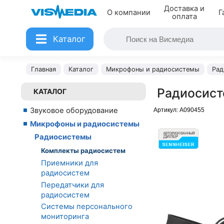
Доставка и
О компании
Г
оплата
Каталог
Главная
Каталог
Микрофоны и радиосистемы
Рад
Радиосист
КАТАЛОГ
Звуковое оборудование
Артикул:
A090455
Микрофоны и радиосистемы
Радиосистемы
Комплекты радиосистем
Приемники для
радиосистем
Передатчики для
радиосистем
Системы персонального
мониторинга