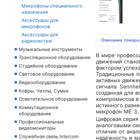
Микрофоны специального
назначения
Аксессуары для
микрофонов
Аксессуары для
Описание
товара
радиосистем
Музыкальные инструменты
В мире професси
Трансляционное оборудование
движений стано
Студийное оборудование
фактором успеха
Традиционные п
Световое оборудование
активных движен
Видеооборудование
сигнала.
Sennhei
Кофры, Чехлы, Сумки
созданная для в
компромиссов в
Осветительное оборудование
истинного разн
Коммутационное
микрофон ME 3, 
оборудование
Цифровая серия 
Профессиональные
аналоговыми сис
видеомониторы
отличие от анал
Служебная связь Intercom
надёжность и м