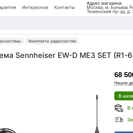
Адрес магазина:
арантия
Интересное
Контакты
Москва, м. Бульвар Р
Тюменский пр-зд, д. 
иосистемы
Комплекты радиосистем
ема Sennheiser EW-D ME3 SET (R1-6
68 50
Нашли де
В нал
В 
Эк