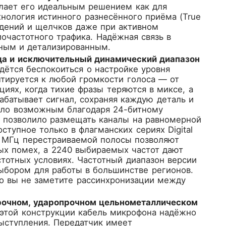
елает его идеальным решением как для
хнология истинного разнесённого приёма (True
падений и щелчков даже при активном
очастотного трафика. Надёжная связь в
нным и детализированным.
а и исключительный динамический диапазон
идётся беспокоиться о настройке уровня
тируется к любой громкости голоса — от
циях, когда тихие фразы теряются в миксе, а
батывает сигнал, сохраняя каждую деталь и
тало возможным благодаря 24-битному
 позволило размещать каналы на равномерной
ступное только в флагманских сериях Digital
56 МГц перестраиваемой полосы позволяют
ых помех, а 2240 выбираемых частот дают
тотных условиях. Частотный диапазон версии
ыбором для работы в большинстве регионов.
то вы не заметите рассинхронизации между
прочном, ударопрочном цельнометаллическом
 этой конструкции кабель микрофона надёжно
выступления. Передатчик имеет