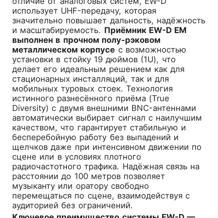
отличие от аналоговых систем, EW-D
использует UHF-передачу, которая
значительно повышает дальность, надёжность
и масштабируемость.
Приёмник EW-D EM
выполнен в прочном полу-рэковом
металлическом корпусе
с возможностью
установки в стойку 19 дюймов (1U), что
делает его идеальным решением как для
стационарных инсталляций, так и для
мобильных туровых стоек. Технология
истинного разнесённого приёма (True
Diversity) с двумя внешними BNC-антеннами
автоматически выбирает сигнал с наилучшим
качеством, что гарантирует стабильную и
бесперебойную работу без выпадений и
щелчков даже при интенсивном движении по
сцене или в условиях плотного
радиочастотного трафика. Надёжная связь на
расстоянии до 100 метров позволяет
музыканту или оратору свободно
перемещаться по сцене, взаимодействуя с
аудиторией без ограничений.
Ключевое преимущество системы EW-D —