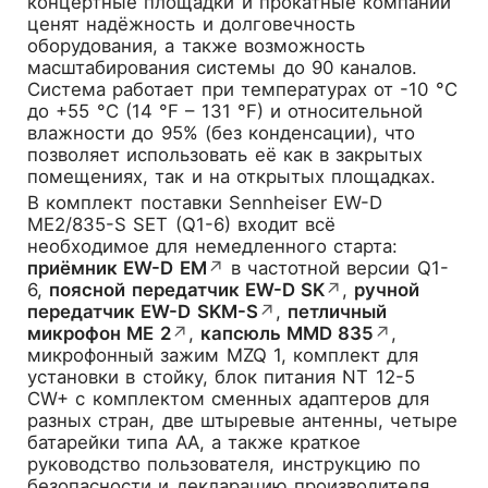
концертные площадки и прокатные компании
ценят надёжность и долговечность
оборудования, а также возможность
масштабирования системы до 90 каналов.
Система работает при температурах от -10 °C
до +55 °C (14 °F – 131 °F) и относительной
влажности до 95% (без конденсации), что
позволяет использовать её как в закрытых
помещениях, так и на открытых площадках.
В комплект поставки Sennheiser EW-D
ME2/835-S SET (Q1-6) входит всё
необходимое для немедленного старта:
приёмник EW-D EM
↗
в частотной версии Q1-
6,
поясной передатчик EW-D SK
↗
,
ручной
передатчик EW-D SKM-S
↗
,
петличный
микрофон ME 2
↗
,
капсюль MMD 835
↗
,
микрофонный зажим MZQ 1, комплект для
установки в стойку, блок питания NT 12-5
CW+ с комплектом сменных адаптеров для
разных стран, две штыревые антенны, четыре
батарейки типа AA, а также краткое
руководство пользователя, инструкцию по
безопасности и декларацию производителя.