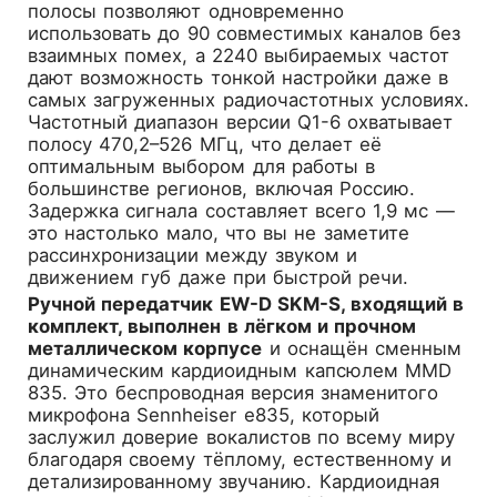
полосы позволяют одновременно
использовать до 90 совместимых каналов без
взаимных помех, а 2240 выбираемых частот
дают возможность тонкой настройки даже в
самых загруженных радиочастотных условиях.
Частотный диапазон версии Q1-6 охватывает
полосу 470,2–526 МГц, что делает её
оптимальным выбором для работы в
большинстве регионов, включая Россию.
Задержка сигнала составляет всего 1,9 мс —
это настолько мало, что вы не заметите
рассинхронизации между звуком и
движением губ даже при быстрой речи.
Ручной передатчик EW-D SKM-S, входящий в
комплект, выполнен в лёгком и прочном
металлическом корпусе
и оснащён сменным
динамическим кардиоидным капсюлем MMD
835. Это беспроводная версия знаменитого
микрофона Sennheiser e835, который
заслужил доверие вокалистов по всему миру
благодаря своему тёплому, естественному и
детализированному звучанию. Кардиоидная