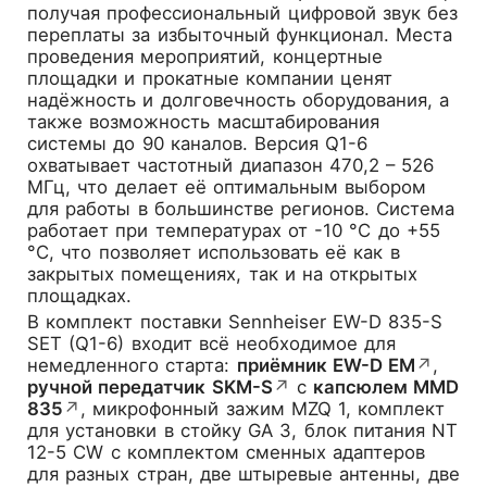
получая профессиональный цифровой звук без
переплаты за избыточный функционал. Места
проведения мероприятий, концертные
площадки и прокатные компании ценят
надёжность и долговечность оборудования, а
также возможность масштабирования
системы до 90 каналов. Версия Q1-6
охватывает частотный диапазон 470,2 – 526
МГц, что делает её оптимальным выбором
для работы в большинстве регионов. Система
работает при температурах от -10 °C до +55
°C, что позволяет использовать её как в
закрытых помещениях, так и на открытых
площадках.
В комплект поставки Sennheiser EW-D 835-S
SET (Q1-6) входит всё необходимое для
немедленного старта:
приёмник EW-D EM
↗
,
ручной передатчик SKM-S
↗
с
капсюлем MMD
835
↗
, микрофонный зажим MZQ 1, комплект
для установки в стойку GA 3, блок питания NT
12-5 CW с комплектом сменных адаптеров
для разных стран, две штыревые антенны, две