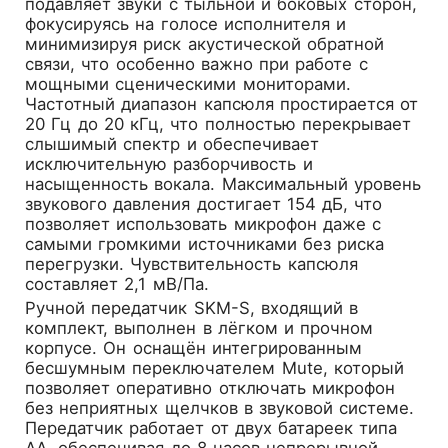
подавляет звуки с тыльной и боковых сторон,
фокусируясь на голосе исполнителя и
минимизируя риск акустической обратной
связи, что особенно важно при работе с
мощными сценическими мониторами.
Частотный диапазон капсюля простирается от
20 Гц до 20 кГц, что полностью перекрывает
слышимый спектр и обеспечивает
исключительную разборчивость и
насыщенность вокала. Максимальный уровень
звукового давления достигает 154 дБ, что
позволяет использовать микрофон даже с
самыми громкими источниками без риска
перегрузки. Чувствительность капсюля
составляет 2,1 мВ/Па.
Ручной передатчик SKM-S, входящий в
комплект, выполнен в лёгком и прочном
корпусе. Он оснащён интегрированным
бесшумным переключателем Mute, который
позволяет оперативно отключать микрофон
без неприятных щелчков в звуковой системе.
Передатчик работает от двух батареек типа
AA, обеспечивая до 8 часов непрерывной