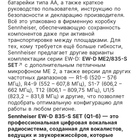
батарейки типа AA, а также краткое
руководство пользователя, инструкцию по
безопасности и декларацию производителя.
Всё это упаковано в фирменную коробку
Sennheiser, обеспечивающую сохранность
компонентов даже при активной
транспортировке между площадками. Для
тех, кому требуется ещё больше гибкости,
Sennheiser предлагает другие варианты
комплектации серии EW-D:
EW-D ME2/835-S
SET
↗
с дополнительным петличным
микрофоном ME 2, а также версии для других
частотных диапазонов — R1-6 (520 – 576
МГц), R4-9 (552 – 607,8 МГц), S1-7 (606,2 –
662 МГц), T12 (806,1 – 809,75 МГц), U1/5
(823,2 – 831,8 МГц) и другие, что позволяет
подобрать оптимальную конфигурацию для
работы в любом регионе.
Sennheiser EW-D 835-S SET (Q1-6) — это
профессиональная цифровая вокальная
радиосистема, созданная для вокалистов,
ведущих и звукорежиссёров, которые