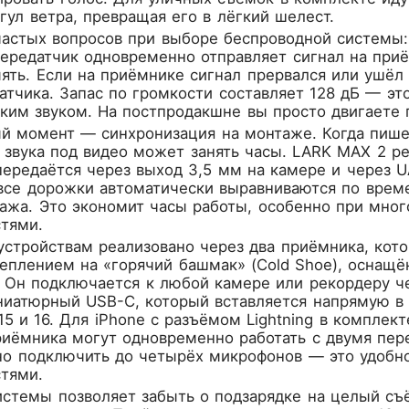
гул ветра, превращая его в лёгкий шелест.
астых вопросов при выборе беспроводной системы: 
ередатчик одновременно отправляет сигнал на при
ть. Если на приёмнике сигнал прервался или ушёл 
атчика. Запас по громкости составляет 128 дБ — эт
ким звуком. На постпродакшне вы просто двигаете п
й момент — синхронизация на монтаже. Когда пише
а звука под видео может занять часы. LARK MAX 2 
ередаётся через выход 3,5 мм на камере и через U
все дорожки автоматически выравниваются по врем
ажа. Это экономит часы работы, особенно при мног
стями.
устройствам реализовано через два приёмника, кот
реплением на «горячий башмак» (Cold Shoe), осна
 Он подключается к любой камере или рекордеру че
иатюрный USB-C, который вставляется напрямую в 
15 и 16. Для iPhone с разъёмом Lightning в компле
приёмника могут одновременно работать с двумя пе
о подключить до четырёх микрофонов — это удобно
стями.
истемы позволяет забыть о подзарядке на целый съ