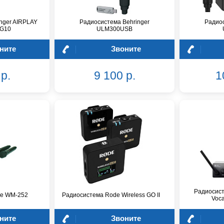
nger AIRPLAY
Радиосистема Behringer
Радиос
LG10
ULM300USB
ните
Звоните
р.
9 100 р.
1
Радиосис
ne WM-252
Радиосистема Rode Wireless GO II
Voca
ните
Звоните