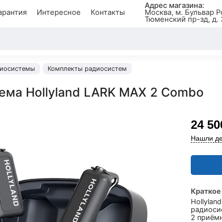
Адрес магазина:
арантия
Интересное
Контакты
Москва, м. Бульвар Р
Тюменский пр-зд, д. 
иосистемы
Комплекты радиосистем
ема Hollyland LARK MAX 2 Combo
24 50
Нашли де
Краткое
Hollyla
радиосис
2 приёмн