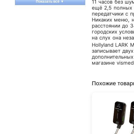
11 часов без шу
Показать всё ▼
Apart
ещё 2,5 полных 
передатчики с п
Apogee
Никаких меню, н
Artesia
расстоянии до 3
Arturia
городских услов
Aston Microphones
на слух она нез
Atomos
Hollyland LARK 
Audac
записывает двух
дополнительных
Audio-Technica
магазине
vismed
Audiocenter
Barcelona
Behringer
Похожие това
Beisite
Belcat
Beyerdynamic
Blackmagic Design
Blackstar
Boss
CRCBOX