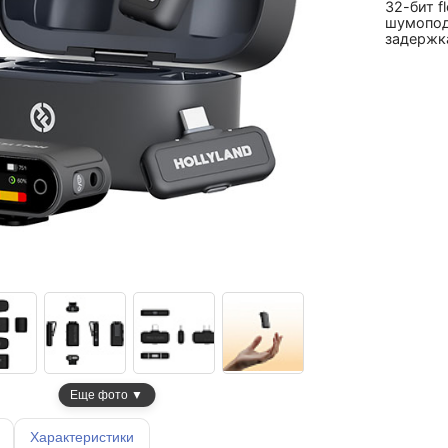
32-бит fl
шумопода
задержка
Еще фото ▼
Характеристики