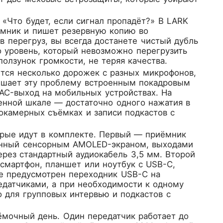
«Что будет, если сигнал пропадёт?» В LARK
ёмник и пишет резервную копию во
в перегруз, вы всегда достанете чистый дубль
о уровень, который невозможно перегрузить
олзунок громкости, не теряя качества.
тся несколько дорожек с разных микрофонов,
решает эту проблему встроенным покадровым
AC-выход на мобильных устройствах. На
енной шкале — достаточно одного нажатия в
окамерных съёмках и записи подкастов с
орые идут в комплекте. Первый — приёмник
щённый сенсорным AMOLED-экраном, выходами
рез стандартный аудиокабель 3,5 мм. Второй
смартфон, планшет или ноутбук с USB-C,
кте предусмотрен переходник USB-C на
редатчиками, а при необходимости к одному
 для групповых интервью и подкастов с
ёмочный день. Один передатчик работает до