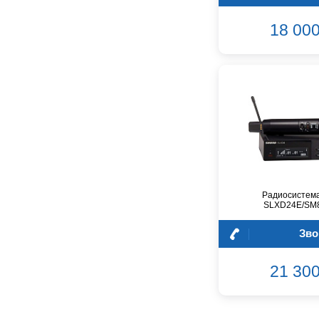
Dunlop
18 000
Dynacord
Eartec
Elarcon
Electro Voice
Enya
Epiphone
FBT
FBW
Falcon Eyes
Fender
Радиосистема
Flight
SLXD24E/SM
Focusrite
GATOR
Зво
Genelec
Gewa
21 300
Gibson
Godin
Godox