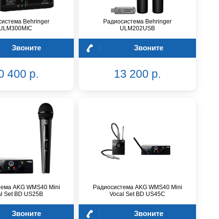
истема Behringer
Радиосистема Behringer
ULM300MIC
ULM202USB
Звоните
Звоните
0 400 р.
13 200 р.
тема AKG WMS40 Mini
Радиосистема AKG WMS40 Mini
l Set BD US25B
Vocal Set BD US45C
Звоните
Звоните