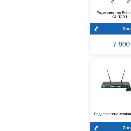
CROWN
CVGaudio
Радиосистема Behri
Canare
GUITAR U
Casio
Зво
Cordial
Cort
7 800 
Covenant
Crafter
D'Angelico
DAS Audio
DBX
DPA
DSPPA
Datavideo
Ddrum
Dean Guitars
Decimator
Радиосистема Invoto
Dedolight
Зво
Digitech