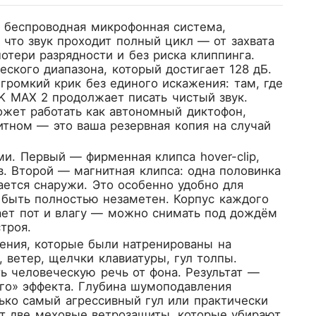
 беспроводная микрофонная система,
 что звук проходит полный цикл — от захвата
отери разрядности и без риска клиппинга.
ского диапазона, который достигает 128 дБ.
 громкий крик без единого искажения: там, где
K MAX 2 продолжает писать чистый звук.
ожет работать как автономный диктофон,
битном — это ваша резервная копия на случай
и. Первый — фирменная клипса hover-clip,
в. Второй — магнитная клипса: одна половинка
ается снаружи. Это особенно удобно для
 быть полностью незаметен. Корпус каждого
ает пот и влагу — можно снимать под дождём
троя.
ения, которые были натренированы на
 ветер, щелчки клавиатуры, гул толпы.
ь человеческую речь от фона. Результат —
ого» эффекта. Глубина шумоподавления
лько самый агрессивный гул или практически
ут две меховые ветрозащиты, которые убирают