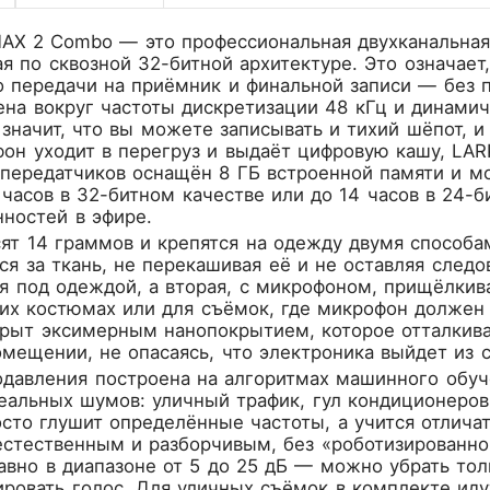
MAX 2 Combo
— это профессиональная двухканальная
я по сквозной 32-битной архитектуре. Это означает,
 передачи на приёмник и финальной записи — без п
на вокруг частоты дискретизации 48 кГц и динамиче
 значит, что вы можете записывать и тихий шёпот, и
он уходит в перегруз и выдаёт цифровую кашу, LAR
передатчиков оснащён 8 ГБ встроенной памяти и м
 часов в 32-битном качестве или до 14 часов в 24-
ностей в эфире.
ят 14 граммов и крепятся на одежду двумя способам
ся за ткань, не перекашивая её и не оставляя следо
я под одеждой, а вторая, с микрофоном, прищёлкив
гих костюмах или для съёмок, где микрофон должен
крыт эксимерным нанопокрытием, которое отталкив
мещении, не опасаясь, что электроника выйдет из с
давления построена на алгоритмах машинного обуч
еальных шумов: уличный трафик, гул кондиционеров,
сто глушит определённые частоты, а учится отличат
естественным и разборчивым, без «роботизированн
авно в диапазоне от 5 до 25 дБ — можно убрать то
ировать голос. Для уличных съёмок в комплекте ид