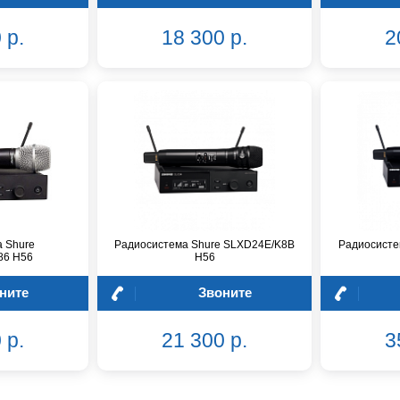
 р.
18 300 р.
2
 Shure
Радиосистема Shure SLXD24E/K8B
Радиосисте
86 H56
H56
ните
Звоните
 р.
21 300 р.
3