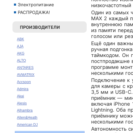
Электропитание
низкочастотный 
Один из самых ч
РАСПРОДАЖА!
MAX 2 каждый п
внутреннюю памя
ПРОИЗВОДИТЕЛИ
из памяти перед
голосом или рез
ABK
Ещё один важны
AJA
ручная подгонк
AKG
таймкодом. Он п
постпродакшне 
ALTO
программе монт
ANTARES
несколькими го
AVMATRIX
Подключение к 
Accsoon
для камеры с к
Admira
3,5 мм и USB-C.
Akai
приёмник — мин
включая iPhone 
Alesis
Lightning. Оба 
Alhambra
приёмнику можн
Allen&Heath
несколькими го
American DJ
Автономность с
Ampeg