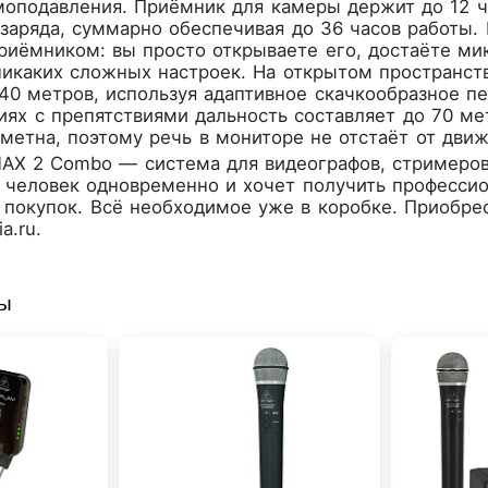
моподавления. Приёмник для камеры держит до 12 ч
заряда, суммарно обеспечивая до 36 часов работы.
риёмником: вы просто открываете его, достаёте ми
икаких сложных настроек. На открытом пространств
40 метров, используя адаптивное скачкообразное пе
иях с препятствиями дальность составляет до 70 м
аметна, поэтому речь в мониторе не отстаёт от движ
MAX 2 Combo — система для видеографов, стримеров,
 человек одновременно и хочет получить профессио
 покупок. Всё необходимое уже в коробке. Приобре
ia.ru
.
ры