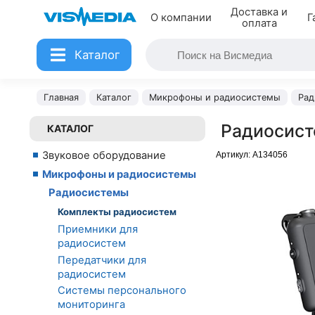
Доставка и
О компании
Г
оплата
Каталог
Главная
Каталог
Микрофоны и радиосистемы
Рад
Радиосист
КАТАЛОГ
Звуковое оборудование
Артикул:
A134056
Микрофоны и радиосистемы
Радиосистемы
Комплекты радиосистем
Приемники для
радиосистем
Передатчики для
радиосистем
Системы персонального
мониторинга