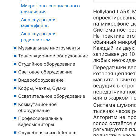
Микрофоны специального
Hollyland LARK 
назначения
спроектированна
Аксессуары для
на микрофоне до
микрофонов
Система построе
Аксессуары для
На практике это
радиосистем
обычный микроф
Каждый из двух 
Музыкальные инструменты
записывая до 10
Трансляционное оборудование
любых неожидан
Студийное оборудование
Передатчики вес
Световое оборудование
которая цепляет
магнита прячетс
Видеооборудование
ведущих в стро
Кофры, Чехлы, Сумки
передатчика по
Осветительное оборудование
или в жарком по
Коммутационное
Система шумопо
оборудование
тысячах часов р
Алгоритм не про
Профессиональные
голос остаётся 
видеомониторы
регулируется пл
Служебная связь Intercom
полностью изол