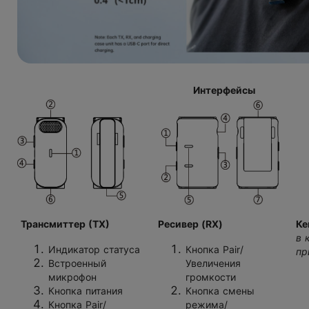
Интерфейсы
Трансмиттер
(
ТХ)
Ресивер
(
RX)
Ке
в 
Индикатор статуса
Кнопка Pair/
пр
Встроенный
Увеличения
микрофон
громкости
Кнопка питания
Кнопка смены
Кнопка Pair/
режима/