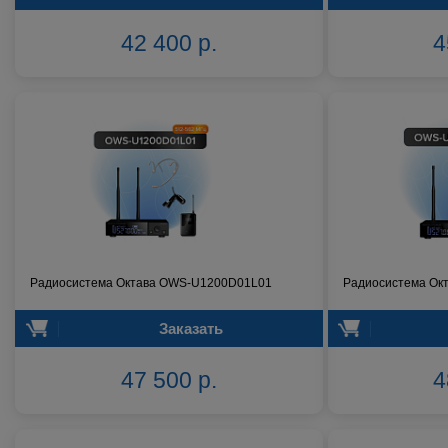
42 400 р.
4
Радиосистема Октава OWS-U1200D01L01
Радиосистема Ок
Заказать
47 500 р.
4