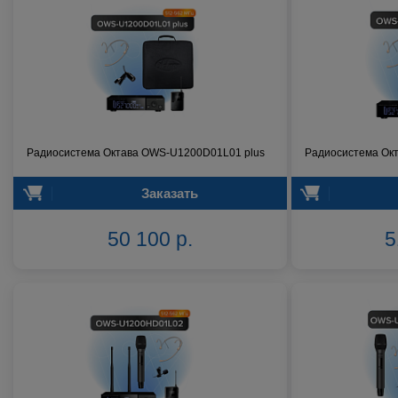
Радиосистема Октава OWS-U1200D01L01 plus
Радиосистема Ок
Заказать
50 100 р.
5