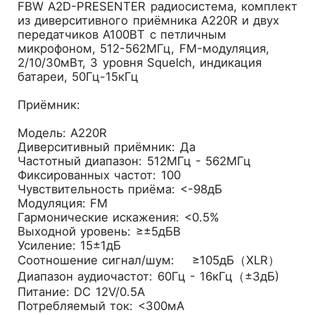
FBW A2D-PRESENTER радиосистема, комплект
из диверситивного приёмника A220R и двух
передатчиков A100BT с петличным
микрофоном, 512-562МГц, FM-модуляция,
2/10/30мВт, 3 уровня Squelch, индикация
батареи, 50Гц-15кГц
Приёмник:
Модель: A220R
Диверситивный приёмник: Да
Частотный диапазон: 512МГц - 562МГц
Фиксированных частот: 100
Чувствительность приёма: <-98дБ
Модуляция: FM
Гармонические искажения: <0.5%
Выходной уровень: ≥±5дБВ
Усиление: 15±1дБ
Соотношение сигнал/шум: ≥105дБ（XLR）
Диапазон аудиочастот: 60Гц - 16кГц（±3дБ)
Питание: DC 12V/0.5A
Потребляемый ток: <300мА