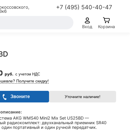
+7 (495) 540-40-47
окоссовского,
3к6
Вход
Корзина
BD
0
руб.
с учетом НДС
шевле? Получите скидку!
Звоните
Уточните наличие!
 описание:
стема AKG WMS40 Mini2 Mix Set US25BD —
ый радиокомплект: двухканальный приемник SR40
l, один портативный и один ручной передатчик.