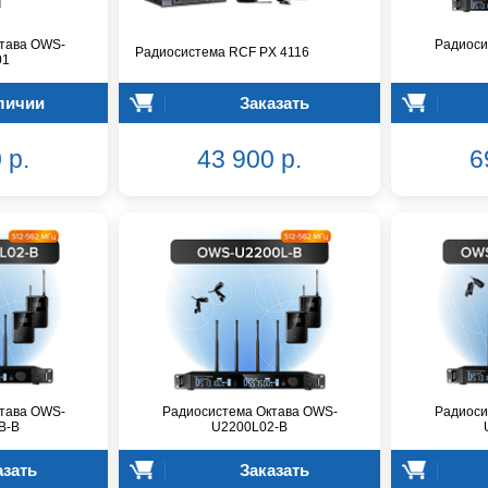
тава OWS-
Радиоси
Радиосистема RCF PX 4116
01
личии
Заказать
 р.
43 900 р.
6
тава OWS-
Радиосистема Октава OWS-
Радиоси
В-B
U2200L02-B
азать
Заказать