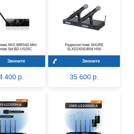
тема AKG WMS40 Mini
Радиосистема SHURE
ental Set BD US25C
SLXD24DE/B58 H56
Звоните
Звоните
4 400 р.
35 600 р.