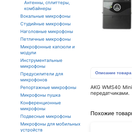
Антенны, сплиттеры,
комбайнеры
Вокальные микрофоны
Студийные микрофоны
Наголовные микрофоны
Петличные микрофоны
Микрофонные капсюли и
модули
Инструментальные
микрофоны
Описание
товара
Предусилители для
микрофонов
AKG WMS40 Mini2
Репортажные микрофоны
передатчиками.
Микрофоны пушка
Конференционные
микрофоны
Похожие това
Подвесные микрофоны
Микрофоны для мобильных
устройств