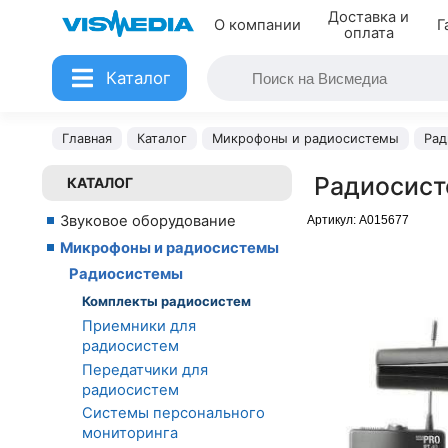
Доставка и
О компании
Г
оплата
Каталог
Главная
Каталог
Микрофоны и радиосистемы
Рад
Радиосист
КАТАЛОГ
Звуковое оборудование
Артикул:
A015677
Микрофоны и радиосистемы
Радиосистемы
Комплекты радиосистем
Приемники для
радиосистем
Передатчики для
радиосистем
Системы персонального
мониторинга