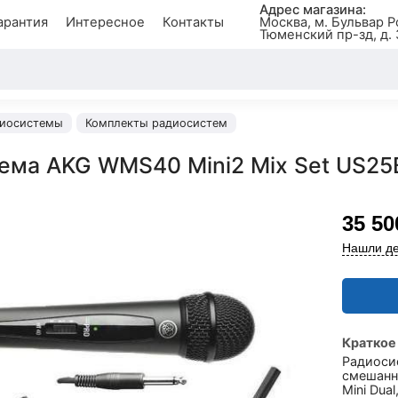
Адрес магазина:
арантия
Интересное
Контакты
Москва, м. Бульвар Р
Тюменский пр-зд, д. 
иосистемы
Комплекты радиосистем
ема AKG WMS40 Mini2 Mix Set US25
35 50
Нашли де
Краткое
Радиоси
смешанн
Mini Dua