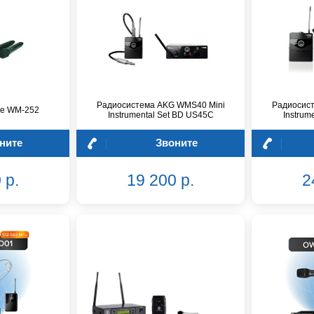
Радиосистема AKG WMS40 Mini
Радиосис
ne WM-252
Instrumental Set BD US45C
Instrum
ните
Звоните
 р.
19 200 р.
2