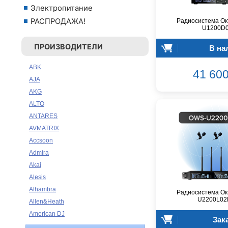
Электропитание
РАСПРОДАЖА!
Радиосистема Ок
U1200D
ПРОИЗВОДИТЕЛИ
В на
ABK
41 600
AJA
AKG
ALTO
ANTARES
AVMATRIX
Accsoon
Admira
Akai
Alesis
Alhambra
Радиосистема Ок
U2200L02
Allen&Heath
American DJ
Зак
Ampeg