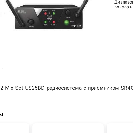
Диапазо
вокала и
 Mix Set US25BD радиосистема с приёмником SR40 
ры