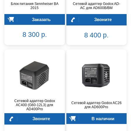
Блок питания Sennheiser BA
Сетевой адаптер Godox AD-
2015
AC для AD600B/BM
Заказать
Звоните
8 300 р.
8 400 р.
Сетевой адаптер Godox
Сетевой адаптер Godox AC26
AC400 (G60-12L3) для
для AD600Pro
AD400Pro
Звоните
В наличии