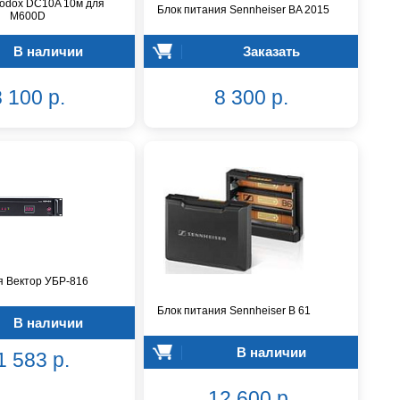
odox DC10A 10м для
Блок питания Sennheiser BA 2015
M600D
В наличии
Заказать
 100 р.
8 300 р.
я Вектор УБР-816
Блок питания Sennheiser B 61
В наличии
В наличии
1 583 р.
12 600 р.