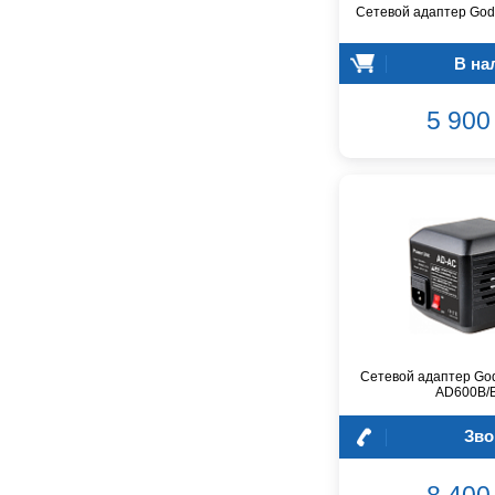
Audio-Technica
Сетевой адаптер God
Audiocenter
В на
Barcelona
Behringer
5 900 
Beisite
Belcat
Beyerdynamic
Blackmagic Design
Blackstar
Boss
CRCBOX
CROWN
CVGaudio
Canare
Сетевой адаптер Go
Casio
AD600B/
Cordial
Зво
Cort
Covenant
Crafter
8 400 