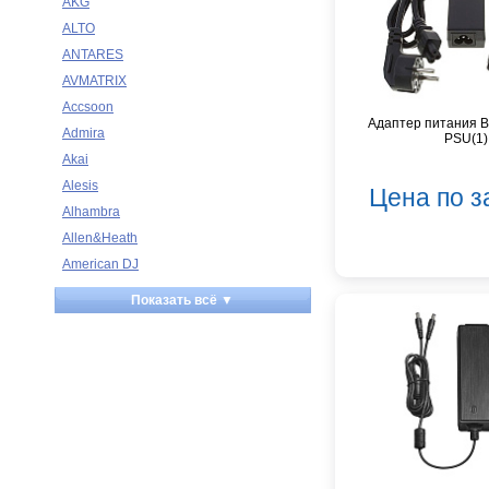
AKG
ALTO
ANTARES
AVMATRIX
Accsoon
Адаптер питания Bl
Admira
PSU(1)
Akai
Alesis
Цена по з
Alhambra
Allen&Heath
American DJ
Ampeg
Показать всё ▼
Apart
Apogee
Artesia
Arturia
Aston Microphones
Atomos
Audac