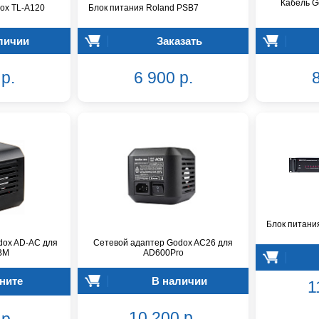
Кабель G
ox TL-A120
Блок питания Roland PSB7
личии
Заказать
р.
6 900 р.
8
Блок питани
dox AD-AC для
Сетевой адаптер Godox AC26 для
BM
AD600Pro
ните
В наличии
1
10 200 р.
р.