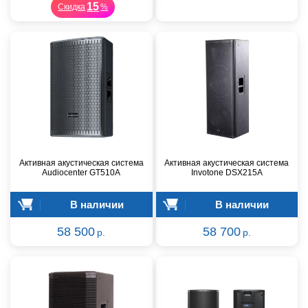
15
Скидка
%
Активная акустическая система
Активная акустическая система
Audiocenter GT510A
Invotone DSX215A
В наличии
В наличии
58 500
58 700
р.
р.