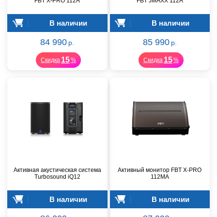
FBT X-PRO 112A
FBT JMAXX 112A
В наличии
В наличии
84 990
85 990
р.
р.
15
15
Скидка
%
Скидка
%
Активная акустическая система
Активный монитор FBT X-PRO
Turbosound iQ12
112MA
В наличии
В наличии