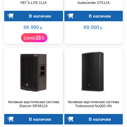
FBT X-LITE 112A
Audiocenter GT512A
В наличии
В наличии
66 990
69 000
р.
р.
15
Скидка
%
Активная акустическая система
Активная акустическая система
Elarcon SRX812A
Turbosound NuQ82-AN
В наличии
В наличии