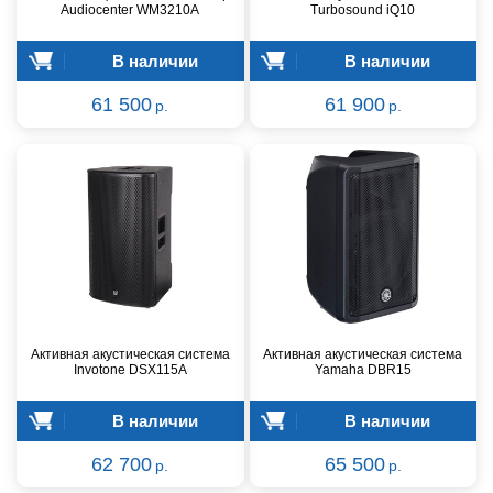
Audiocenter WM3210A
Turbosound iQ10
В наличии
В наличии
61 500
61 900
р.
р.
Активная акустическая система
Активная акустическая система
Invotone DSX115A
Yamaha DBR15
В наличии
В наличии
62 700
65 500
р.
р.