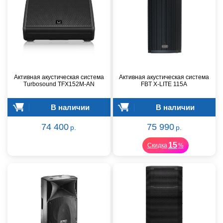
Активная акустическая система
Активная акустическая система
Turbosound TFX152M-AN
FBT X-LITE 115A
В наличии
В наличии
74 400
75 990
р.
р.
15
Скидка
%