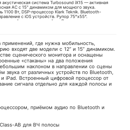
 акустическая система Turbosound iX15 — активная
сная АС с 15" динамиком для мощного звука.
ь 1100 Вт, DSP-процессор Klark Teknik. Bluetooth-
правление с iOS устройств. Рупор 75°x55°.
рованный стакан для стойки. Для уличных
ятий и небольших залов.
а применений, где нужна мобильность,
рию входят две модели с 12” и 15” динамиком.
естве сценического монитора и оснащены
роенные «стаканы» на два положения
 небольшим наклоном в направлении со сцены
м звука от различных устройств по Bluetooth,
и iPad. Встроенный цифровой процессор от
вание сигнала отдельно для каждой полосы и
оцессором, приёмом аудио по Bluetooth и
Class-AB для ВЧ полосы