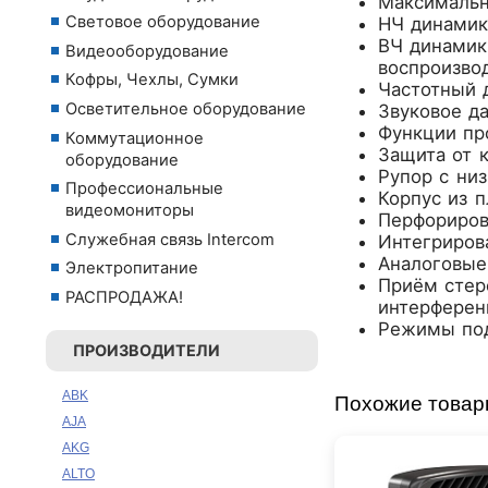
Максимальн
Световое оборудование
НЧ динамик 
ВЧ динамик
Видеооборудование
воспроизво
Кофры, Чехлы, Сумки
Частотный д
Осветительное оборудование
Звуковое да
Функции пр
Коммутационное
Защита от 
оборудование
Рупор с ни
Профессиональные
Корпус из 
видеомониторы
Перфориров
Служебная связь Intercom
Интегриров
Аналоговые 
Электропитание
Приём стере
РАСПРОДАЖА!
интерферен
Режимы подк
ПРОИЗВОДИТЕЛИ
ABK
Похожие това
AJA
AKG
ALTO