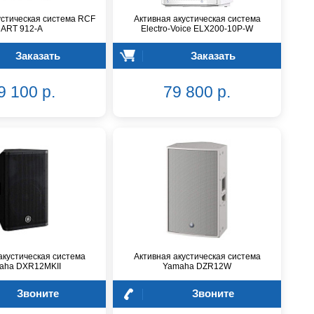
устическая система RCF
Активная акустическая система
ART 912-A
Electro-Voice ELX200-10P-W
Заказать
Заказать
9 100 р.
79 800 р.
акустическая система
Активная акустическая система
aha DXR12MKII
Yamaha DZR12W
Звоните
Звоните