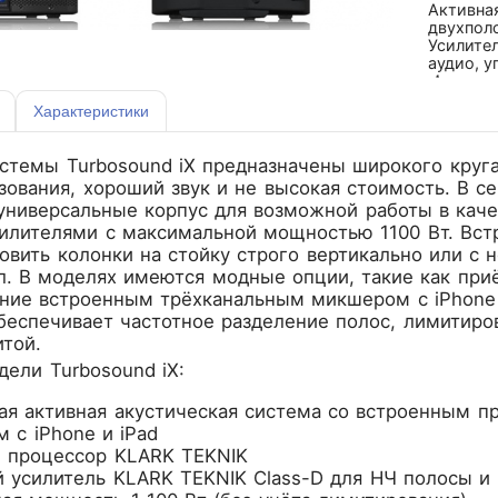
Активная
двухполо
Усилител
аудио, у
Интегри
меропри
Характеристики
стемы Turbosound iX предназначены широкого круг
зования, хороший звук и не высокая стоимость. В се
универсальные корпус для возможной работы в кач
илителями с максимальной мощностью 1100 Вт. Вст
овить колонки на стойку строго вертикально или с
л. В моделях имеются модные опции, такие как приё
ение встроенным трёхканальным микшером с iPhone 
еспечивает частотное разделение полос, лимитиро
той.
ели Turbosound iX:
ая активная акустическая система со встроенным пр
 с iPhone и iPad
 процессор KLARK TEKNIK
 усилитель KLARK TEKNIK Class-D для НЧ полосы и 