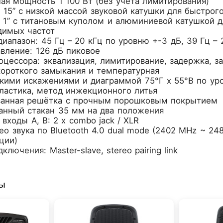
ая мощность 1 100 Вт (без учёта лимитирования)
15” с низкой массой звуковой катушки для быстрог
 1” с титановым куполом и алюминиевой катушкой 
димых частот
иапазон: 45 Гц – 20 кГц по уровню +-3 дБ, 39 Гц – 
вление: 126 дБ пиковое
оцессора: эквализация, лимитирование, задержка, з
короткого замыкания и температурная
зкими искажениями и диаграммой 75°Г x 55°В по ур
пластика, метод инжекционного литья
анная решётка с прочным порошковым покрытием
анный стакан 35 мм на два положения
входы A, B: 2 x combo jack / XLR
о звука по Bluetooth 4.0 dual mode (2402 MHz ~ 24
ции)
лючения: Master-slave, stereo pairing link
ры