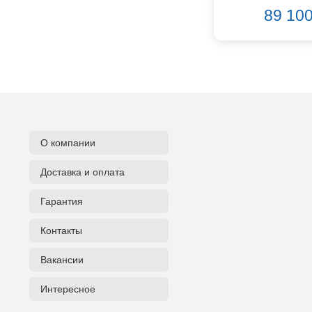
DAS Audio
89 100
DBX
DPA
DSPPA
Datavideo
Ddrum
Dean Guitars
Decimator
Dedolight
О компании
Digitech
Dunlop
Доставка и оплата
Dynacord
Гарантия
Eartec
Elarcon
Контакты
Electro Voice
Enya
Вакансии
Epiphone
FBT
Интересное
FBW