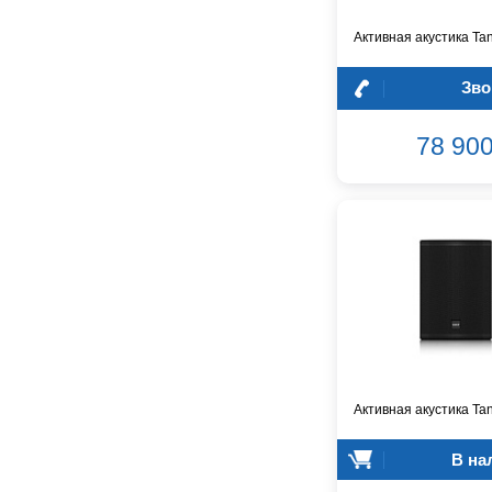
Barcelona
Активная акустика T
Behringer
Beisite
Зво
Belcat
Beyerdynamic
78 900
Blackmagic Design
Blackstar
Boss
CRCBOX
CROWN
CVGaudio
Canare
Casio
Cordial
Cort
Активная акустика Ta
Covenant
Crafter
В на
D'Angelico