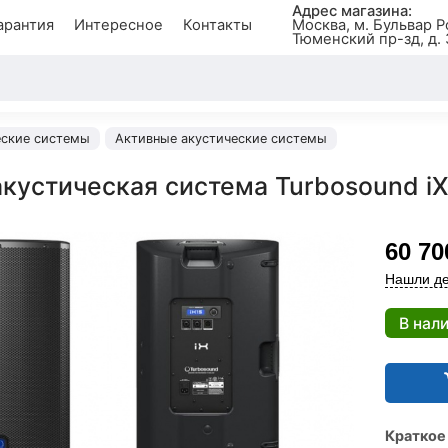
Адрес магазина:
арантия
Интересное
Контакты
Москва, м. Бульвар Р
Тюменский пр-зд, д. 
еские системы
Активные акустические системы
акустическая система Turbosound i
60 70
Нашли де
В нал
Краткое