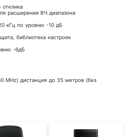
о отклика
для расширения ВЧ диапазона
20 кГц по уровню -10 дБ
ащита, библиотека настроек
овню -6дБ
80 MHz) дистанция до 35 метров (без