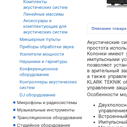
Комплекты
акустических систем
Линейные массивы
Аксессуары и
комплектующие для
Описание
товара
акустических систем
Микшерные пульты
Акустические си
Приборы обработки звука
простота исполь
Колонки имеют 
Усилители мощности
импульсными ус
Наушники и гарнитуры
позволяют устан
Конференционное
в зрительный за
оборудование
а также управл
KLARK TEKNIK об
Контроллеры акустических
управление защи
систем
Особенности мод
DJ оборудование
Микрофоны и радиосистемы
Двухполосн
Музыкальные инструменты
управлением
Встроенный
Трансляционное оборудование
Импульсный
Студийное оборудование