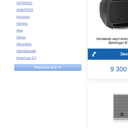
ANTARES
AVMATRIX
Accsoon
Admira
Akai
Alesis
Активная акустиче
Behringer 
Alhambra
Allen&Heath
Зво
American DJ
Ampeg
Показать всё ▼
9 300 
Apart
Apogee
Artesia
Arturia
Aston Microphones
Atomos
Audac
Audio-Technica
Audiocenter