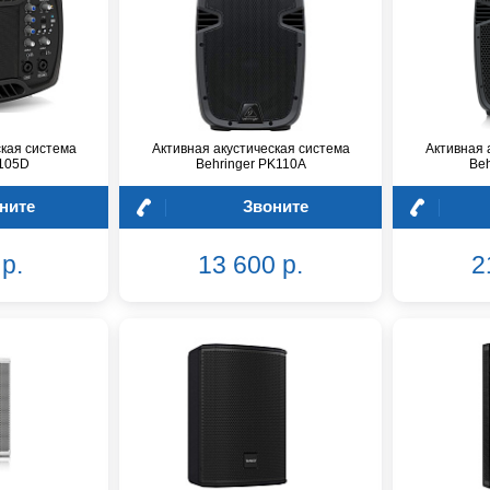
ская система
Активная акустическая система
Активная 
B105D
Behringer PK110A
Beh
ните
Звоните
р.
13 600 р.
2