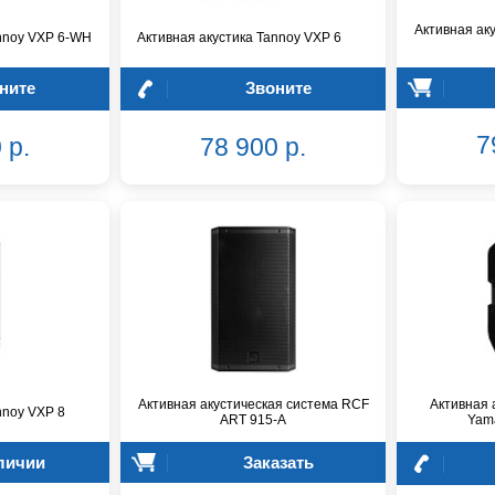
Активная ак
annoy VXP 6-WH
Активная акустика Tannoy VXP 6
ните
Звоните
7
 р.
78 900 р.
Активная акустическая система RCF
Активная 
nnoy VXP 8
ART 915-A
Yam
личии
Заказать