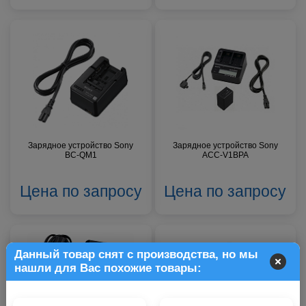
Зарядное устройство Sony
Зарядное устройство Sony
BC-QM1
ACC-V1BPA
Цена по запросу
Цена по запросу
Данный товар снят с производства, но мы
нашли для Вас похожие товары: