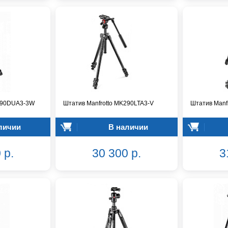
K290DUA3-3W
Штатив Manfrotto MK290LTA3-V
Штатив Man
личии
В наличии
 р.
30 300 р.
3