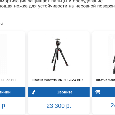
амортизация защищает пальцы и оборудование
ающая ножка для устойчивости на неровной поверхн
ры
290LTA3-BH
Штатив Manfrotto MK190GOA4-BHX
Штатив Manf
личии
Звоните
 р.
2
23 300 р.