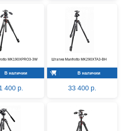
frotto MK190XPRO3-3W
Штатив Manfrotto MK290XTA3-BH
В наличии
В наличии
1 400 р.
33 400 р.