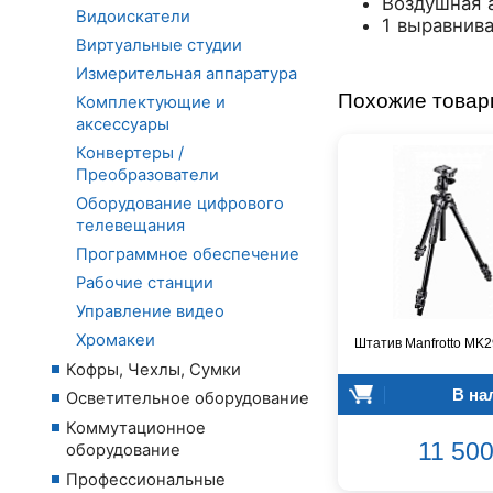
Воздушная 
Видоискатели
1 выравнив
Виртуальные студии
Измерительная аппаратура
Похожие това
Комплектующие и
аксессуары
Конвертеры /
Преобразователи
Оборудование цифрового
телевещания
Программное обеспечение
Рабочие станции
Управление видео
Хромакеи
Штатив Manfrotto MK
Кофры, Чехлы, Сумки
В на
Осветительное оборудование
Коммутационное
11 500
оборудование
Профессиональные