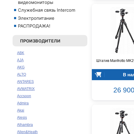
видеомониторы
Служебная связь Intercom
Электропитание
РАСПРОДАЖА!
ПРОИЗВОДИТЕЛИ
ABK
AJA
Штатив Manfrotto M
AKG
В на
ALTO
ANTARES
26 900
AVMATRIX
Accsoon
Admira
Akai
Alesis
Alhambra
Allen&Heath