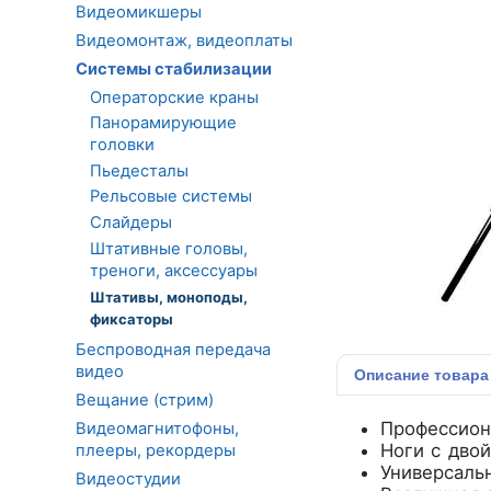
Видеомикшеры
Видеомонтаж, видеоплаты
Системы стабилизации
Операторские краны
Панорамирующие
головки
Пьедесталы
Рельсовые системы
Слайдеры
Штативные головы,
треноги, аксессуары
Штативы, моноподы,
фиксаторы
Беспроводная передача
видео
Описание
товара
Вещание (стрим)
Профессион
Видеомагнитофоны,
Ноги с дво
плееры, рекордеры
Универсаль
Видеостудии