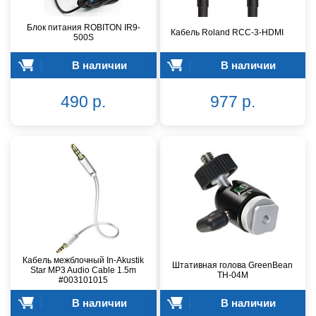
Блок питания ROBITON IR9-
Кабель Roland RCC-3-HDMI
500S
В наличии
В наличии
490 р.
977 р.
Кабель межблочный In-Akustik
Штативная голова GreenBean
Star MP3 Audio Cable 1.5m
TH-04M
#003101015
В наличии
В наличии