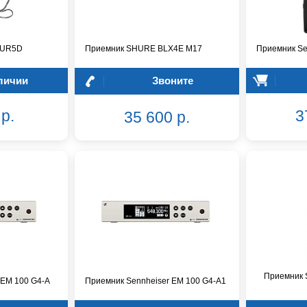
 UR5D
Приемник SHURE BLX4E M17
Приемник Se
личии
Звоните
р.
3
35 600 р.
Приемник S
 EM 100 G4-A
Приемник Sennheiser EM 100 G4-A1