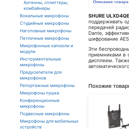
Описание
товара
Антенны, сплиттеры,
комбайнеры
SHURE ULXD4Q
Вокальные микрофоны
поддерживать о
Студийные микрофоны
передачей радио
Наголовные микрофоны
Dante, эффектив
Петличные микрофоны
шифрование AES
Микрофонные капсюли и
Эти беспроводн
модули
приемниками в 
Инструментальные
дисплеем. Также
микрофоны
автоматическог
Предусилители для
микрофонов
Похожие това
Репортажные микрофоны
Микрофоны пушка
Конференционные
микрофоны
Подвесные микрофоны
Микрофоны для мобильных
устройств