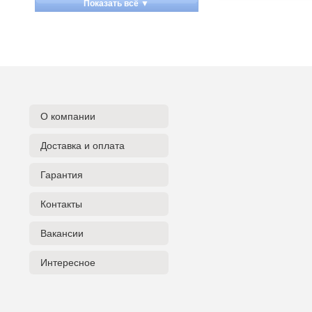
Показать всё ▼
Apart
Apogee
Artesia
Arturia
Aston Microphones
Atomos
Audac
О компании
Audio-Technica
Доставка и оплата
Audiocenter
Barcelona
Гарантия
Behringer
Beisite
Контакты
Belcat
Beyerdynamic
Вакансии
Blackmagic Design
Интересное
Blackstar
Boss
CRCBOX