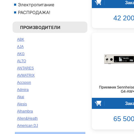
Зак
Электропитание
РАСПРОДАЖА!
42 200
ПРОИЗВОДИТЕЛИ
ABK
AJA
AKG
ALTO
ANTARES
AVMATRIX
Accsoon
Приемник Sennheise
Admira
G4-AW
Akai
Зак
Alesis
Alhambra
65 500
Allen&Heath
American DJ
Ampeg