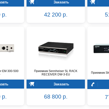
азать
Заказать
 р.
42 200 р.
5
r EM 300-500
Приемник Sennheiser SL RACK
Приемник S
+
RECEIVER DW-3-EU
азать
Заказать
 р.
68 800 р.
7