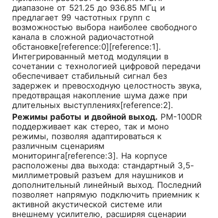
диапазоне от 521.25 до 936.85 МГц и
предлагает 99 частотных групп с
возможностью выбора наиболее свободного
канала в сложной радиочастотной
обстановке[reference:0][reference:1].
Интегрированный метод модуляции в
сочетании с технологией цифровой передачи
обеспечивает стабильный сигнал без
задержек и превосходную целостность звука,
предотвращая накопление шума даже при
длительных выступлениях[reference:2].
Режимы работы и двойной выход.
PM-100DR
поддерживает как стерео, так и моно
режимы, позволяя адаптироваться к
различным сценариям
мониторинга[reference:3]. На корпусе
расположены два выхода: стандартный 3,5-
миллиметровый разъем для наушников и
дополнительный линейный выход. Последний
позволяет напрямую подключить приемник к
активной акустической системе или
внешнему усилителю, расширяя сценарии