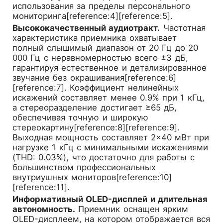
использования за пределы персонального
мониторинга[reference:4][reference:5].
Высококачественный аудиотракт.
Частотная
характеристика приемника охватывает
полный слышимый диапазон от 20 Гц до 20
000 Гц с неравномерностью всего ±3 дБ,
гарантируя естественное и детализированное
звучание без окрашивания[reference:6]
[reference:7]. Коэффициент нелинейных
искажений составляет менее 0.9% при 1 кГц,
а стереоразделение достигает ≥65 дБ,
обеспечивая точную и широкую
стереокартину[reference:8][reference:9].
Выходная мощность составляет 2×40 мВт при
нагрузке 1 кГц с минимальными искажениями
(THD: 0.03%), что достаточно для работы с
большинством профессиональных
внутриушных мониторов[reference:10]
[reference:11].
Информативный OLED-дисплей и длительная
автономность.
Приемник оснащен ярким
OLED-дисплеем, на котором отображается вся