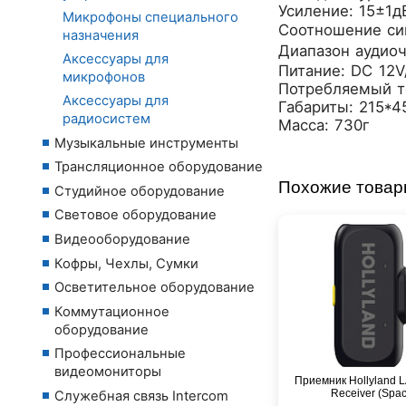
Усиление: 15±1д
Микрофоны специального
Соотношение с
назначения
Диапазон аудиоч
Аксессуары для
Питание: DC 12V
микрофонов
Потребляемый т
Аксессуары для
Габариты: 215*
радиосистем
Масса: 730г
Музыкальные инструменты
Трансляционное оборудование
Похожие това
Студийное оборудование
Световое оборудование
Видеооборудование
Кофры, Чехлы, Сумки
Осветительное оборудование
Коммутационное
оборудование
Профессиональные
видеомониторы
Приемник Hollyland 
Receiver (Spac
Служебная связь Intercom