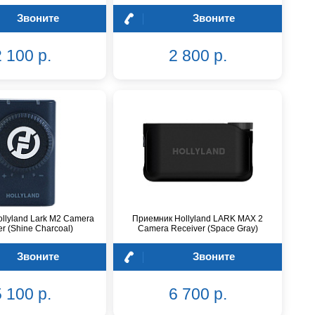
Звоните
Звоните
 100 р.
2 800 р.
llyland Lark M2 Camera
Приемник Hollyland LARK MAX 2
r (Shine Charcoal)
Camera Receiver (Space Gray)
Звоните
Звоните
 100 р.
6 700 р.