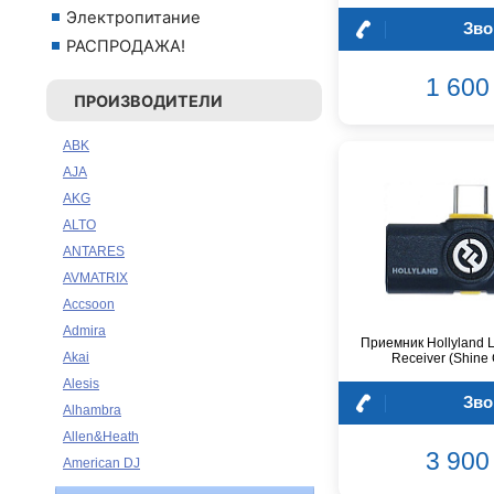
Электропитание
Зво
РАСПРОДАЖА!
1 600 
ПРОИЗВОДИТЕЛИ
ABK
AJA
AKG
ALTO
ANTARES
AVMATRIX
Accsoon
Admira
Приемник Hollyland 
Akai
Receiver (Shine 
Alesis
Зво
Alhambra
Allen&Heath
3 900 
American DJ
Ampeg