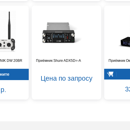
NIK DW 20BR
Приёмник Shure ADX5D=-A
Приёмник О
ните
Цена по запросу
3
р.