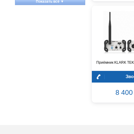
Показать всё ▼
Apart
Apogee
Artesia
Arturia
Aston Microphones
Atomos
Audac
Audio-Technica
Приёмник KLARK TEK
Audiocenter
Barcelona
Зво
Behringer
Beisite
8 400 
Belcat
Beyerdynamic
Blackmagic Design
Blackstar
Boss
CRCBOX