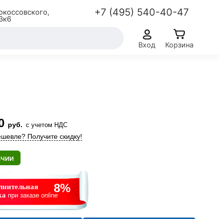
+7 (495) 540-40-47
окоссовского,
3к6
Вход
Корзина
0
руб.
с учетом НДС
шевле? Получите скидку!
ичии
8%
нительная
ка
при заказе
online