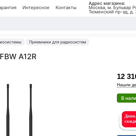
Адрес магазина:
арантия
Интересное
Контакты
Москва, м. Бульвар Р
Тюменский пр-зд, д. 
иосистемы
Приемники для радиосистем
 FBW A12R
12 31
Нашли де
В нал
Допол
скид