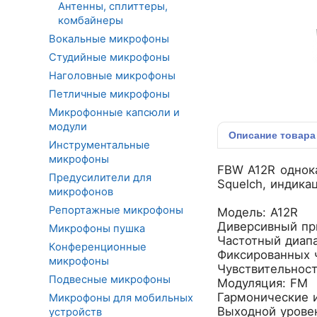
Антенны, сплиттеры,
комбайнеры
Вокальные микрофоны
Студийные микрофоны
Наголовные микрофоны
Петличные микрофоны
Микрофонные капсюли и
модули
Описание
товара
Инструментальные
микрофоны
FBW A12R однока
Предусилители для
Squelch, индика
микрофонов
Репортажные микрофоны
Модель: A12R
Диверсивный пр
Микрофоны пушка
Частотный диап
Конференционные
Фиксированных ч
микрофоны
Чувствительност
Подвесные микрофоны
Модуляция: FM
Гармонические 
Микрофоны для мобильных
Выходной урове
устройств