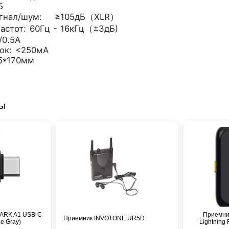
Б
игнал/шум: ≥105дБ（XLR）
астот: 60Гц - 16кГц（±3дБ)
/0.5A
ок: <250мА
45*170мм
ры
LARK A1 USB-C
Приемник
Приемник INVOTONE UR5D
e Gray)
Lightning 