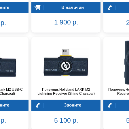
ните
В наличии
1 900 р.
р.
2
Lark M2 USB-C
Приемник Hollyland LARK M2
Приемник Ho
Charcoal)
Lightning Receiver (Shine Charcoal)
Receive
ните
Звоните
р.
5 100 р.
5