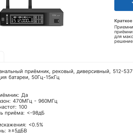
Краткое
Приемни
приёмник
для мак
решение
нальный приёмник, рековый, диверсивный, 512-537
ция батареи, 50Гц-15кГц
иёмник: Да
азон: 470МГц - 960МГц
астот: 100
ь приёма: <-98дБ
искажения: <0.5%
нь: ≥±5дБВ