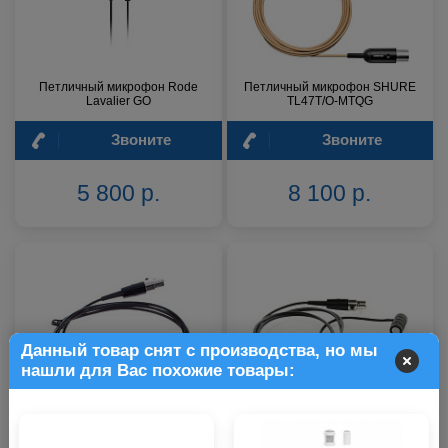
Петличный микрофон Rode
Петличный микрофон SHURE
Lavalier GO
TL47T/O-MTQG
Звоните
Звоните
5 800 р.
8 100 р.
Данный товар снят с производства, но мы
нашли для Вас похожие товары:
Петличный микрофон Shure
Петличный микрофон Shure
WL93
WL185