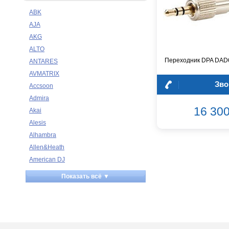
ABK
AJA
AKG
ALTO
Переходник DPA DAD
ANTARES
AVMATRIX
Зво
Accsoon
Admira
16 300
Akai
Alesis
Alhambra
Allen&Heath
American DJ
Ampeg
Показать всё ▼
Apart
Apogee
Artesia
Arturia