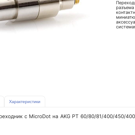
Переход
разъема 
контактн
миниатю
аксессуа
система
Характеристики
еходник c MicroDot на AKG PT 60/80/81/400/450/40