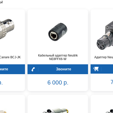
ры
Кабельный адаптер Neutrik
Canare BCJ-JK
Адаптер Neu
NE8FFX6-W
ните
Звоните
7
р.
6 000 р.