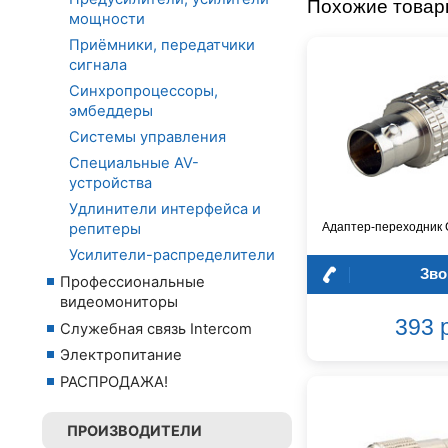
Похожие това
мощности
Приёмники, передатчики
сигнала
Синхропроцессоры,
эмбеддеры
Системы управления
Специальные AV-
устройства
Удлинители интерфейса и
Адаптер-переходник 
репитеры
Усилители-распределители
Зво
Профессиональные
видеомониторы
393 
Служебная связь Intercom
Электропитание
РАСПРОДАЖА!
ПРОИЗВОДИТЕЛИ