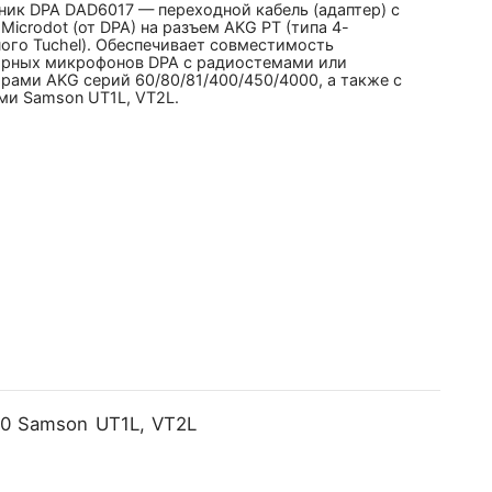
ник DPA DAD6017 — переходной кабель (адаптер) с
Microdot (от DPA) на разъем AKG PT (типа 4-
ого Tuchel). Обеспечивает совместимость
рных микрофонов DPA с радиостемами или
рами AKG серий 60/80/81/400/450/4000, а также с
ми Samson UT1L, VT2L.
00 Samson UT1L, VT2L