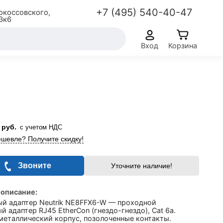
+7 (495) 540-40-47
окоссовского,
3к6
Вход
Корзина
руб.
с учетом НДС
шевле? Получите скидку!
Звоните
Уточните наличие!
 описание:
ый адаптер Neutrik NE8FFX6-W — проходной
й адаптер RJ45 EtherCon (гнездо-гнездо), Cat 6a.
металлический корпус, позолоченные контакты.