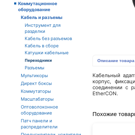
Коммутационное
оборудование
Кабель и разъемы
Инструмент для
разделки
Кабель без разъемов
Кабель в сборе
Катушки кабельные
Переходники
Описание
товара
Разъемы
Кабельный адап
Мультикоры
корпус, фиксац
Директ боксы
соединении с 
Коммутаторы
EtherCON.
Масштабаторы
Оптоволоконное
оборудование
Похожие това
Патч панели и
распределители
Предусилители, усилители