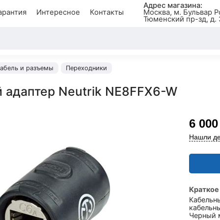
Адрес магазина:
арантия
Интересное
Контакты
Москва, м. Бульвар Р
Тюменский пр-зд, д. 
абель и разъемы
Переходники
 адаптер Neutrik NE8FFX6-W
6 000
Нашли де
Краткое
Кабельн
кабельны
Черный 