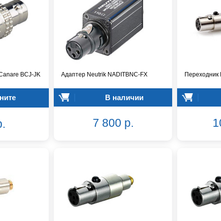
Canare BCJ-JK
Адаптер Neutrik NADITBNC-FX
Переходник
ните
В наличии
7 800 р.
1
р.