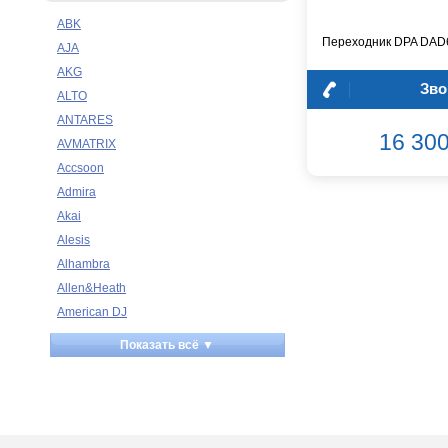
ABK
Переходник DPA DAD
AJA
AKG
Зво
ALTO
ANTARES
16 300
AVMATRIX
Accsoon
Admira
Akai
Alesis
Alhambra
Allen&Heath
American DJ
Ampeg
Показать всё ▼
Apart
Apogee
Artesia
Arturia