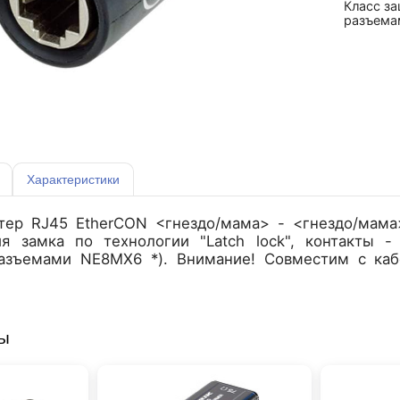
Класс з
разъема
Характеристики
тер RJ45 EtherCON <гнездо/мама> - <гнездо/мама
ия замка по технологии "Latch lock", контакты 
разъемами NE8MX6 *). Внимание! Совместим с ка
ры