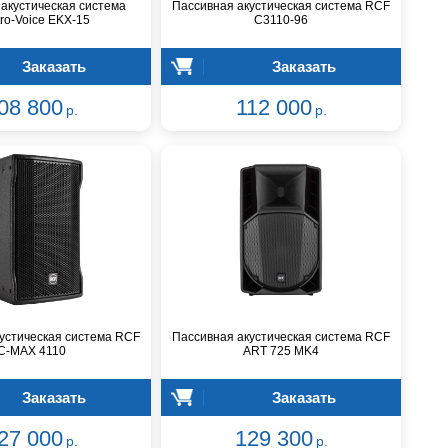
акустическая система
Пассивная акустическая система RCF
tro-Voice EKX-15
C3110-96
Заказать
Заказать
08 800
112 000
р.
р.
устическая система RCF
Пассивная акустическая система RCF
C-MAX 4110
ART 725 MK4
Заказать
Заказать
27 000
129 300
р.
р.