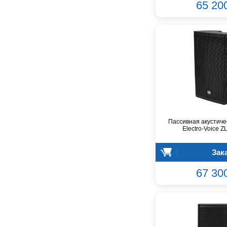
DAS Audio
65 20
DBX
DPA
DSPPA
Datavideo
Ddrum
Dean Guitars
Decimator
Dedolight
Digitech
Пассивная акустиче
Dunlop
Electro-Voice Z
Dynacord
Eartec
Зак
Elarcon
67 30
Electro Voice
Enya
Epiphone
FBT
FBW