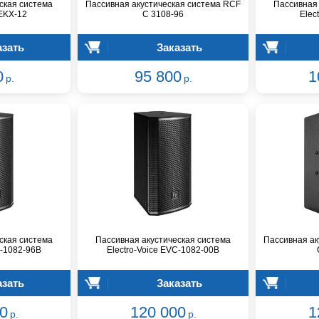
ская система
Пассивная акустическая система RCF
Пассивная 
 EKX-12
C 3108-96
Elec
азать
Заказать
0
95 800
1
р.
р.
ская система
Пассивная акустическая система
Пассивная ак
C-1082-96B
Electro-Voice EVC-1082-00B
азать
Заказать
0
120 000
1
р.
р.