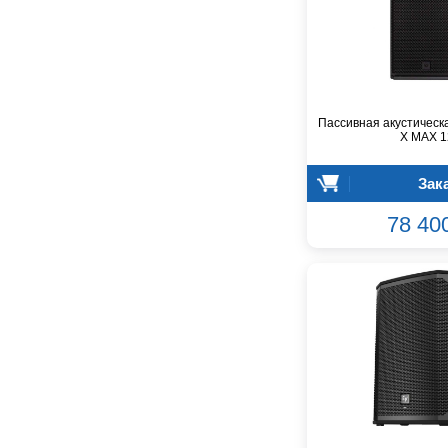
Falcon Eyes
Fender
Flight
Focusrite
GATOR
Пассивная акустическ
Genelec
X MAX 1
Gewa
Gibson
Зак
Godin
78 40
Godox
GreenBean
Greg Bennett
Hollyland
Hora
INVOLIGHT
INVOTONE
InAkustik
JBL
JET