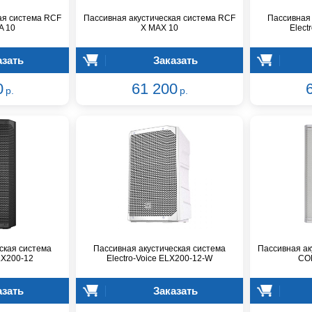
ая система RCF
Пассивная акустическая система RCF
Пассивная 
A 10
X MAX 10
Elect
азать
Заказать
0
61 200
р.
р.
ская система
Пассивная акустическая система
Пассивная ак
LX200-12
Electro-Voice ELX200-12-W
CO
азать
Заказать