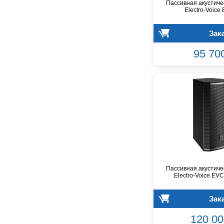
Пассивная акустиче
Joyo
Electro-Voice
Kawai
Зак
Keipro
Kirlin
95 70
Klark Teknik
Klipsch
Klotz
Konig&Meyer
Korg
Kramer
Kurzweil
Kustom
LES
Lab.Gruppen
Пассивная акустиче
Electro-Voice EV
Lava
Lewitt
Зак
Libec
Line 6
120 00