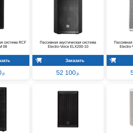
ая система RCF
Пассивная акустическая система
Пассивная 
M 08
Electro-Voice ELX200-10
Electro
азать
Заказать
0
52 100
р.
р.