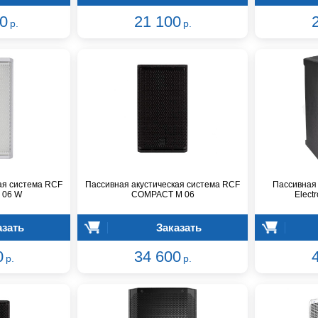
0
21 100
р.
р.
ая система RCF
Пассивная акустическая система RCF
Пассивная 
 06 W
COMPACT M 06
Elect
азать
Заказать
0
34 600
р.
р.