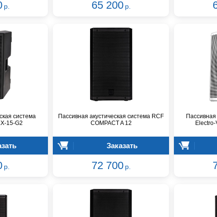
0
65 200
р.
р.
ская система
Пассивная акустическая система RCF
Пассивная 
LX-15-G2
COMPACT A 12
Electro
азать
Заказать
0
72 700
р.
р.