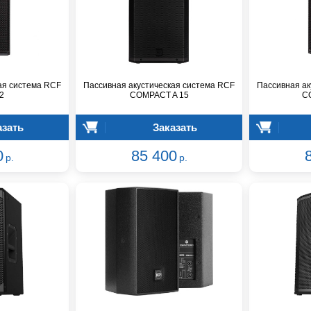
ая система RCF
Пассивная акустическая система RCF
Пассивная ак
2
COMPACT A 15
C
азать
Заказать
0
85 400
р.
р.