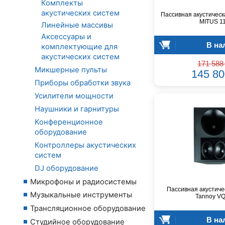
Комплекты
акустических систем
Пассивная акустическ
MITUS 1
Линейные массивы
Аксессуары и
В на
комплектующие для
акустических систем
171 588 
Микшерные пульты
145 80
Приборы обработки звука
Усилители мощности
Наушники и гарнитуры
Конференционное
оборудование
Контроллеры акустических
систем
DJ оборудование
Микрофоны и радиосистемы
Пассивная акустиче
Музыкальные инструменты
Tannoy VQ
Трансляционное оборудование
В на
Студийное оборудование