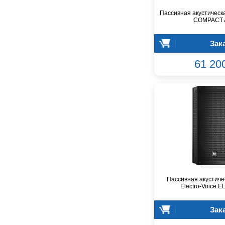
Barcelona
Пассивная акустическ
COMPACT 
Behringer
Beisite
Зак
Belcat
Beyerdynamic
61 20
Blackmagic Design
Blackstar
Boss
CRCBOX
CROWN
CVGaudio
Canare
Casio
Cordial
Cort
Пассивная акустиче
Electro-Voice E
Covenant
Crafter
Зак
D'Angelico