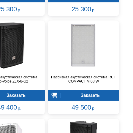
25 300
25 300
р.
р.
акустическая система
Пассивная акустическая система RCF
ro-Voice ZLX-8-G2
COMPACT M 08 W
Заказать
Заказать
49 400
49 500
р.
р.