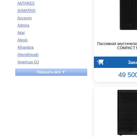
ANTARES
AVMATRIX
Accsoon
Admira
Akai
Alesis
Пассивная акустическ
Alhambra
COMPACT 
Allen&Heath
Зак
American DJ
Ampeg
Показать всё ▼
49 50
Apart
Apogee
Artesia
Arturia
Aston Microphones
Atomos
Audac
Audio-Technica
Audiocenter