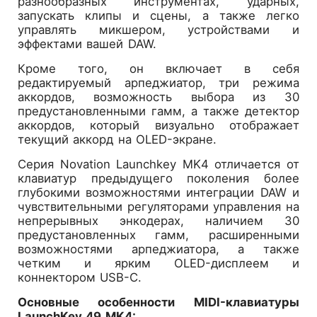
разнообразных инструментах, ударных,
запускать клипы и сцены, а также легко
управлять микшером, устройствами и
эффектами вашей DAW.
Кроме того, он включает в себя
редактируемый арпеджиатор, три режима
аккордов, возможность выбора из 30
предустановленными гамм, а также детектор
аккордов, который визуально отображает
текущий аккорд на OLED-экране.
Серия Novation Launchkey MK4 отличается от
клавиатур предыдущего поколения более
глубокими возможностями интеграции DAW и
чувствительными регуляторами управления на
непрерывных энкодерах, наличием 30
предустановленных гамм, расширенными
возможностями арпеджиатора, а также
четким и ярким OLED-дисплеем и
коннектором USB-C.
Основные особенности MIDI-клавиатуры
LaunchKey 49 MK4: