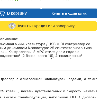
В корзину
Купить в один клик
Купить в кредит или рассрочку
 описание:
ономная мини-клавиатура / USB MIDI контроллер со
ным динамиком Клавиатура: 25 синтезаторного типа
авиш Контроллеры: 8 MPC стиля драм пэдов с
подсветкой (2 банка, всего 16), 4-позиционный
 для управления модуляцией и тоном, 4 регулятора
ктирования звуков и миди посыла (2 банка, всего 8)
 через USB или от 3-х щелочных батареек типа
троллер с обновленной клавиатурой, пэдами, а также
 25 клавиш, восемь чувствительных к скорости нажатия
ия высоты тона/модуляции, небольшой OLED дисплей,