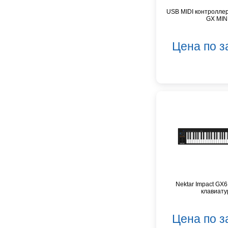
Crafter
USB MIDI контроллер
D'Angelico
GX MIN
DAS Audio
DBX
Цена по з
DPA
DSPPA
Datavideo
Ddrum
Dean Guitars
Decimator
Dedolight
Digitech
Dunlop
Dynacord
Eartec
Nektar Impact GX
Elarcon
клавиату
Electro Voice
Enya
Цена по з
Epiphone