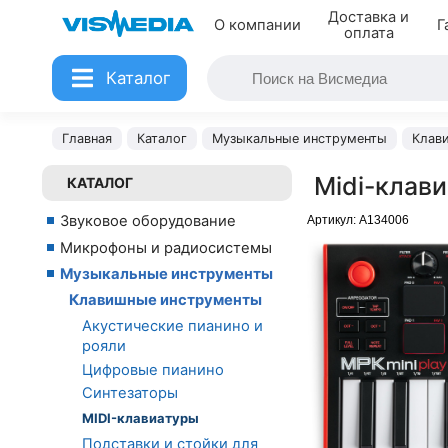
Доставка и
О компании
Г
оплата
Каталог
Главная
Каталог
Музыкальные инструменты
Клав
Midi-клав
КАТАЛОГ
Звуковое оборудование
Артикул:
A134006
Микрофоны и радиосистемы
Музыкальные инструменты
Клавишные инструменты
Акустические пианино и
рояли
Цифровые пианино
Синтезаторы
MIDI-клавиатуры
Подставки и стойки для