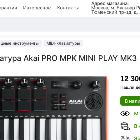
Адрес магазина:
арантия
Интересное
Контакты
Москва, м. Бульвар Р
Тюменский пр-зд, д. 
ишные инструменты
MIDI-клавиатуры
иатура Akai PRO MPK MINI PLAY MK3
12 30
Нашли де
В нал
Мо
В 
Эк