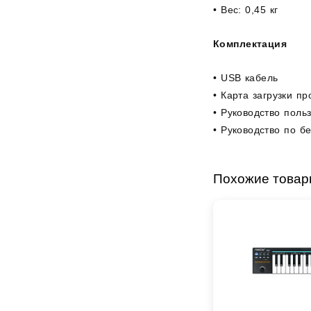
• Вес: 0,45 кг
Audio-Technica
Audiocenter
Комплектация
Barcelona
Behringer
• USB кабель
Beisite
• Карта загрузки п
Belcat
• Руководство поль
Beyerdynamic
• Руководство по б
Blackmagic Design
Blackstar
Boss
Похожие това
CRCBOX
CROWN
CVGaudio
Canare
Casio
Cordial
Cort
Covenant