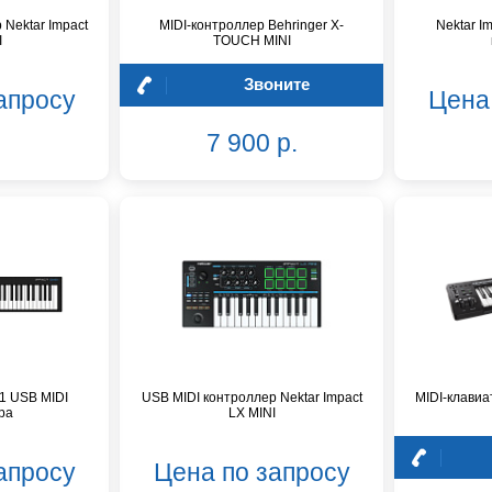
 Nektar Impact
MIDI-контроллер Behringer X-
Nektar I
I
TOUCH MINI
Звоните
апросу
Цена
7 900 р.
61 USB MIDI
USB MIDI контроллер Nektar Impact
MIDI-клавиа
ра
LX MINI
апросу
Цена по запросу