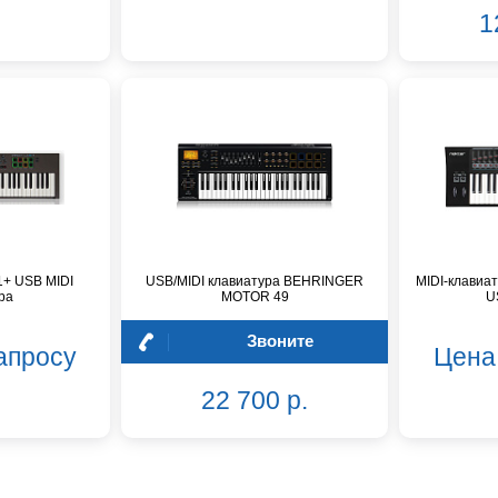
1
1+ USB MIDI
USB/MIDI клавиатура BEHRINGER
MIDI-клавиа
ра
MOTOR 49
U
Звоните
апросу
Цена
22 700 р.