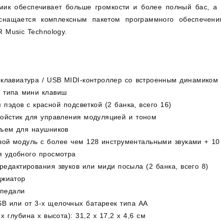
ик обеспечивает больше громкости и более полный бас, а 
оснащается комплексным пакетом программного обеспече
R Music Technology.
-клавиатура / USB MIDI-контроллер со встроенным динамиком
о типа мини клавиш
 пэдов с красной подсветкой (2 банка, всего 16)
жойстик для управления модуляцией и тоном
зъем для наушников
овой модуль с более чем 128 инструментальными звуками + 1
я удобного просмотра
 редактирования звуков или миди посыла (2 банка, всего 8)
джиатор
 педали
SB или от 3-х щелочных батареек типа АА
 глубина х высота): 31,2 х 17,2 х 4,6 см