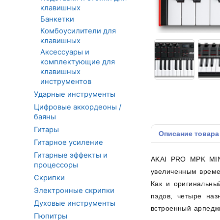
клавишных
Банкетки
Комбоусилители для
клавишных
Аксессуары и
комплектующие для
клавишных
инструментов
Ударные инструменты
Цифровые аккордеоны /
баяны
Гитары
Описание
товара
Гитарное усиление
Гитарные эффекты и
AKAI PRO MPK MINI
процессоры
увеличенным време
Скрипки
Как и оригинальны
Электронные скрипки
пэдов, четыре наз
Духовые инструменты
встроенный арпедж
Пюпитры