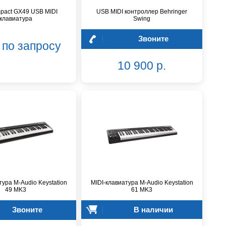
mpact GX49 USB MIDI
USB MIDI контроллер Behringer
клавиатура
Swing
Звоните
 по запросу
10 900 р.
тура M-Audio Keystation
MIDI-клавиатура M-Audio Keystation
49 MK3
61 MK3
Звоните
В наличии