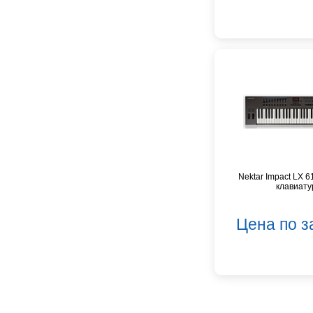
FBT
FBW
Falcon Eyes
Fender
Flight
Focusrite
GATOR
Genelec
Gewa
Gibson
Nektar Impact LX 6
Godin
клавиату
Godox
GreenBean
Цена по з
Greg Bennett
Hollyland
Hora
INVOLIGHT
INVOTONE
InAkustik