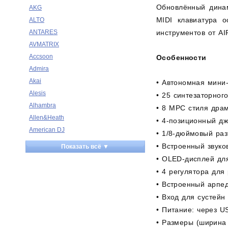
Обновлённый динам
AKG
MIDI клавиатура 
ALTO
ANTARES
инструментов от AI
AVMATRIX
Accsoon
Особенности
Admira
Akai
• Автономная мини
Alesis
• 25 синтезаторног
Alhambra
• 8 MPC стиля драм
Allen&Heath
• 4-позиционный д
American DJ
• 1/8-дюймовый ра
Ampeg
• Встроенный звук
Показать всё ▼
Apart
• OLED-дисплей дл
Apogee
• 4 регулятора для
Artesia
• Встроенный арпе
Arturia
• Вход для сустейн
Aston Microphones
• Питание: через U
Atomos
• Размеры (ширина х
Audac