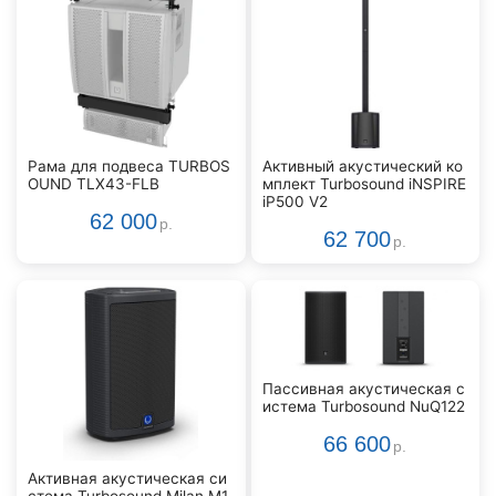
Рама для подвеса TURBOS
Активный акустический ко
OUND TLX43-FLB
мплект Turbosound iNSPIRE
iP500 V2
62 000
р.
62 700
р.
Пассивная акустическая с
истема Turbosound NuQ122
66 600
р.
Активная акустическая си