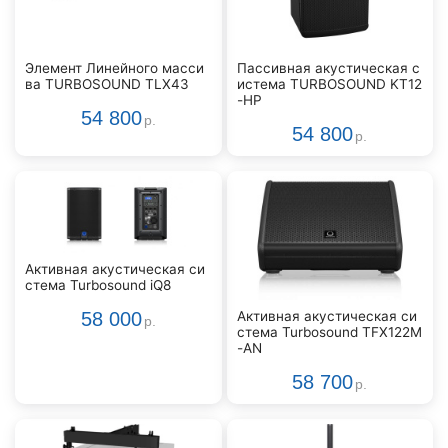
Элемент Линейного масси
Пассивная акустическая с
ва TURBOSOUND TLX43
истема TURBOSOUND KT12
-HP
54 800
р.
54 800
р.
Активная акустическая си
стема Turbosound iQ8
Активная акустическая си
58 000
р.
стема Turbosound TFX122M
-AN
58 700
р.