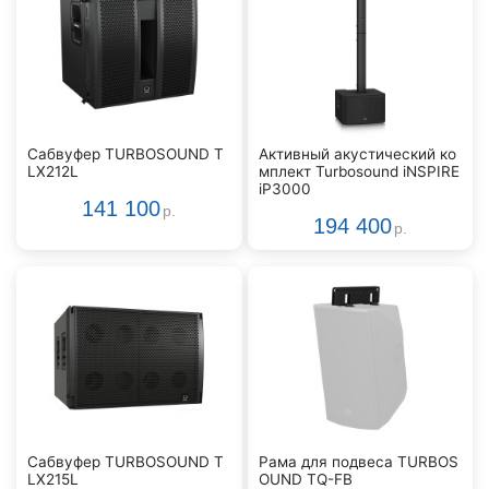
Сабвуфер TURBOSOUND T
Активный акустический ко
LX212L
мплект Turbosound iNSPIRE
iP3000
141 100
р.
194 400
р.
Сабвуфер TURBOSOUND T
Рама для подвеса TURBOS
LX215L
OUND TQ-FB