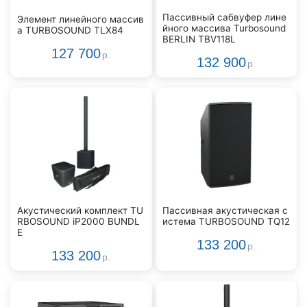
Пассивный сабвуфер лине
Элемент линейного массив
йного массива Turbosound
а TURBOSOUND TLX84
BERLIN TBV118L
127 700
р.
132 900
р.
Акустический комплект TU
Пассивная акустическая с
RBOSOUND iP2000 BUNDL
истема TURBOSOUND TQ12
E
133 200
р.
133 200
р.