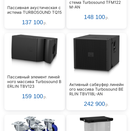
стема Turbosound TFM122
M-AN
Пассивная акустическая с
истема TURBOSOUND TQ15
148 100
р.
137 100
р.
Пассивный элемент линей
ного массива Turbosound B
Активный сабвуфер линейн
ERLIN TBV123
ого массива Turbosound BE
RLIN TBV118L-AN
159 100
р.
242 900
р.