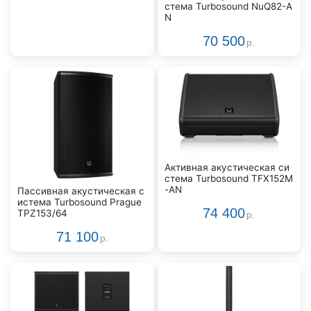
стема Turbosound NuQ82-A
N
70 500
р.
Активная акустическая си
стема Turbosound TFX152M
-AN
Пассивная акустическая с
истема Turbosound Prague
74 400
TPZ153/64
р.
71 100
р.