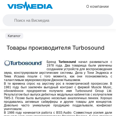
О компании
Каталог
Товары производителя Turbosound
Бренд
Turbosound
начал развиваться с
1978 года. Два товарища были увлечены
созданием устройств для воспроизведения
звука, конструировали акустические системы. Дела у Тони Эндрюса и
Тима Исаака пошли с того момента, как они познакомились с
талантливым звукорежиссёром Джоном Ньюшэмом.
В те времена спрос на акустику рос в геометрической прогрессии. В
1981 году был заключён выгодный контракт с фирмой Muscle Music,
обновлённое предприятие получило имя Turbosound Group Ltd.
Результатом был выпуск дебютных модульных кабинетов с излучателем
TMS-3. Позже была выпущено несколько аналогичных линеек. Хорошо
продавались активные сабвуферы и другие товары для концертов.
Довольно часто уникальную продукцию подделывали, конфискат
уничтожали.
В 1986 году начинается работа с BSS Audio. Совместные усилия дали