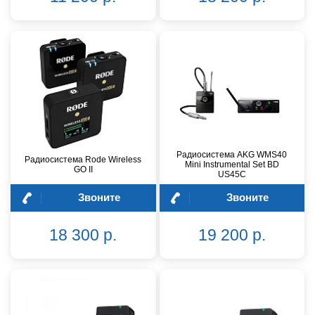
Радиосистема AKG WMS40
Радиосистема Rode Wireless
Mini Instrumental Set BD
GO II
US45C
Звоните
Звоните
18 300 р.
19 200 р.