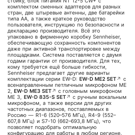
стойку, блок питания NT 12-5 CW+ с
комплектом сменных адаптеров для разных
стран, две штыревые антенны, две батарейки
типа AA, а также краткое руководство
пользователя, инструкцию по безопасности и
декларацию производителя. Всё это
упаковано в фирменную коробку Sennheiser,
обеспечивающую сохранность компонентов
даже при активной транспортировке между
площадками. Система поставляется с двумя
годами гарантии от производителя. Для тех,
кому требуется ещё больше гибкости,
Sennheiser предлагает другие варианты
комплектации серии EW-D:
EW-D ME2 SET
↗
с
всенаправленным петличным микрофоном ME
2,
EW-D ME3 SET
↗
с головным микрофоном
ME 3,
EW-D 835-S SET
↗
с ручным вокальным
микрофоном, а также версии для других
частотных диапазонов, поставляемых в
Россию — R1-6 (520–576 МГц), R4-9 (552–
607,8 МГц) и S7-10 (662–693,8 МГц), что
позволяет подобрать оптимальную
конфигурацию для работы в любом регионе.