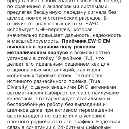
представляет собой значительный шаг вперёд
по сравнению с аналоговыми системами,
предлагая бесшумную передачу сигнала без
шумов, помех и статических разрядов. В
отличие от аналоговых систем, EW-D
использует UHF-передачу, которая
значительно повышает дальность, надёжность
и масштабируемость.
Приёмник EW-D EM
выполнен в прочном полу-рэковом
металлическом корпусе
с возможностью
установки в стойку 19 дюймов (1U), что
делает его идеальным решением как для
стационарных инсталляций, так и для
мобильных туровых стоек. Технология
истинного разнесённого приёма (True
Diversity) с двумя внешними BNC-антеннами
автоматически выбирает сигнал с наилучшим
качеством, что гарантирует стабильную и
бесперебойную работу без выпадений и
щелчков даже при активном перемещении
выступающего по сцене или в условиях
плотного радиочастотного трафика. Надёжная
связь в сочетании с 24-битным цифровым