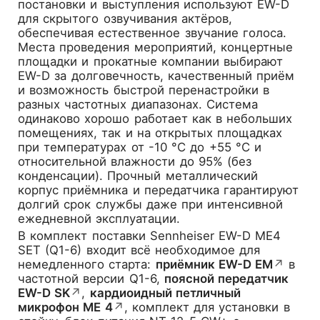
постановки и выступления используют EW-D
для скрытого озвучивания актёров,
обеспечивая естественное звучание голоса.
Места проведения мероприятий, концертные
площадки и прокатные компании выбирают
EW-D за долговечность, качественный приём
и возможность быстрой перенастройки в
разных частотных диапазонах. Система
одинаково хорошо работает как в небольших
помещениях, так и на открытых площадках
при температурах от -10 °C до +55 °C и
относительной влажности до 95% (без
конденсации). Прочный металлический
корпус приёмника и передатчика гарантируют
долгий срок службы даже при интенсивной
ежедневной эксплуатации.
В комплект поставки Sennheiser EW-D ME4
SET (Q1-6) входит всё необходимое для
немедленного старта:
приёмник EW-D EM
↗
в
частотной версии Q1-6,
поясной передатчик
EW-D SK
↗
,
кардиоидный петличный
микрофон ME 4
↗
, комплект для установки в