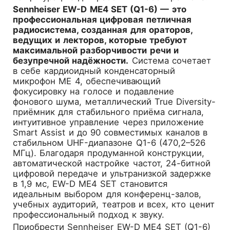
Sennheiser EW-D ME4 SET (Q1-6) — это
профессиональная цифровая петличная
радиосистема, созданная для ораторов,
ведущих и лекторов, которые требуют
максимальной разборчивости речи и
безупречной надёжности.
Система сочетает
в себе кардиоидный конденсаторный
микрофон ME 4, обеспечивающий
фокусировку на голосе и подавление
фонового шума, металлический True Diversity-
приёмник для стабильного приёма сигнала,
интуитивное управление через приложение
Smart Assist и до 90 совместимых каналов в
стабильном UHF-диапазоне Q1-6 (470,2–526
МГц). Благодаря продуманной конструкции,
автоматической настройке частот, 24-битной
цифровой передаче и ультранизкой задержке
в 1,9 мс, EW-D ME4 SET становится
идеальным выбором для конференц-залов,
учебных аудиторий, театров и всех, кто ценит
профессиональный подход к звуку.
Приобрести
Sennheiser EW-D ME4 SET (Q1-6)