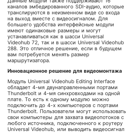
Данные модули также поддерживают 16
каналов эмбедированного SDI-аудио, которые
транслируются в неизменном виде со входа
на выход вместе с видеосигналом. Для
большего удобства интерфейсные модули
имеют одинаковые размеры и могут
устанавливаться как в шасси Universal
Videohub 72, так и в шасси Universal Videohub
288. Это отличное решение, если в будущем
вам потребуется менять размер
маршрутизатора.
Инновационное решение для видеомонтажа
Модуль Universal Videohub Editing Interface
обладает 4-мя двунаправленными портами
Thunderbolt и 4-мя синхровходами на одной
плате. То есть к одному модулю можно
подключить до 4-х компьютеров с портами
Thunderbolt. Пользователи могут использовать
свои компьютеры для захвата видеопотоков с
любого источника, подключенного к роутеру
Universal Videohub, или выводить видеосигнал