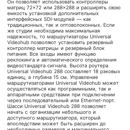
Он позволяет использовать контроллеры
матриц 72×72 или 288×288 и расширять свою
емкость установкой дополнительных
интерфейсных SDI-модулей — как
традиционных, так и оптоволоконных. Если
же студии необходима максимальная
надежность, то маршрутизаторы Universal
Videohub позволяют установить резервный
контроллер матрицы и резервный блок
питания. Все входы имеют функцию
реклокинга и автоматического определения
видеостандарта сигнала. Высота роутера
Universal Videohub 288 составляет 18 рэковых
единиц, а глубина 15 см. Управление
маршрутизаторами Universal Videohub может
осуществляться как программными, так и
аппаратными средствами при подключении
через последовательный или Ethernet-порт.
Шасси Universal Videohub 288 позволяет
начать с организации небольшого и
доступного маршрутизатора, который
впоследствии может быть расширен до
необходимых размеров и максимального