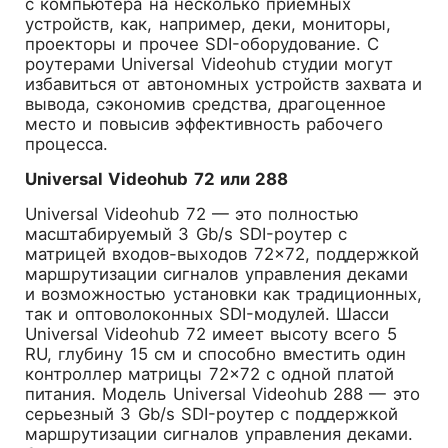
с компьютера на несколько приемных
устройств, как, например, деки, мониторы,
проекторы и прочее SDI-оборудование. С
роутерами Universal Videohub студии могут
избавиться от автономных устройств захвата и
вывода, сэкономив средства, драгоценное
место и повысив эффективность рабочего
процесса.
Universal Videohub 72 или 288
Universal Videohub 72 — это полностью
масштабируемый 3 Gb/s SDI-роутер с
матрицей входов-выходов 72×72, поддержкой
маршрутизации сигналов управления деками
и возможностью установки как традиционных,
так и оптоволоконных SDI-модулей. Шасси
Universal Videohub 72 имеет высоту всего 5
RU, глубину 15 см и способно вместить один
контроллер матрицы 72×72 с одной платой
питания. Модель Universal Videohub 288 — это
серьезный 3 Gb/s SDI-роутер с поддержкой
маршрутизации сигналов управления деками.