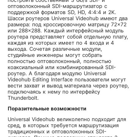
построить собственный 3 Gb/s SDI- и
оптоволоконный SDI-маршрутизатор с
поддержкой форматов SD, HD, 4:4:4 и 2K.
Шасси роутеров Universal Videohub имеют два
размера: под кроссировочную матрицу 72×72
или 288×288. Каждый интерфейсный модуль
роутера представляет собой отдельную плату,
каждая из которых имеет по 4 входа и 4
выхода. Сочетая различные модули,
студийные инженеры могут собрать
полностью оптоволоконный, полностью
коаксиальный или комбинированный SDI-
роутер. А благодаря модулю Universal
Videohub Editing Interface пользователи могут
вести захват и вывод материала через роутер,
подключаясь к нему по интерфейсу
Thunderbolt.
Поразительные возможности
Universal Videohub великолепно подходит для
сред, в которых требуется маршрутизация
традиционных и оптоволоконных SDI-