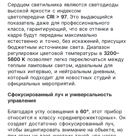
Сердцем светильника являются светодиоды
высокой яркости с индексом
цветопередачи
CRI > 97
. Это выдающийся
показатель даже для профессионального
класса, гарантирующий, что все оттенки в
кадре будут переданы максимально
естественно и точно, без искажений, присущих
бюджетным источникам света. Диапазон
регулировки цветовой температуры в
3200–
5600 K
позволяет легко переключаться между
теплым ламповым светом, идеальным для
уютных интервью, и нейтральным дневным,
который подходит для новостных студий и
официальных мероприятий.
Сфокусированный луч и универсальность
управления
Благодаря углу освещения в
60°
, этот прибор
относится к классу «среднепрожекторных». Он
создает достаточно сфокусированный луч,
чтобы акцентировать внимание на объекте, но
при этом не дает жестких теней, что часто