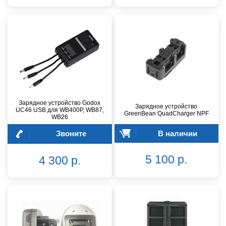
Зарядное устройство Godox
Зарядное устройство
UC46 USB для WB400P, WB87,
GreenBean QuadCharger NPF
WB26
Звоните
В наличии
5 100 р.
4 300 р.