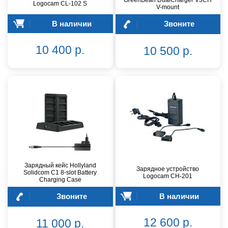
GreenBean DualCharger V3CH
Logocam CL-102 S
V-mount
В наличии
Звоните
10 400 р.
10 500 р.
Зарядный кейс Hollyland
Зарядное устройство
Solidcom C1 8-slot Battery
Logocam CH-201
Charging Case
Звоните
В наличии
12 600 р.
11 000 р.