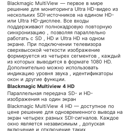
Blackmagic MultiView — первое в мире
решение для мониторинга Ultra HD-видео из
нескольких SDI-источников на едином HD-
или Ultra HD-дисплее. Все входы
поддерживают полнокадровую повторную
синхронизацию , позволяя параллельно
работать с SD , HD и Ultra HD на одном
экране. При подключении телевизора
сверхвысокой четкости изображение
формируется из четырех сегментов , каждый
из которых выводится в формате 1080 HD.
Дополнительно можно использовать
индикацию уровня звука , идентификаторы
окон и другие функции.
Blackmagic Multiview 4 HD
Параллельная передача SD- и HD-
изображения на один экран
Blackmagic MultiView 4 HD — доступное по
цене решение для одновременного вывода на
экран четырех разных SDI-сигналов. Каждое
окно является независимым , допуская
включение и отключение таких