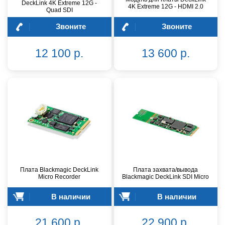
DeckLink 4K Extreme 12G -
4K Extreme 12G - HDMI 2.0
Quad SDI
Звоните
Звоните
12 100 р.
13 600 р.
Плата Blackmagic DeckLink
Плата захвата/вывода
Micro Recorder
Blackmagic DeckLink SDI Micro
В наличии
В наличии
21 600 р.
22 900 р.