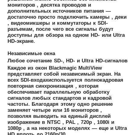
мониторов , десятка проводов и
дополнительных источников питания —
достаточно просто подключить камеры , деки
, видеомикшеры и коммутаторы к SDI-
разъемам, после чего все сигналы будут
доступны для обзора на одном HD- или Ultra
HD‑экране.
Независимые окна
Любое сочетание SD-, HD- и Ultra HD-сигналов
Каждое из окон Blackmagic MultiView
представляет собой независимый экран. На
всех SDI-входахиспользуется полнокадровая
повторная синхронизация , которая
обеспечивает параллельную обработку
сигналов любых стандартов и кадровой
частоты. Благодаря этому одно решение
заменяет четыре или 16 мониторов ,
позволяя выводить на единый дисплей
изображение в NTSC , PAL , 720p , 1080i и
1080p , а на некоторых моделях — еще и Ultra
HD вплоть до 2160p/30.