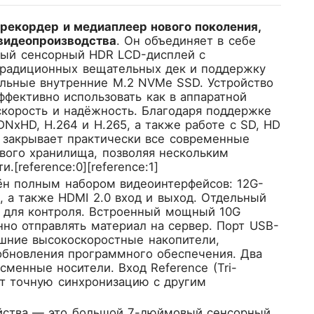
рекордер и медиаплеер нового поколения,
 видеопроизводства
. Он объединяет в себе
ый сенсорный HDR LCD-дисплей с
 традиционных вещательных дек и поддержку
альные внутренние M.2 NVMe SSD. Устройство
фективно использовать как в аппаратной
скорость и надёжность. Благодаря поддержке
NxHD, H.264 и H.265, а также работе с SD, HD
ro закрывает практически все современные
евого хранилища, позволяя нескольким
[reference:0][reference:1]
ён полным набором видеоинтерфейсов: 12G-
а, а также HDMI 2.0 вход и выход. Отдельный
н для контроля. Встроенный мощный 10G
нно отправлять материал на сервер. Порт USB-
нешние высокоскоростные накопители,
 обновления программного обеспечения. Два
сменные носители. Вход Reference (Tri-
уют точную синхронизацию с другим
йства — это большой 7-дюймовый сенсорный