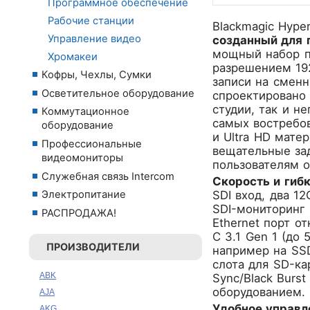
Программное обеспечение
Рабочие станции
Blackmagic Hyper
Управление видео
созданный для 
мощный набор п
Хромакеи
разрешением 19
Кофры, Чехлы, Сумки
записи на смен
Осветительное оборудование
спроектировано 
студии, так и н
Коммутационное
самых востребов
оборудование
и Ultra HD мате
Профессиональные
вещательные зад
видеомониторы
пользователям о
Служебная связь Intercom
Скорость и гиб
SDI вход, два 1
Электропитание
SDI-мониторинг
РАСПРОДАЖА!
Ethernet порт о
C 3.1 Gen 1 (до
ПРОИЗВОДИТЕЛИ
например на SSD
слота для SD-ка
ABK
Sync/Black Burs
оборудованием.
AJA
Удобное управл
AKG