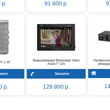
 р.
91 600 р.
9
Видеорекордер Blackmagic Video
Профессио
VC-1-SC
Assist 7" 12G
рекорде
ните
Звоните
14
0 р.
128 800 р.