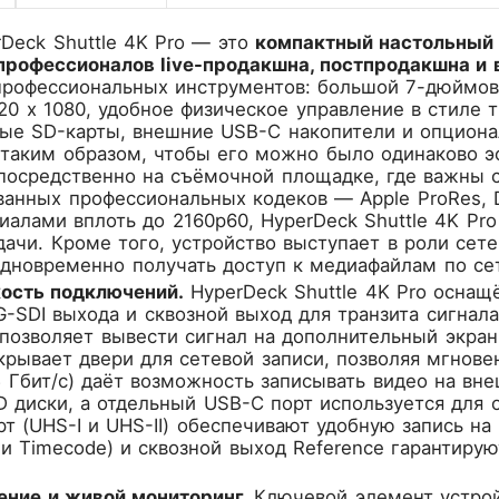
Deck Shuttle 4K Pro
— это
компактный настольный 
профессионалов live-продакшна, постпродакшна и
рофессиональных инструментов: большой 7-дюймов
20 x 1080, удобное физическое управление в стиле
ные SD-карты, внешние USB-C накопители и опцион
таким образом, чтобы его можно было одинаково эф
епосредственно на съёмочной площадке, где важны 
анных профессиональных кодеков — Apple ProRes, D
риалами вплоть до 2160p60, HyperDeck Shuttle 4K P
ачи. Кроме того, устройство выступает в роли сет
дновременно получать доступ к медиафайлам по сети.
кость подключений.
HyperDeck Shuttle 4K Pro оснащ
2G-SDI выхода и сквозной выход для транзита сигнал
 позволяет вывести сигнал на дополнительный экра
ткрывает двери для сетевой записи, позволяя мгнове
 5 Гбит/с) даёт возможность записывать видео на в
 диски, а отдельный USB-C порт используется для
рт (UHS-I и UHS-II) обеспечивают удобную запись на 
t и Timecode) и сквозной выход Reference гарантир
ение и живой мониторинг.
Ключевой элемент устро