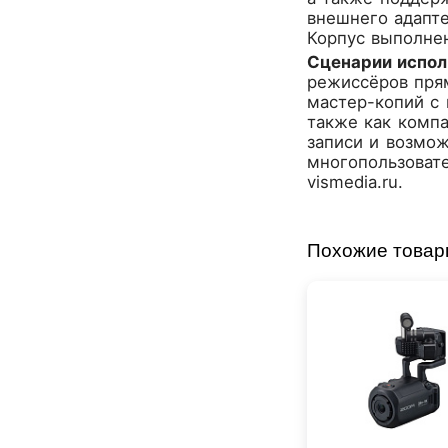
Audio-Technica
внешнего адапте
Audiocenter
Корпус выполнен 
Barcelona
Сценарии испол
Behringer
режиссёров прям
мастер-копий с 
Beisite
также как компа
Belcat
записи и возмож
Beyerdynamic
многопользовате
Blackmagic Design
vismedia.ru
.
Blackstar
Boss
CRCBOX
Похожие това
CROWN
CVGaudio
Canare
Casio
Cordial
Cort
Covenant
Crafter