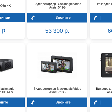
Видеорекордер Blackmagic Video
Рекордер 
 Q8n-4K
Assist 5” 3G
личии
Звоните
 р.
53 300 р.
6
lackmagic
Видеорекордер Blackmagic Video
Видеорекор
o HD Mini
Assist 7” 3G
Ass
ните
Звоните