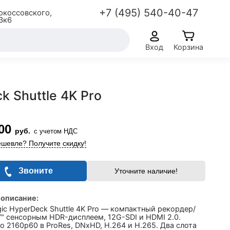
+7 (495) 540-40-47
окоссовского,
3к6
Вход
Корзина
 Shuttle 4K Pro
00
руб.
с учетом НДС
шевле? Получите скидку!
Звоните
Уточните наличие!
 описание:
ic HyperDeck Shuttle 4K Pro — компактный рекордер/
7" сенсорным HDR-дисплеем, 12G-SDI и HDMI 2.0.
о 2160p60 в ProRes, DNxHD, H.264 и H.265. Два слота