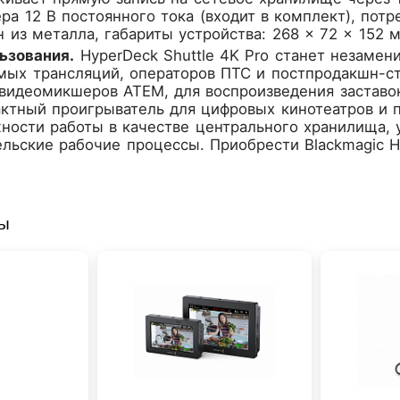
ра 12 В постоянного тока (входит в комплект), пот
из металла, габариты устройства: 268 × 72 × 152 мм,
ьзования.
HyperDeck Shuttle 4K Pro станет незаме
ых трансляций, операторов ПТС и постпродакшн-ст
видеомикшеров ATEM, для воспроизведения заставо
ктный проигрыватель для цифровых кинотеатров и п
ности работы в качестве центрального хранилища, 
льские рабочие процессы. Приобрести Blackmagic H
ры