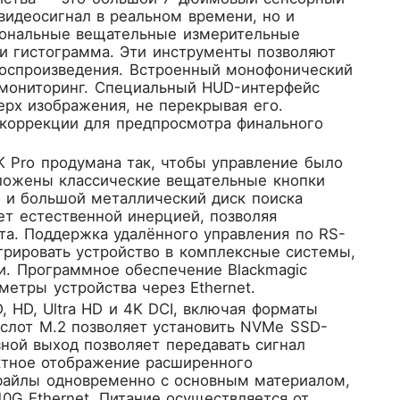
видеосигнал в реальном времени, но и
сиональные вещательные измерительные
 и гистограмма. Эти инструменты позволяют
воспроизведения. Встроенный монофонический
омониторинг. Специальный HUD-интерфейс
ерх изображения, не перекрывая его.
окоррекции для предпросмотра финального
K Pro продумана так, чтобы управление было
ложены классические вещательные кнопки
) и большой металлический диск поиска
ет естественной инерцией, позволяя
а. Поддержка удалённого управления по RS-
егрировать устройство в комплексные системы,
. Программное обеспечение Blackmagic
метры устройства через Ethernet.
 HD, Ultra HD и 4K DCI, включая форматы
ый слот M.2 позволяет установить NVMe SSD-
зной выход позволяет передавать сигнал
ктное отображение расширенного
-файлы одновременно с основным материалом,
0G Ethernet. Питание осуществляется от