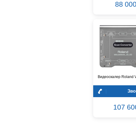
88 000
FBW
Falcon Eyes
Fender
Flight
Focusrite
GATOR
Genelec
Gewa
Gibson
Godin
Видеоскалер Roland 
Godox
GreenBean
Зво
Greg Bennett
Hollyland
107 60
Hora
INVOLIGHT
INVOTONE
InAkustik