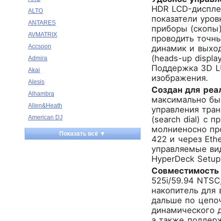
HDR LCD-дисплей
ALTO
показатели уро
ANTARES
приборы (скопы)
AVMATRIX
проводить точн
Accsoon
динамик и выхо
(heads-up displ
Admira
Поддержка 3D L
Akai
изображения.
Alesis
Создан для реа
Alhambra
максимально бы
Allen&Heath
управления тран
American DJ
(search dial) с
молниеносно пр
Ampeg
Показать всё ▼
422 и через Eth
Apart
управляемые ви
Apogee
HyperDeck Setup
Artesia
Совместимость
Arturia
525i/59.94 NTSC
Aston Microphones
накопитель для 
дальше по цепо
Atomos
динамического 
Audac
а также поддерж