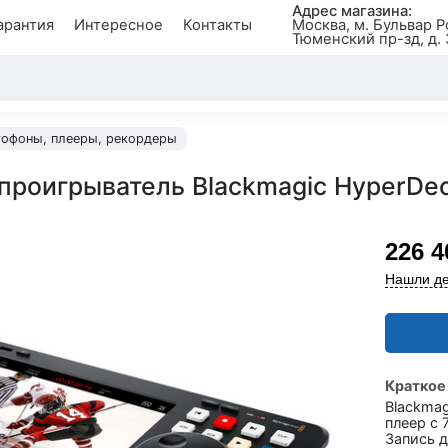
Адрес магазина:
арантия
Интересное
Контакты
Москва, м. Бульвар Р
Тюменский пр-зд, д. 
офоны, плееры, рекордеры
проигрыватель Blackmagic HyperDeck
226 4
Нашли де
Краткое
Blackmag
плеер с 
Запись д