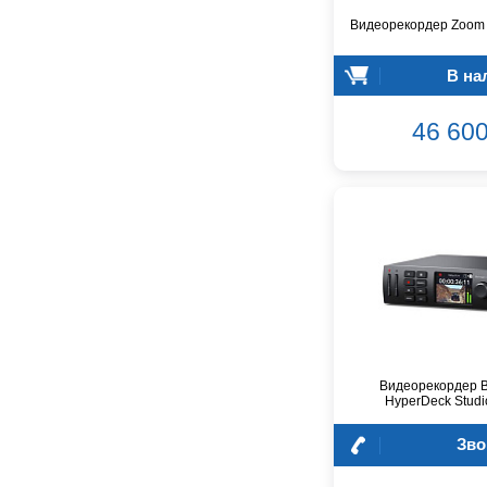
D'Angelico
Видеорекордер Zoom
DAS Audio
DBX
В на
DPA
DSPPA
46 600
Datavideo
Ddrum
Dean Guitars
Decimator
Dedolight
Digitech
Dunlop
Dynacord
Eartec
Elarcon
Видеорекордер B
HyperDeck Studi
Electro Voice
Enya
Зво
Epiphone
FBT