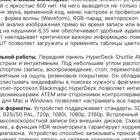
 с яркостью 600 нит. На него выводится не только 
вня звука, временной код, меню настроек и профес
: форма волны (Waveform), RGB-парад, вектороскоп
ый анализ изображения прямо во время записи или 
д на наушники 6,35 мм обеспечивают удобный ауди
ay) накладывает критически важную информацию пов
UT позволяет загружать и применять таблицы цвет
льной работы.
Передняя панель HyperDeck Shuttle 4
стрым и интуитивным. Под небольшим углом распо
спортом (запись, воспроизведение, стоп, перемотка
 приятным на ощупь резиновым покрытием. Он облада
олистывать медиафайлы в поисках нужного фрагмент
ernet-протокол Blackmagic HyperDeck позволяет инт
деомикшерами ATEM или сторонними контроллерами
 для Mac и Windows позволяет настраивать все пара
 и форматы.
Устройство поддерживает стандарты SD,
, 625i/50 PAL, 720p, 1080i, 1080p, 2160p. Встроенн
высокоскоростной записи без внешних дисков. Скво
чке, а функция HDR-мониторинга гарантирует корре
диапазона. Устройство способно записывать прокси
ивает прямую запись на сетевое хранилище через 1