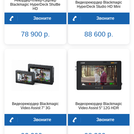
Рекордер-плеер-суфлер
Видеорекордер Blackmagic
Blackmagic HyperDeck Shuttle
HyperDeck Studio HD Mini
HD
Звоните
Звоните
78 900 р.
88 600 р.
Видеорекордер Blackmagic
Видеорекордер Blackmagic
Video Assist 7” 3G
Video Assist 5" 12G HDR
Звоните
Звоните