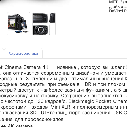
MFT. Зап
дюймовый
DaVinci R
Характеристики
et Cinema Camera 4K — новинка , которую вы ждали
, она отличается современным дизайном и умещаетс
апазон в 13 ступеней и два оптимальных значения I
сходные результаты при съемке в HDR и при плохом
ыстрый доступ к наиболее важным функциям , а 5-
фокусировку и настройку. Сохранение выполняется на
с частотой до 120 кадров/c. Blackmagic Pocket Cin
крофонами , входом Mini XLR и полноразмерным ин
ользования 3D LUT-таблиц, порт расширения USB‑C 
шение для профессионалов
ене 4K-камера