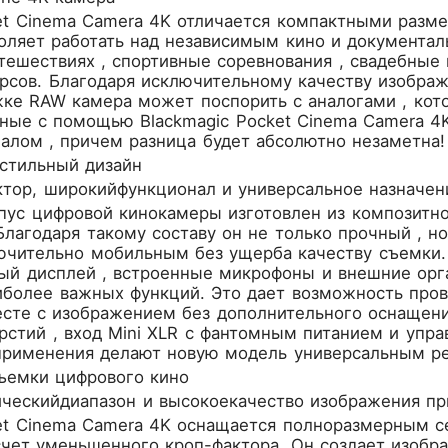
ket Cinema Camera 4K отличается компактными разм
оляет работать над независимым кино и документал
ешествиях , спортивные соревнования , свадебные 
рсов. Благодаря исключительному качеству изображ
ке RAW камера может поспорить с аналогами , кото
ные с помощью Blackmagic Pocket Cinema Camera 4K
алом , причем разница будет абсолютно незаметна!
стильный дизайн
тор, широкийфункционал и универсальное назначен
ус цифровой кинокамеры изготовлен из композитно
Благодаря такому составу он не только прочный , но
ючительно мобильным без ущерба качеству съемки.
ый дисплей , встроенные микрофоны и внешние орга
более важных функций. Это дает возможность прове
есте с изображением без дополнительного оснащени
стий , вход Mini XLR с фантомным питанием и упра
применения делают новую модель универсальным ре
съемки цифрового кино
ческийдиапазон и высокоекачество изображения п
et Cinema Camera 4K оснащается полноразмерным се
счет уменьшенного кроп-фактора. Он создает изоб