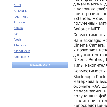
динамическим ди
ALTO
в условиях слаб
ANTARES
при ограниченно
AVMATRIX
Extended Video.
Accsoon
полученный мате
Admira
Байонет MFT
Akai
Совместимость 
Alesis
На Blackmagic P
Cinema Camera.
Alhambra
и позволяет исп
Allen&Heath
допускает устан
American DJ
Nikon , Pentax , 
Ampeg
Типы накопител
Показать всё ▼
Apart
Совместимость с
Apogee
Blackmagic Pock
Artesia
материала в выс
Arturia
формате RAW до 
прямая запись н
Aston Microphones
полученные фай
Atomos
входит приложен
Audac
непосредственно