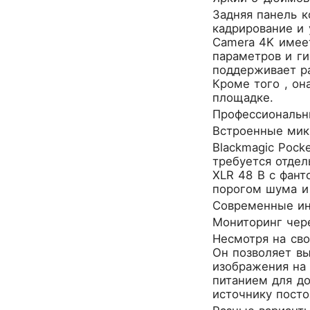
D'Angelico
Задняя панель к
DAS Audio
кадрирование и 
Camera 4K имее
DBX
параметров и г
DPA
поддерживает ра
DSPPA
Кроме того , о
Datavideo
площадке.
Ddrum
Профессиональн
Dean Guitars
Встроенные мик
Decimator
Blackmagic Pock
Dedolight
требуется отдел
XLR 48 В с фан
Digitech
порогом шума и
Dunlop
Современные и
Dynacord
Мониторинг чере
Eartec
Несмотря на сво
Elarcon
Он позволяет в
Electro Voice
изображения на
Enya
питанием для до
Epiphone
источнику посто
FBT