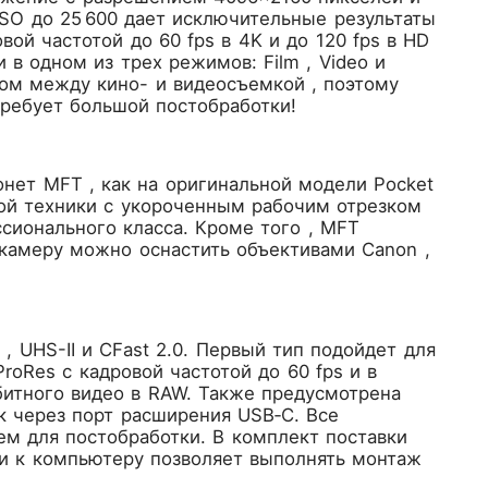
ISO до 25 600 дает исключительные результаты
ой частотой до 60 fps в 4K и до 120 fps в HD
в одном из трех режимов: Film , Video и
том между кино- и видеосъемкой , поэтому
требует большой постобработки!
онет MFT , как на оригинальной модели Pocket
ой техники с укороченным рабочим отрезком
сионального класса. Кроме того , MFT
у камеру можно оснастить объективами Canon ,
, UHS-II и CFast 2.0. Первый тип подойдет для
roRes с кадровой частотой до 60 fps и в
-битного видео в RAW. Также предусмотрена
к через порт расширения USB‑C. Все
 для постобработки. В комплект поставки
нии к компьютеру позволяет выполнять монтаж