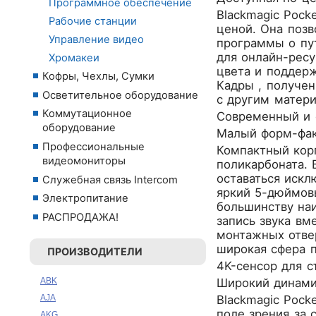
Программное обеспечение
Blackmagic Poc
Рабочие станции
ценой. Она позв
Управление видео
программы о пут
для онлайн-ресу
Хромакеи
цвета и поддерж
Кофры, Чехлы, Сумки
Кадры , получен
Осветительное оборудование
с другим матери
Коммутационное
Современный и 
оборудование
Малый форм-фак
Профессиональные
Компактный корп
видеомониторы
поликарбоната. 
оставаться искл
Служебная связь Intercom
яркий 5-дюймов
Электропитание
большинству наи
РАСПРОДАЖА!
запись звука вм
монтажных отвер
широкая сфера 
ПРОИЗВОДИТЕЛИ
4K-сенсор для 
ABK
Широкий динами
AJA
Blackmagic Pock
поле зрения за 
AKG