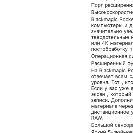
Audio-Technica
Порт расширени
Audiocenter
Высокоскоростн
Barcelona
Blackmagic Poc
Behringer
компьютеры и др
Beisite
значительно уве
твердотельные 
Belcat
или 4K-материал
Beyerdynamic
постобработку п
Blackmagic Design
Операционная с
Blackstar
Расширенный фу
Boss
На Blackmagic P
CRCBOX
отвечает всем 
CROWN
уровня. Тот , к
CVGaudio
Если у вас уже 
экран , который
Canare
записи. Дополн
Casio
материала через
Cordial
дистанционное у
Cort
RAW.
Covenant
Большой сенсор
Crafter
Яркий 5-дюймов