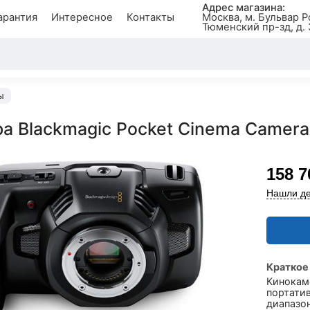
Адрес магазина:
арантия
Интересное
Контакты
Москва, м. Бульвар Р
Тюменский пр-зд, д. 
ы
а Blackmagic Pocket Cinema Camera
158 7
Нашли де
Краткое
Кинокаме
портати
диапазон