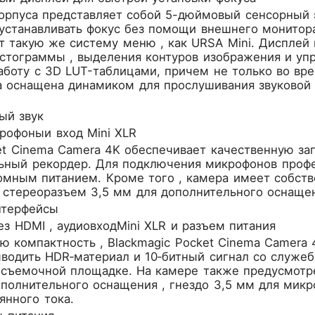
орпуса представляет собой 5-дюймовый сенсорный 
устанавливать фокус без помощи внешнего монитора
т такую же систему меню , как URSA Mini. Дисплей
истограммы , выделения контуров изображения и уп
боту с 3D LUT-таблицами, причем не только во вре
на оснащена динамиком для прослушивания звуковой
ый звук
рофоныи вход Mini XLR
et Cinema Camera 4K обеспечивает качественную зап
ьный рекордер. Для подключения микрофонов профе
томным питанием. Кроме того , камера имеет собст
 стереоразъем 3,5 мм для дополнительного оснаще
нтерфейсы
з HDMI , аудиовходMini XLR и разъем питания
ю компактность , Blackmagic Pocket Cinema Camer
ыводить HDR‑материал и 10‑битный сигнал со служе
 съемочной площадке. На камере также предусмотр
полнительного оснащения , гнездо 3,5 мм для микр
янного тока.