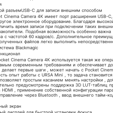
я
ой разъемUSB-C для записи внешним способом
ket Cinema Camera 4K имеет порт расширения USB-C
угое электронное оборудование. Благодаря высоко
личить время записи при подключении таких внешни
накопители. Подобная возможность особенно важна 
а с частотой 60 кадров/с. Дополнительное преимущ
олученных файлов легко выполнить непосредственн
истема Blackmagic
нкционал
ocket Cinema Camera 4K используется такая же опера
самым современным требованиям и обеспечивает до
то делает первые шаги , может начать с Pocket Cinem
есть опыт работы с URSA Mini , то задача становит
 позволяет простым касанием менять настройки , д
ительно предусмотрены поддержка 3D LUT-таблиц пр
 HDMI , применение собственной конфигурации пара
правление через Bluetooth , ввод внешнего тайм-к
ный экран
ый дисплей для быстрой установки фокуса