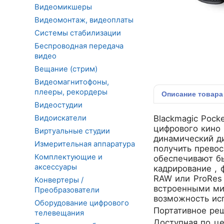
Видеомикшеры
Видеомонтаж, видеоплаты
Системы стабилизации
Беспроводная передача
видео
Вещание (стрим)
Видеомагнитофоны,
плееры, рекордеры
Описание
товара
Видеостудии
Видоискатели
Blackmagic Pock
цифрового кино 
Виртуальные студии
динамический ди
Измерительная аппаратура
получить прево
Комплектующие и
обеспечивают б
аксессуары
кадрирование , 
RAW или ProRes 
Конвертеры /
встроенными ми
Преобразователи
возможность исп
Оборудование цифрового
Портативное ре
телевещания
Доступная по ц