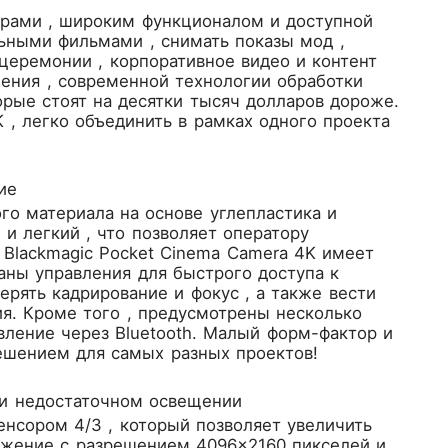
ерами , широким функционалом и доступной
ьными фильмами , снимать показы мод ,
церемонии , корпоративное видео и контент
ения , современной технологии обработки
рые стоят на десятки тысяч долларов дороже.
 , легко объединить в рамках одного проекта
ие
го материала на основе углепластика и
 и легкий , что позволяет оператору
 Blackmagic Pocket Cinema Camera 4K имеет
ны управления для быстрого доступа к
рять кадрирование и фокус , а также вести
я. Кроме того , предусмотрены несколько
вление через Bluetooth. Малый форм-фактор и
шением для самых разных проектов!
ри недостаточном освещении
нсором 4/3 , который позволяет увеличить
ражение с разрешением 4096×2160 пикселей и