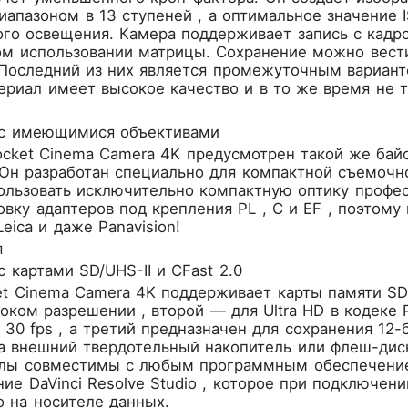
апазоном в 13 ступеней , а оптимальное значение 
ого освещения. Камера поддерживает запись с кадров
м использовании матрицы. Сохранение можно вести 
 Последний из них является промежуточным вариан
риал имеет высокое качество и в то же время не 
с имеющимися объективами
ocket Cinema Camera 4K предусмотрен такой же бай
 Он разработан специально для компактной съемочн
ользовать исключительно компактную оптику профес
овку адаптеров под крепления PL , C и EF , поэтом
Leica и даже Panavision!
я
 картами SD/UHS-II и CFast 2.0
et Cinema Camera 4K поддерживает карты памяти SD 
оком разрешении , второй — для Ultra HD в кодеке P
30 fps , а третий предназначен для сохранения 12
а внешний твердотельный накопитель или флеш-дис
лы совместимы с любым программным обеспечением
ие DaVinci Resolve Studio , которое при подключе
 на носителе данных.