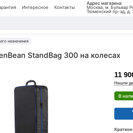
Адрес магазина:
арантия
Интересное
Контакты
Москва, м. Бульвар Р
Тюменский пр-зд, д. 
его назначения
enBean StandBag 300 на колесах
11 90
Нашли де
В нал
Краткое