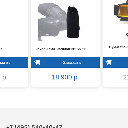
Сумка тран
17
Чехол Алми Эпсилон ВИ SN 56
азать
Заказать
 р.
18 900 р.
2
+7 (495) 540-40-47