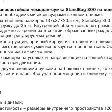
зносостойкая чемодан-сумка StandBag 300 на ко
ми необходимыми аксессуарами в одном объеме.
х внешних размерах 137x37x20.5 см, StandBag 300 
рузку до 35 кг. Внутренний объем позволяет разме
надежно закрепив их в секции, образованные раздел
омощью регулируемых ремней.
конструкции, прочный корпус изготовлен из надежн
 изготовлении сумки используется прочная ткань О
венные застежки-молнии.
 бамперы на уголках и направляющие на задней ст
аров при движении.
 двумя внешними ручками на боковых панелях, кот
, так и в паре. В случае перемещения в одиночку, 
и
ый дизайн;
естимость – размеры внутреннего пространства 126