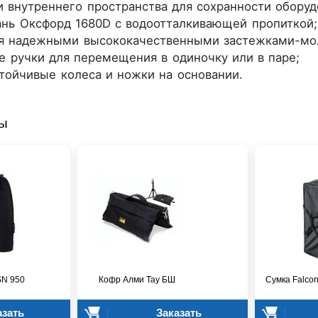
и внутреннего пространства для сохранности оборуд
ань Оксфорд 1680D с водоотталкивающей пропиткой;
я надежными высококачественными застежками-мо
е ручки для перемещения в одиночку или в паре;
тойчивые колеса и ножки на основании.
ры
SN 950
Кофр Алми Тау БШ
Сумка Falco
азать
Заказать