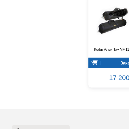
Enya
Epiphone
FBT
FBW
Falcon Eyes
Fender
Flight
Кофр Алми Тау MF 1
Focusrite
GATOR
Зак
Genelec
Gewa
17 200
Gibson
Godin
Godox
GreenBean
Greg Bennett
Hollyland
Hora