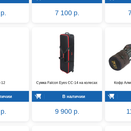
р.
7 100 р.
7
-12
Сумка Falcon Eyes CC-14 на колесах
Кофр Алм
личии
В наличии
р.
9 900 р.
1