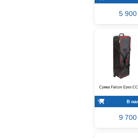
Cort
Covenant
5 900 
Crafter
D'Angelico
DAS Audio
DBX
DPA
DSPPA
Datavideo
Ddrum
Dean Guitars
Decimator
Сумка Falcon Eyes СС
Dedolight
Digitech
В на
Dunlop
Dynacord
9 700 
Eartec
Elarcon
Electro Voice