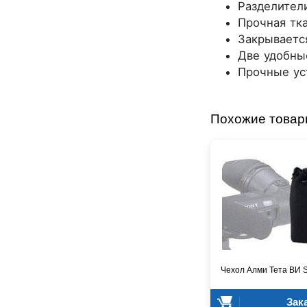
Aston Microphones
Разделител
Atomos
Прочная тк
Audac
Закрываетс
Audio-Technica
Две удобны
Audiocenter
Прочные ус
Barcelona
Behringer
Похожие това
Beisite
Belcat
Beyerdynamic
Blackmagic Design
Blackstar
Boss
CRCBOX
CROWN
CVGaudio
Canare
Чехол Алми Тета ВИ 
Casio
Cordial
Зак