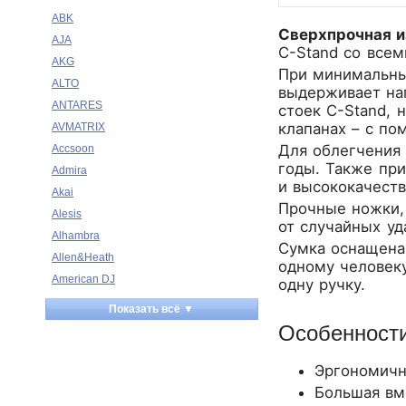
ABK
Сверхпрочная и
AJA
C-Stand со все
AKG
При минимальны
ALTO
выдерживает наг
ANTARES
стоек C-Stand, 
клапанах – с п
AVMATRIX
Для облегчения 
Accsoon
годы. Также при
Admira
и высококачест
Akai
Прочные ножки,
Alesis
от случайных уд
Alhambra
Сумка оснащена
Allen&Heath
одному человеку
American DJ
одну ручку.
Ampeg
Показать всё ▼
Apart
Особенност
Apogee
Artesia
Эргономичн
Arturia
Большая вм