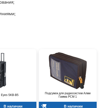
ования;
лниями;
Подсумок для радиосистем Алми
n Eyes SKB-B5
Гамма РСМ 1
В наличии
В наличии