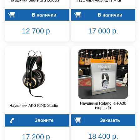
Наушники Shure SRH550DJ
Наушники AKG K271 MKII
В наличии
В наличии
12 700 р.
17 000 р.
Наушники Roland RH-A30
Наушники AKG K240 Studio
(черный)
Звоните
Заказать
18 400 р.
17 200 р.