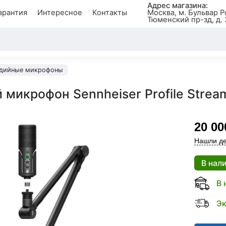
Адрес магазина:
арантия
Интересное
Контакты
Москва, м. Бульвар Р
Тюменский пр-зд, д. 
дийные микрофоны
микрофон Sennheiser Profile Stream
20 00
Нашли де
В нал
В 
Эк