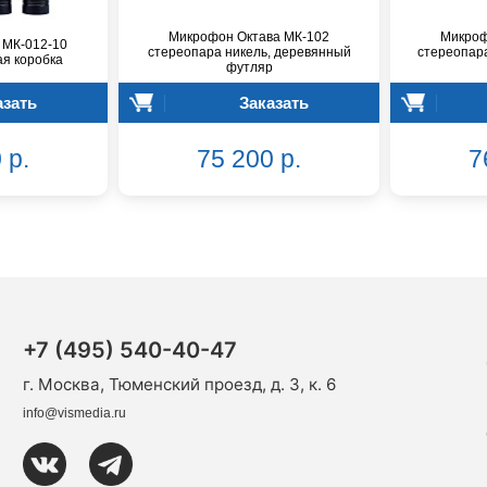
Микрофон Октава МК-102
Микроф
 МК-012-10
стереопара никель, деревянный
стереопар
ая коробка
футляр
азать
Заказать
 р.
75 200 р.
7
+7 (495) 540-40-47
г. Москва, Тюменский проезд, д. 3, к. 6
info@vismedia.ru