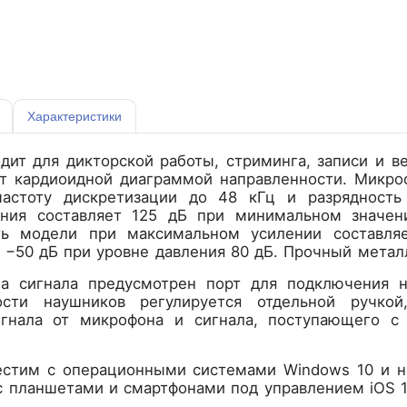
Характеристики
ит для дикторской работы, стриминга, записи и ве
т кардиоидной диаграммой направленности. Микроф
частоту дискретизации до 48 кГц и разрядность
ления составляет 125 дБ при минимальном значе
сть модели при максимальном усилении составля
−50 дБ при уровне давления 80 дБ. Прочный металл
а сигнала предусмотрен порт для подключения н
ости наушников регулируется отдельной ручкой
игнала от микрофона и сигнала, поступающего с
стим с операционными системами Windows 10 и но
с планшетами и смартфонами под управлением iOS 14