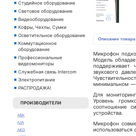
Студийное оборудование
Световое оборудование
Видеооборудование
Кофры, Чехлы, Сумки
Осветительное оборудование
Описание
товара
Коммутационное
оборудование
Микрофон подход
Профессиональные
Модель обладае
видеомониторы
поддерживает 
звукового дав
Служебная связь Intercom
Чувствительно
Электропитание
минимальном — 
РАСПРОДАЖА!
Для мониторинг
Уровень громк
ПРОИЗВОДИТЕЛИ
соотношение с
устройства.
ABK
AJA
Микрофон совме
использоваться 
AKG