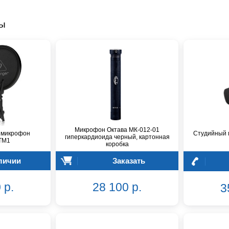
ры
Микрофон Октава МК-012-01
 микрофон
Студийный 
гиперкардиоида черный, картонная
 TM1
коробка
личии
Заказать
 р.
28 100 р.
3