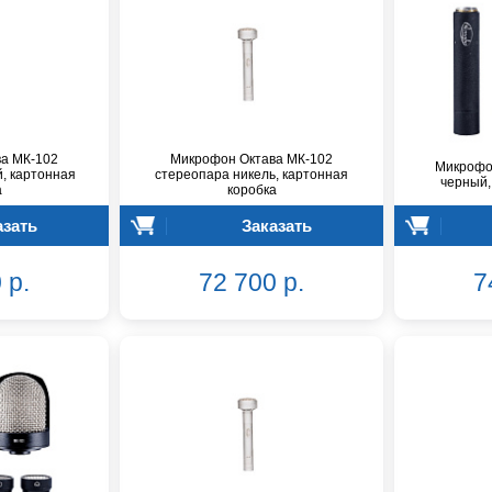
а МК-102
Микрофон Октава МК-102
Микрофо
, картонная
стереопара никель, картонная
черный,
а
коробка
азать
Заказать
 р.
72 700 р.
7