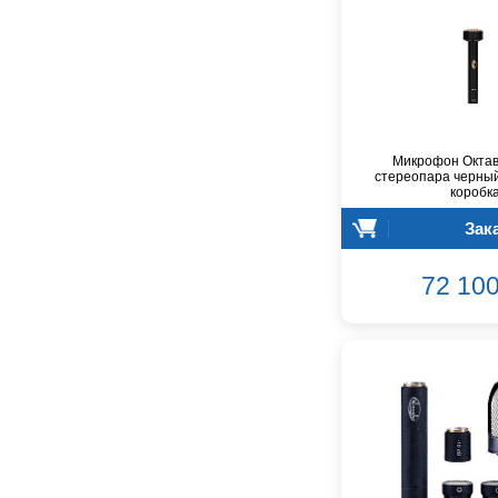
Audiocenter
Barcelona
Behringer
Beisite
Belcat
Beyerdynamic
Микрофон Октав
Blackmagic Design
стереопара черный
коробк
Blackstar
Зак
Boss
CRCBOX
72 100
CROWN
CVGaudio
Canare
Casio
Cordial
Cort
Covenant
Crafter
D'Angelico