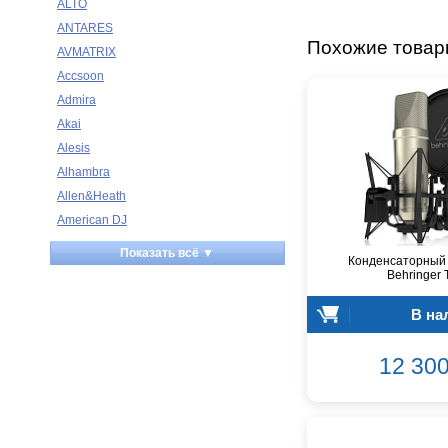
ALTO
ANTARES
Похожие това
AVMATRIX
Accsoon
Admira
Akai
Alesis
Alhambra
Allen&Heath
American DJ
Ampeg
Показать всё ▼
Конденсаторный
Apart
Behringer
Apogee
В на
Artesia
Arturia
12 300
Aston Microphones
Atomos
Audac
Audio-Technica