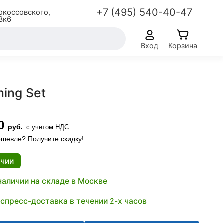
+7 (495) 540-40-47
окоссовского,
3к6
Вход
Корзина
ing Set
0
руб.
с учетом НДС
шевле? Получите скидку!
ичии
наличии на складе в Москве
спресс-доставка в течении 2-х часов