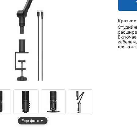
Краткое
Студийны
расшире
Включает
кабелем,
для конт
Еще фото ▼