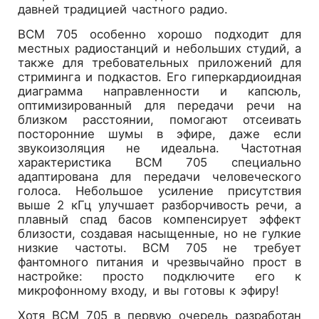
давней традицией частного радио.
BCM 705 особенно хорошо подходит для
местных радиостанций и небольших студий, а
также для требовательных приложений для
стриминга и подкастов. Его гиперкардиоидная
диаграмма направленности и капсюль,
оптимизированный для передачи речи на
близком расстоянии, помогают отсеивать
посторонние шумы в эфире, даже если
звукоизоляция не идеальна. Частотная
характеристика BCM 705 специально
адаптирована для передачи человеческого
голоса. Небольшое усиление присутствия
выше 2 кГц улучшает разборчивость речи, а
плавный спад басов компенсирует эффект
близости, создавая насыщенные, но не гулкие
низкие частоты. BCM 705 не требует
фантомного питания и чрезвычайно прост в
настройке: просто подключите его к
микрофонному входу, и вы готовы к эфиру!
Хотя BCM 705 в первую очередь разработан