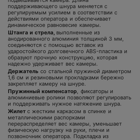
поддерживающего шнура меняется с
регулируемым усилием в соответствии с
действиями оператора и обеспечивает
динамическое равновесие камеры.
Ш
танга
и с
трела,
выполненные из
анодированного алюминия толщиной 3 мм,
соединяются с помощью вставок из
ударостойкого долговечного ABS-пластика и
образуют прочную конструкцию, которая
надежно удерживает вес камеры.
Д
ержател
ь
со стальной пружиной диаметром
1,6 см и резиновыми прокладками бережно
закрепляет камеру на шнуре.
Пружинный компенсатор
, фиксаторы
и
алюминиевые ролики позволяют регулировать
и поддерживать нужное натяжение шнура.
Ж
илет
с
жестким каркасом в спинке и
металлическими распорками
перераспределяет вес камеры, уменьшает
физическую нагрузку на руки, плечи и
позвоночник оператора. Подкладка из