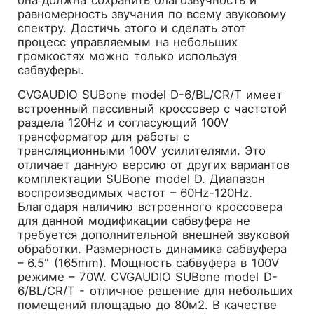
она должна сохранить благозвучность и
равномерность звучания по всему звуковому
спектру. Достичь этого и сделать этот
процесс управляемым на небольших
громкостях можно только используя
сабвуферы.
CVGAUDIO SUBone model D-6/BL/CR/T имеет
встроенный пассивный кроссовер с частотой
раздела 120Hz и согласующий 100V
трансформатор для работы с
трансляционными 100V усилителями. Это
отличает данную версию от других вариантов
комплектации SUBone model D. Диапазон
воспроизводимых частот – 60Hz-120Hz.
Благодаря наличию встроенного кроссовера
для данной модификации сабвуфера не
требуется дополнительной внешней звуковой
обработки. Размерность динамика сабвуфера
– 6.5" (165mm). Мощность сабвуфера в 100V
режиме – 70W. CVGAUDIO SUBone model D-
6/BL/CR/T - отличное решение для небольших
помещений площадью до 80м2. В качестве