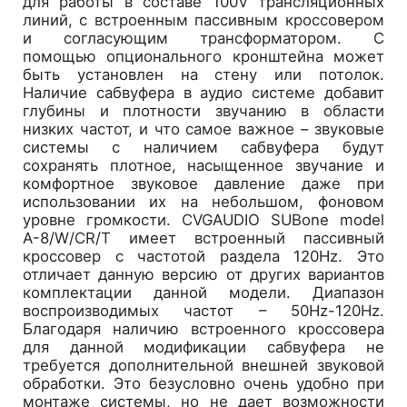
для работы в составе 100V трансляционных
линий, с встроенным пассивным кроссовером
и согласующим трансформатором. С
помощью опционального кронштейна может
быть установлен на стену или потолок.
Наличие сабвуфера в аудио системе добавит
глубины и плотности звучанию в области
низких частот, и что самое важное – звуковые
системы с наличием сабвуфера будут
сохранять плотное, насыщенное звучание и
комфортное звуковое давление даже при
использовании их на небольшом, фоновом
уровне громкости. CVGAUDIO SUBone model
A-8/W/CR/T имеет встроенный пассивный
кроссовер с частотой раздела 120Hz. Это
отличает данную версию от других вариантов
комплектации данной модели. Диапазон
воспроизводимых частот – 50Hz-120Hz.
Благодаря наличию встроенного кроссовера
для данной модификации сабвуфера не
требуется дополнительной внешней звуковой
обработки. Это безусловно очень удобно при
монтаже системы, но не дает возможности