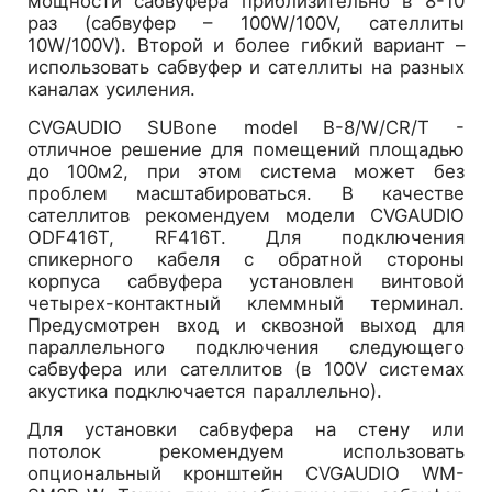
мощности сабвуфера приблизительно в 8-10
раз (сабвуфер – 100W/100V, сателлиты
10W/100V). Второй и более гибкий вариант –
использовать сабвуфер и сателлиты на разных
каналах усиления.
CVGAUDIO SUBone model B-8/W/CR/T -
отличное решение для помещений площадью
до 100м2, при этом система может без
проблем масштабироваться. В качестве
сателлитов рекомендуем модели CVGAUDIO
ODF416T, RF416T. Для подключения
спикерного кабеля с обратной стороны
корпуса сабвуфера установлен винтовой
четырех-контактный клеммный терминал.
Предусмотрен вход и сквозной выход для
параллельного подключения следующего
сабвуфера или сателлитов (в 100V системах
акустика подключается параллельно).
Для установки сабвуфера на стену или
потолок рекомендуем использовать
опциональный кронштейн CVGAUDIO WM-