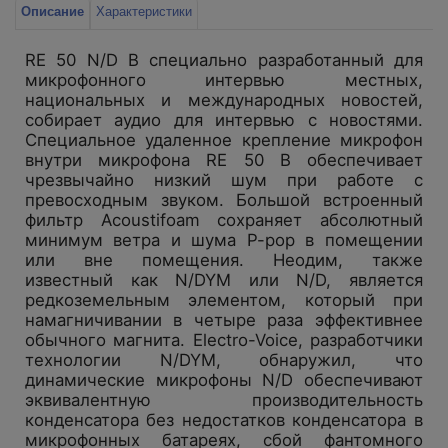
Описание
Характеристики
RE 50 N/D B специально разработанный для
микрофонного интервью местных,
национальных и международных новостей,
собирает аудио для интервью с новостями.
Специальное удаленное крепление микрофон
внутри микрофона RE 50 B обеспечивает
чрезвычайно низкий шум при работе с
превосходным звуком. Большой встроенный
фильтр Acoustifoam сохраняет абсолютный
минимум ветра и шума P-pop в помещении
или вне помещения. Неодим, также
известный как N/DYM или N/D, является
редкоземельным элементом, который при
намагничивании в четыре раза эффективнее
обычного магнита. Electro-Voice, разработчики
технологии N/DYM, обнаружил, что
динамические микрофоны N/D обеспечивают
эквивалентную производительность
конденсатора без недостатков конденсатора в
микрофонных батареях, сбой фантомного